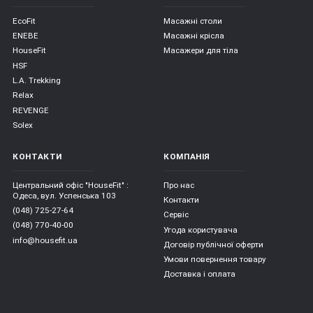
EcoFit
Масажні столи
ENEBE
Масажні крісла
HouseFit
Масажери для тіла
HSF
L.A. Trekking
Relax
REVENGE
Solex
КОНТАКТИ
КОМПАНІЯ
Центральний офіс "HouseFit" :
Про нас
Одеса, вул. Успенська 103
Контакти
(048) 725-27-64
Сервіс
(048) 770-40-00
Угода користувача
info@housefit.ua
Договір публічної оферти
Умови повернення товару
Доставка і оплата