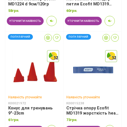
MD1224 d 9см/120гр
петля Ecofit MD1319
жорсткість medium
58грн.
60грн.
0.9*50*610мм
УТОЧНИТИ НАЯВНІСТЬ
УТОЧНИТИ НАЯВНІСТЬ
ПОПУЛЯРНИЙ
ПОПУЛЯРНИЙ
12
12
12
12
12
12
Наявність уточнюйте
Наявність уточнюйте
К00021972
К00015238
*
Конус для тренувань
Стрічка опору Ecofit
9"-23cm
MD1319 жорсткість heavy
1.1*50*610мм
61грн.
73грн.