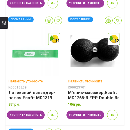
*
УТОЧНИТИ НАЯВНІСТЬ
УТОЧНИТИ НАЯВНІСТЬ
ПОПУЛЯРНИЙ
ПОПУЛЯРНИЙ
12
12
12
12
12
12
Наявність уточнюйте
Наявність уточнюйте
К00015239
К00023701
Латексний еспандер-
М'ячик-масажер,Ecofit
петля Ecofit MD1319
MD1265-B EPP Double Ball
жорсткість x-heavy
8*16см
87грн.
106грн.
1.3*50*610мм
УТОЧНИТИ НАЯВНІСТЬ
УТОЧНИТИ НАЯВНІСТЬ