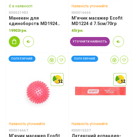
Є в наявності
Наявність уточнюйте
К00021983
К00016666
Манекен для
М'ячик масажер Ecofit
єдиноборств MD1924
MD1224 d 7.5см/70гр
water base 40 кг
19903грн.
45грн.
УТОЧНИТИ НАЯВНІСТЬ
ПОПУЛЯРНИЙ
ПОПУЛЯРНИЙ
12
12
12
12
12
12
Наявність уточнюйте
Наявність уточнюйте
К00016667
К00015237
М'ячик масажер Ecofit
Латексний еспандер-