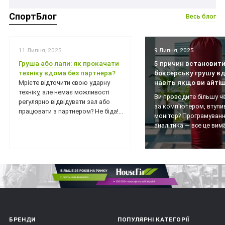
СпортБлог
Весь блог
11 Липня, 2025
9 Липня, 2025
Груша або лапи: як прокачати
5 причин встановит
техніку вдома без партнера?
боксерську грушу вд
навіть якщо ви айті
Мрієте відточити свою ударну
техніку, але немає можливості
Ви проводите більшу ч
регулярно відвідувати зал або
за комп'ютером, втупи
працювати з партнером? Не біда!...
монітор? Програмуванн
аналітика — все це вимаг
БРЕНДИ
ПОПУЛЯРНІ КАТЕГОРІЇ