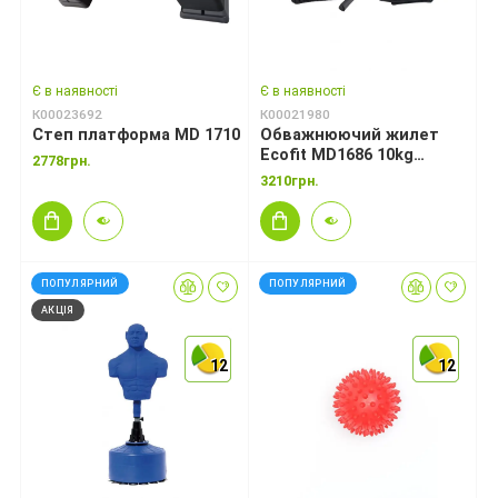
Є в наявності
Є в наявності
К00023692
К00021980
Степ платформа MD 1710
Обважнюючий жилет
Ecofit MD1686 10kg
2778грн.
Cordura+Iron
3210грн.
ПОПУЛЯРНИЙ
ПОПУЛЯРНИЙ
АКЦІЯ
12
12
12
12
12
12