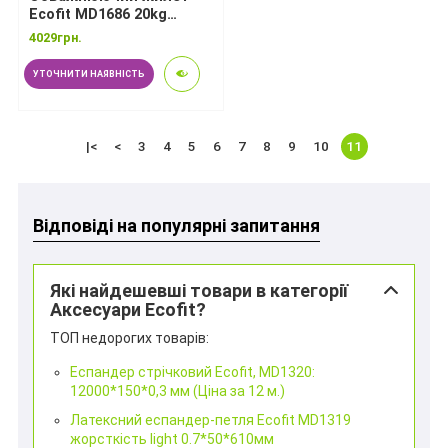
Ecofit MD1686 20kg
Cordura+Iron
4029грн.
УТОЧНИТИ НАЯВНІСТЬ
|<
<
3
4
5
6
7
8
9
10
11
Відповіді на популярні запитання
Які найдешевші товари в категорії
Аксесуари Ecofit?
ТОП недорогих товарів:
Еспандер стрічковий Ecofit, MD1320:
12000*150*0,3 мм (Ціна за 12 м.)
Латексний еспандер-петля Ecofit MD1319
жорсткість light 0.7*50*610мм