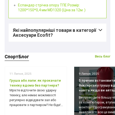
Еспандер стрічка опору ТПЕ Розмір:
1200*150*0,4 мм MD1320 (Ціна за 12м. )
Які найпопулярніші товари в категорії
Аксесуари Ecofit?
СпортБлог
Весь блог
11 Липня, 2025
9 Липня, 2025
Груша або лапи: як прокачати
5 причин встановит
техніку вдома без партнера?
боксерську грушу вд
навіть якщо ви айті
Мрієте відточити свою ударну
техніку, але немає можливості
Ви проводите більшу ч
регулярно відвідувати зал або
за комп'ютером, втупи
працювати з партнером? Не біда!...
монітор? Програмуванн
аналітика — все це вимаг