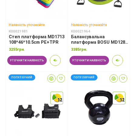
Наявність уточнюйте
Наявність уточнюйте
К00021981
К00021964
Степ платформа MD1713
Балансувальна
108*46*10.5cm PE+TPR
платформа BOSU MD1285
d60cm
3255грн.
3385грн.
УТОЧНИТИ НАЯВНІСТЬ
УТОЧНИТИ НАЯВНІСТЬ
ПОПУЛЯРНИЙ
ПОПУЛЯРНИЙ
12
12
12
12
12
12