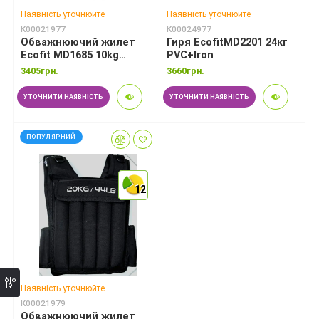
Наявність уточнюйте
Наявність уточнюйте
К00021977
К00024977
Обважнюючий жилет
Гиря EcofitMD2201 24кг
Ecofit MD1685 10kg
PVC+Iron
Cordura+Iron
3405грн.
3660грн.
УТОЧНИТИ НАЯВНІСТЬ
УТОЧНИТИ НАЯВНІСТЬ
ПОПУЛЯРНИЙ
*
12
12
12
*
Наявність уточнюйте
К00021979
Обважнюючий жилет