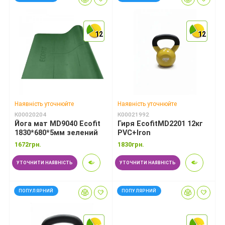
12
12
12
12
12
12
Наявність уточнюйте
Наявність уточнюйте
К00020204
К00021992
Йога мат MD9040 Ecofit
Гиря EcofitMD2201 12кг
1830*680*5мм зелений
PVC+Iron
1672грн.
1830грн.
УТОЧНИТИ НАЯВНІСТЬ
УТОЧНИТИ НАЯВНІСТЬ
ПОПУЛЯРНИЙ
ПОПУЛЯРНИЙ