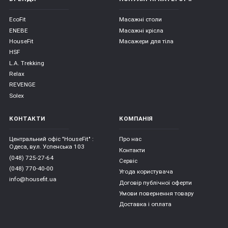
EcoFit
Масажні столи
ENEBE
Масажні крісла
HouseFit
Масажери для тіла
HSF
L.A. Trekking
Relax
REVENGE
Solex
КОНТАКТИ
КОМПАНІЯ
Центральний офіс "HouseFit" :
Про нас
Одеса, вул. Успенська 103
Контакти
(048) 725-27-64
Сервіс
(048) 770-40-00
Угода користувача
info@housefit.ua
Договір публічної оферти
Умови повернення товару
Доставка і оплата