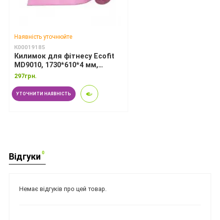
Наявність уточнюйте
К00019185
Килимок для фітнесу Ecofit
MD9010, 1730*610*4 мм,
рожевий
297грн.
УТОЧНИТИ НАЯВНІСТЬ
0
Відгуки
Немає відгуків про цей товар.