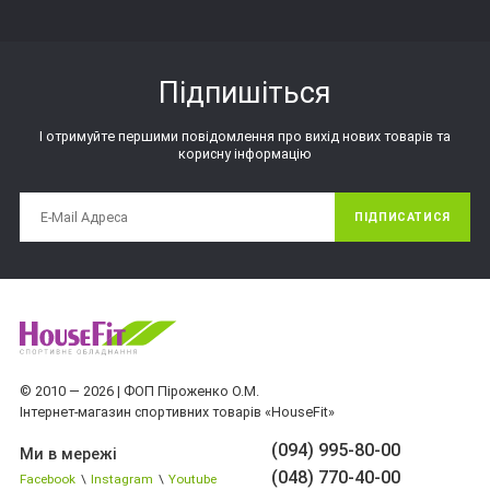
Підпишіться
І отримуйте першими повідомлення про вихід нових товарів та
корисну інформацію
ПІДПИСАТИСЯ
© 2010 — 2026 | ФОП Піроженко О.М.
Інтернет-магазин спортивних товарів «HouseFit»
(094) 995-80-00
Ми в мережі
(048) 770-40-00
Facebook
\
Instagram
\
Youtube