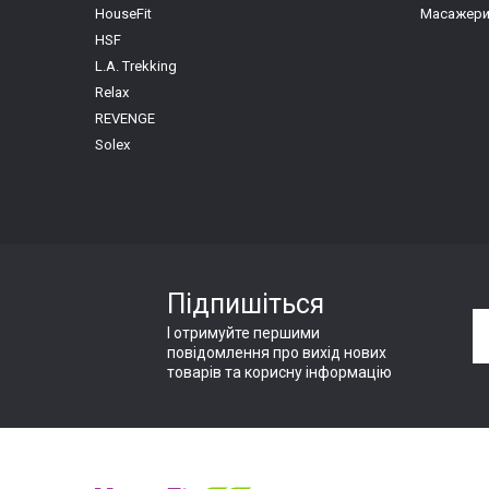
HouseFit
Масажери 
HSF
L.A. Trekking
Relax
REVENGE
Solex
Підпишіться
І отримуйте першими
повідомлення про вихід нових
товарів та корисну інформацію