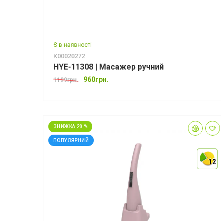
Є в наявності
К00020272
HYE-11308 | Масажер ручний
960грн.
1199грн.
ЗНИЖКА 20 %
ПОПУЛЯРНИЙ
12
12
12