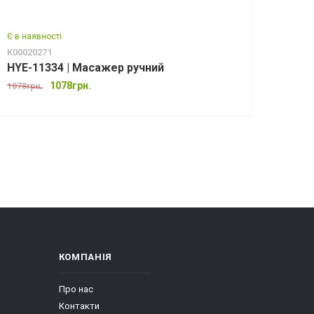
Є в наявності
К00020271
HYE-11334 | Масажер ручний
1078грн.
1078грн.
КОМПАНІЯ
Про нас
Контакти