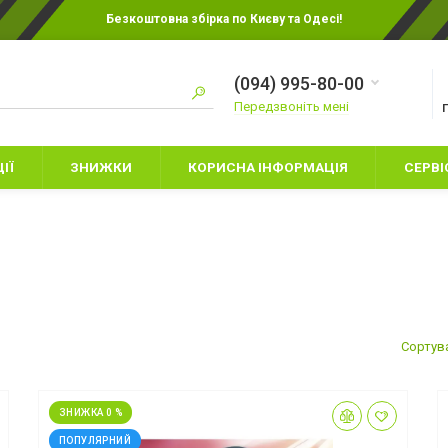
Безкоштовна збірка по Києву та Одесі!
(094) 995-80-00
Передзвоніть мені
ІЇ
ЗНИЖКИ
КОРИСНА ІНФОРМАЦІЯ
СЕРВІ
ИТЯЧІ БОКСЕРСЬКІ
РУКАВИЦІ ДЛЯ КАРАТЕ
УКАВИЦІ
Сортув
РУКАВИЦІ ДЛЯ ММА
НАМЕТИ
АХИСТ НІГ
СНАРЯДНІ РУКАВИЦІ
СПАЛЬНІ МІШК
АПИ
ШОЛОМИ
ЗНИЖКА 0 %
ТУРИСТИЧНИЙ 
УКАВИЦІ ДЛЯ БОКСА
ПОПУЛЯРНИЙ