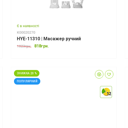
Є в наявності
К00020270
HYE-11310 | Масажер ручний
818грн.
1023грн.
ЗНИЖКА 20 %
ПОПУЛЯРНИЙ
12
12
12