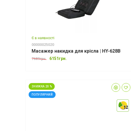
Є в наявності
00000025020
Масажер накидка для крісла | HY-628B
6151грн.
7689грн.
ЗНИЖКА 20 %
ПОПУЛЯРНИЙ
12
12
12