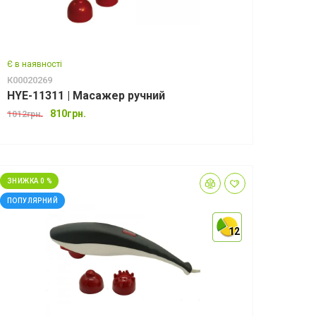
Є в наявності
К00020269
HYE-11311 | Масажер ручний
810грн.
1012грн.
ЗНИЖКА 0 %
ПОПУЛЯРНИЙ
12
12
12