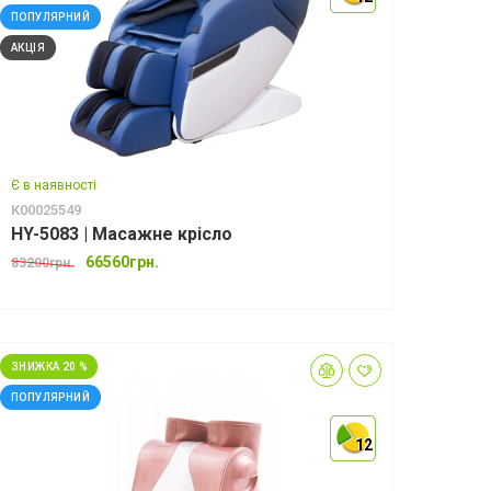
ПОПУЛЯРНИЙ
АКЦІЯ
Є в наявності
К00025549
HY-5083 | Масажне крісло
66560грн.
83200грн.
ЗНИЖКА 20 %
ПОПУЛЯРНИЙ
12
12
12