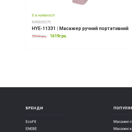
Є в наявності
К00020275
HYE-11331 | Масажер ручний портативний
1619грн.
2024грн.
БРЕНДИ
ПОПУЛЯР
EcoFit
Масажні 
ENEBE
Масажні к