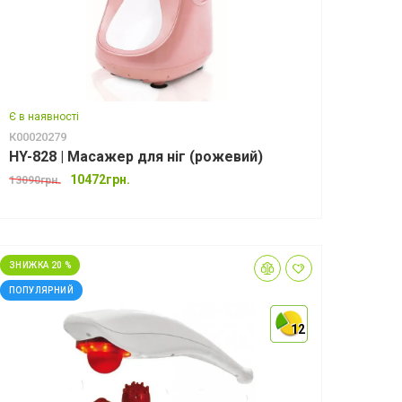
Є в наявності
К00020279
HY-828 | Масажер для ніг (рожевий)
10472грн.
13090грн.
ЗНИЖКА 20 %
ПОПУЛЯРНИЙ
12
12
12