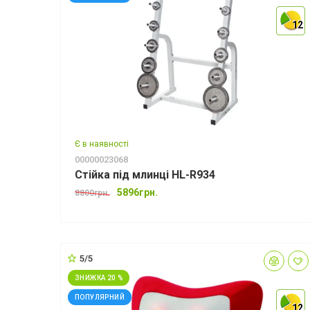
12
12
12
Є в наявності
00000023068
Стійка під млинці HL-R934
5896грн.
8800грн.
5/5
ЗНИЖКА 20 %
ПОПУЛЯРНИЙ
12
12
12