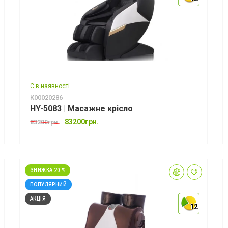
Є в наявності
К00020286
HY-5083 | Масажне крісло
83200грн.
83200грн.
ЗНИЖКА 20 %
ПОПУЛЯРНИЙ
АКЦІЯ
12
12
12