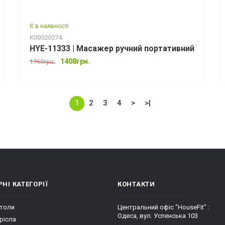
Є в наявності
К00020274
HYE-11333 | Масажер ручний портативний
1408грн.
1760грн.
1
2
3
4
>
>|
НІ КАТЕГОРІЇ
КОНТАКТИ
столи
Центральний офіс "HouseFit" :
Одеса, вул. Успенська 103
рісла