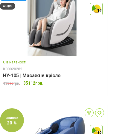
АКЦІЯ
12
12
12
Є в наявності
К00020282
HY-105 | Масажне крісло
35112грн.
43890грн.
Знижка
20 %
12
12
12