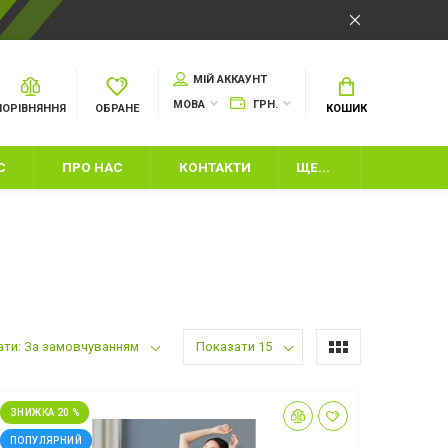
МІЙ АККАУНТ
МОВА
ГРН.
ПОРІВНЯННЯ
ОБРАНЕ
КОШИК
С
ПРО НАС
КОНТАКТИ
ЩЕ...
ати: За замовчуванням
Показати 15
И
ЗНИЖКА 20 %
ІНВЕНТАР
ПОПУЛЯРНИЙ