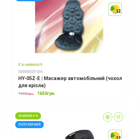
12
12
12
Є в наявності
00000025104
HY-05Z-E | Масажер автомобільний (чохол
для крісла)
1650грн.
1650грн.
ЗНИЖКА 0 %
ПОПУЛЯРНИЙ
12
12
12