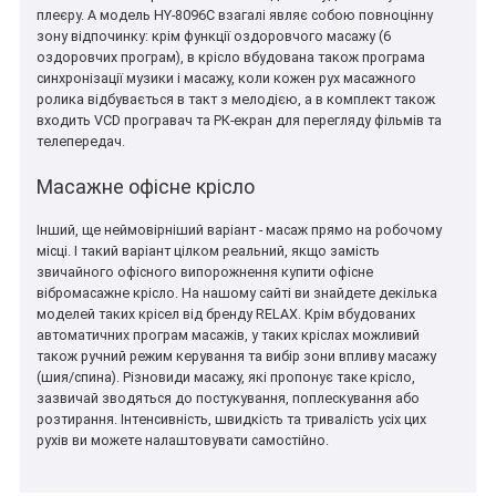
плеєру. А модель HY-8096C взагалі являє собою повноцінну
зону відпочинку: крім функції оздоровчого масажу (6
оздоровчих програм), в крісло вбудована також програма
синхронізації музики і масажу, коли кожен рух масажного
ролика відбувається в такт з мелодією, а в комплект також
входить VCD програвач та РК-екран для перегляду фільмів та
телепередач.
Масажне офісне крісло
Інший, ще неймовірніший варіант - масаж прямо на робочому
місці. І такий варіант цілком реальний, якщо замість
звичайного офісного випорожнення купити офісне
вібромасажне крісло. На нашому сайті ви знайдете декілька
моделей таких крісел від бренду RELAX. Крім вбудованих
автоматичних програм масажів, у таких кріслах можливий
також ручний режим керування та вибір зони впливу масажу
(шия/спина). Різновиди масажу, які пропонує таке крісло,
зазвичай зводяться до постукування, поплескування або
розтирання. Інтенсивність, швидкість та тривалість усіх цих
рухів ви можете налаштовувати самостійно.