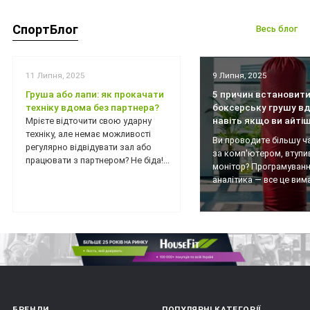
СпортБлог
Весь блог
11 Липня, 2025
9 Липня, 2025
Груша або лапи: як прокачати
5 причин встановит
техніку вдома без партнера?
боксерську грушу вд
навіть якщо ви айті
Мрієте відточити свою ударну
техніку, але немає можливості
Ви проводите більшу ч
регулярно відвідувати зал або
за комп'ютером, втупи
працювати з партнером? Не біда!...
монітор? Програмуванн
аналітика — все це вимаг
БРЕНДИ
ПОПУЛЯРНІ КАТЕГОРІЇ