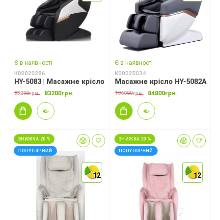
Є в наявності
Є в наявності
К00020286
K00025034
HY-5083 | Масажне крісло
Масажне крісло HY-5082A
83200грн.
84800грн.
83200грн.
106000грн.
ЗНИЖКА 20 %
ЗНИЖКА 20 %
ПОПУЛЯРНИЙ
ПОПУЛЯРНИЙ
12
12
12
12
12
12