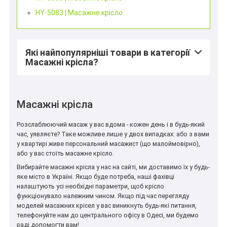
HY-5083 | Масажне крісло
Які найпопулярніші товари в категорії
Масажні крісла?
Масажні крісла
Розслаблюючий масаж у вас вдома - кожен день і в будь-який
час, уявляєте? Таке можливе лише у двох випадках: або з вами
у квартирі живе персональний масажист (що малоймовірно),
або у вас стоїть масажне крісло.
Вибирайте масажні крісла у нас на сайті, ми доставимо їх у будь-
яке місто в Україні. Якщо буде потреба, наші фахівці
налаштують усі необхідні параметри, щоб крісло
*
функціонувало належним чином. Якщо під час перегляду
моделей масажних крісел у вас виникнуть будь-які питання,
телефонуйте нам до центрального офісу в Одесі, ми будемо
раді допомогти вам!