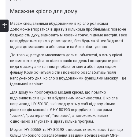
*
Масажне крісло для дому
Масаж спеціальними вбудованими в крісло роликами
допоможе впоратися відразу з кількома проблемами: поверне
бадьорість духу, відновить м'язовий тонус, підніме настрій. І все
це відбудеться прямо у вас вдома, без будь-якої необхідності
їздити до масажиста або чекати на його візит до вас.
До того ж, ресурси масажиста досить обмежені, а ось у кріслі
ви зможете сидіти по кілька разів на день і поєднувати різні
види масажу з читанням улюбленої книги або переглядом
фільму. Коли хочеться сісти і повністю розслабитись після
напруженого дня, крісло з вбудованими функціями масажу – це
ідеальний варіант.
Для дому ми пропонуємо моделі крісел, що помітно
відрізняються в ціні та вбудованим можливостям. Є крісла,
наприклад, HY-5019G, які поєднують у собі відразу кілька
різних видів масажів. У HY-5019G передбачені програми
"ролик", "розтирання", "поплеск", а також можливість
одночасно запускати відразу кілька програм.
Моделі HY-5056G та HY-8029G створюють можливості для ще
більш глибокого розслаблення завдяки вбудованому MP3-