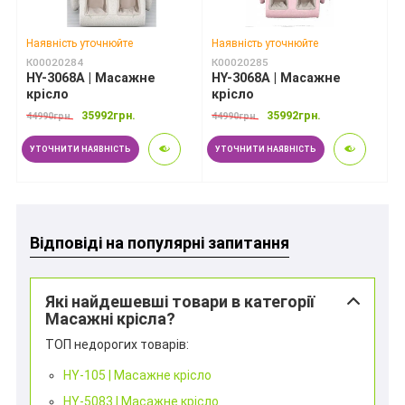
Наявність уточнюйте
Наявність уточнюйте
К00020284
К00020285
HY-3068A | Масажне
HY-3068A | Масажне
крісло
крісло
35992грн.
35992грн.
44990грн.
44990грн.
УТОЧНИТИ НАЯВНІСТЬ
УТОЧНИТИ НАЯВНІСТЬ
Відповіді на популярні запитання
Які найдешевші товари в категорії
Масажні крісла?
ТОП недорогих товарів:
HY-105 | Масажне крісло
HY-5083 | Масажне крісло