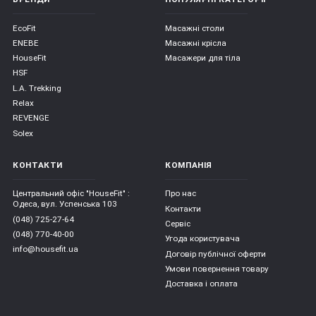
EcoFit
Масажні столи
ENEBE
Масажні крісла
HouseFit
Масажери для тіла
HSF
L.A. Trekking
Relax
REVENGE
Solex
КОНТАКТИ
КОМПАНІЯ
Центральний офіс "HouseFit" :
Про нас
Одеса, вул. Успенська 103
Контакти
(048) 725-27-64
Сервіс
(048) 770-40-00
Угода користувача
info@housefit.ua
Договір публічної оферти
Умови повернення товару
Доставка і оплата