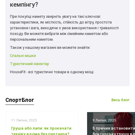
кемпінгу?
При покупці намету зверніть увагу на такі ключові
характеристики, як місткість, стійкість до вітру, простота
установки і вага, виходячи з умов використання і тривалості
походу. Ви можете вибрати між сімейним наметом або
персональним наметом.
Також у нашому магазині ви можете знайти:
Спальні мішки
Туристичний інвентар
HouseFit - всі туристичні товари в одному місці.
СпортБлог
Весь блог
11 Липня, 2025
9 Липня, 2025
Груша або лапи: як прокачати
5 причин встановит
техніку вдома без партнера?
боксерську грушу вд