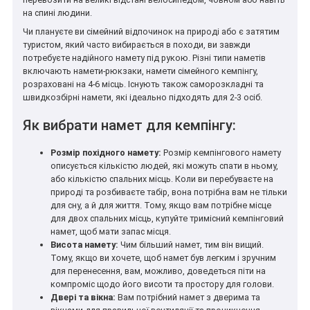
на спині людини.
Чи плануєте ви сімейний відпочинок на природі або є затятим
туристом, який часто вибирається в походи, ви завжди
потребуєте надійного намету під рукою. Різні типи наметів
включають намети-рюкзаки, намети сімейного кемпінгу,
розраховані на 4-6 місць. Існують також саморозкладні та
швидкозбірні намети, які ідеально підходять для 2-3 осіб.
Як вибрати намет для кемпінгу:
Розмір похідного намету:
Розмір кемпінгового намету
описується кількістю людей, які можуть спати в ньому,
або кількістю спальних місць. Коли ви перебуваєте на
природі та розбиваєте табір, вона потрібна вам не тільки
для сну, а й для життя. Тому, якщо вам потрібне місце
для двох спальних місць, купуйте тримісний кемпінговий
намет, щоб мати запас місця.
Висота намету:
Чим більший намет, тим він вищий.
Тому, якщо ви хочете, щоб намет був легким і зручним
для перенесення, вам, можливо, доведеться піти на
компроміс щодо його висоти та простору для голови.
Двері та вікна:
Вам потрібний намет з дверима та