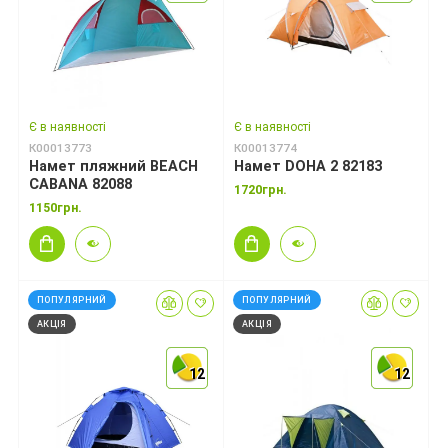
Є в наявності
Є в наявності
К00013773
К00013774
Намет пляжний BEACH
Намет DOHA 2 82183
CABANA 82088
1720грн.
1150грн.
ПОПУЛЯРНИЙ
ПОПУЛЯРНИЙ
АКЦІЯ
АКЦІЯ
12
12
12
12
12
12