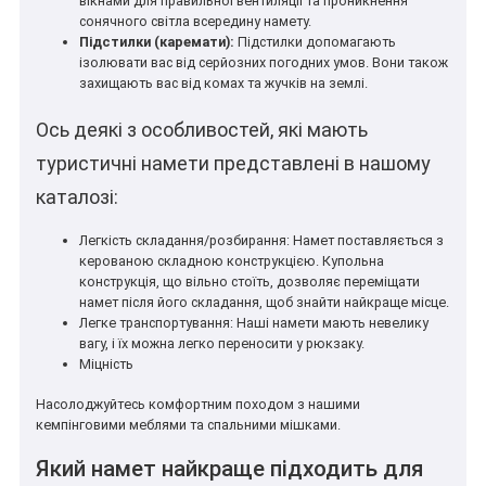
вікнами для правильної вентиляції та проникнення
сонячного світла всередину намету.
Підстилки (каремати):
Підстилки допомагають
ізолювати вас від серйозних погодних умов. Вони також
захищають вас від комах та жучків на землі.
Ось деякі з особливостей, які мають
туристичні намети представлені в нашому
каталозі:
Легкість складання/розбирання: Намет поставляється з
керованою складною конструкцією. Купольна
конструкція, що вільно стоїть, дозволяє переміщати
намет після його складання, щоб знайти найкраще місце.
Легке транспортування: Наші намети мають невелику
вагу, і їх можна легко переносити у рюкзаку.
Міцність
Насолоджуйтесь комфортним походом з нашими
кемпінговими меблями та спальними мішками.
Який намет найкраще підходить для