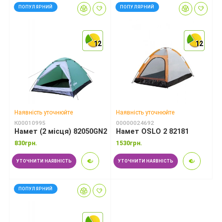
ПОПУЛЯРНИЙ
ПОПУЛЯРНИЙ
12
12
12
12
12
12
Наявність уточнюйте
Наявність уточнюйте
К00010995
00000024692
Намет (2 місця) 82050GN2
Намет OSLO 2 82181
830грн.
1530грн.
УТОЧНИТИ НАЯВНІСТЬ
УТОЧНИТИ НАЯВНІСТЬ
ПОПУЛЯРНИЙ