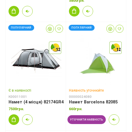
5800грн.
ПОПУЛЯРНИЙ
ПОПУЛЯРНИЙ
12
12
12
12
12
12
Є в наявності
Наявність уточнюйте
К00011001
00000024080
Намет (4 місця) 82174GR4
Намет Barcelona 82085
7500грн.
660грн.
УТОЧНИТИ НАЯВНІСТЬ