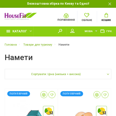
Безкоштовна збірка по Києву та Одесі!
ПОРІВНЯННЯ
ОБРАНЕ
КОШИК
КАТАЛОГ
МОВА
ГРН.
Головна
Товари для туризму
Намети
Намети
Сортувати: Ціна (низька > висока)
ПОПУЛЯРНИЙ
ПОПУЛЯРНИЙ
12
12
12
12
12
12