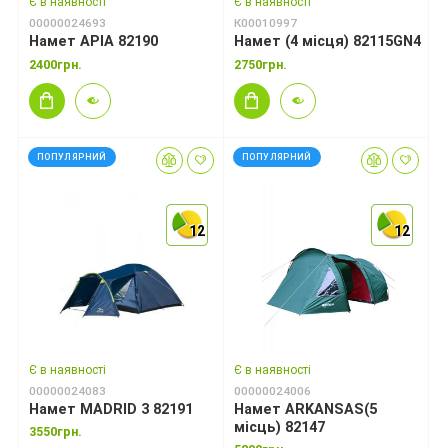
Є в наявності
Є в наявності
00000024693
К00010997
Намет APIA 82190
Намет (4 місця) 82115GN4
2400грн.
2750грн.
ПОПУЛЯРНИЙ
ПОПУЛЯРНИЙ
12
12
12
12
12
12
Є в наявності
Є в наявності
00000024083
00000024006
Намет MADRID 3 82191
Намет ARKANSAS(5
місць) 82147
3550грн.