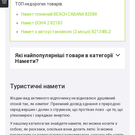
ТОП недорогих товарів:
Намет пляжний BEACH CABANA 82088
Намет DOHA 2 82183
Намет з автоустановкою (2 місця) 82134BL2
Які найпопулярніші товари в категорії
Намети?
Туристичні намети
Жоден вид активного відпочинку не відновлює душевний
спокій так, як кемпінг. Приємний досвід єднання з природою
серед вершин і долин з струмком, що протікає повз - це те, що
утихомирює і заряджає енергією.
У нашому каталозі ви знайдете намети, які можна носити з
собою, як рюкзаки, оскільки вони досить легкі. Їх можна
перевозити на великі відстані велосипедом, човном або навіть