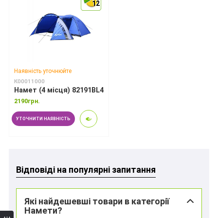
12
12
12
Наявність уточнюйте
К00011000
Намет (4 місця) 82191BL4
2190грн.
УТОЧНИТИ НАЯВНІСТЬ
*
Відповіді на популярні запитання
*
Які найдешевші товари в категорії
Намети?