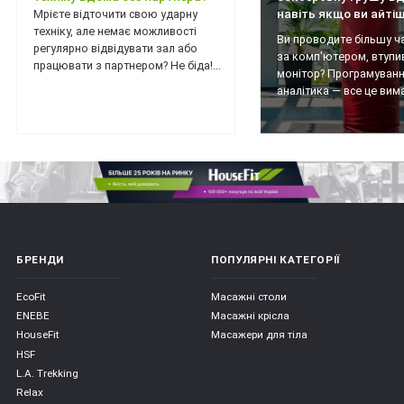
навіть якщо ви айті
Мрієте відточити свою ударну
техніку, але немає можливості
Ви проводите більшу ч
регулярно відвідувати зал або
за комп'ютером, втупи
працювати з партнером? Не біда!...
монітор? Програмуванн
аналітика — все це вимаг
БРЕНДИ
ПОПУЛЯРНІ КАТЕГОРІЇ
EcoFit
Масажні столи
ENEBE
Масажні крісла
HouseFit
Масажери для тіла
HSF
L.A. Trekking
Relax