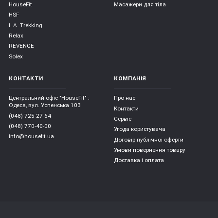
HouseFit
Масажери для тіла
HSF
L.A. Trekking
Relax
REVENGE
Solex
КОНТАКТИ
КОМПАНІЯ
Центральний офіс "HouseFit" :
Про нас
Одеса, вул. Успенська 103
Контакти
(048) 725-27-64
Сервіс
(048) 770-40-00
Угода користувача
info@housefit.ua
Договір публічної оферти
Умови повернення товару
Доставка і оплата