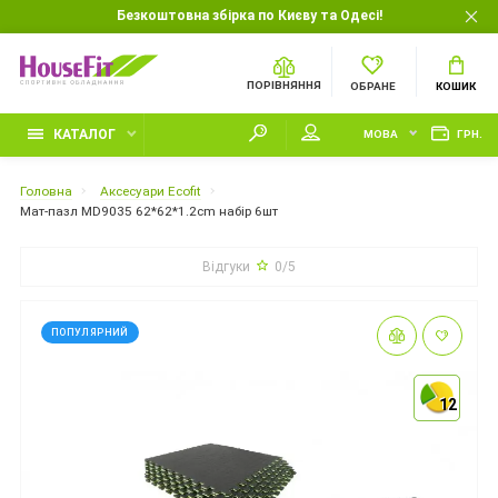
Безкоштовна збірка по Києву та Одесі!
ПОРІВНЯННЯ
ОБРАНЕ
КОШИК
КАТАЛОГ
МОВА
ГРН.
Головна
Аксесуари Ecofit
Мат-пазл MD9035 62*62*1.2cm набір 6шт
Відгуки
0/5
ПОПУЛЯРНИЙ
12
12