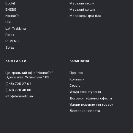
EcoFit
Масажні столи
ENEBE
Масажні крісла
HouseFit
Масажери для тіла
HSF
L.A. Trekking
Relax
REVENGE
Solex
КОНТАКТИ
КОМПАНІЯ
Центральний офіс "HouseFit" :
Про нас
Одеса, вул. Успенська 103
Контакти
(048) 725-27-64
Сервіс
(048) 770-40-00
Угода користувача
info@housefit.ua
Договір публічної оферти
Умови повернення товару
Доставка і оплата