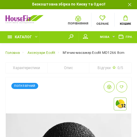
Безкоштовна збірка по Києву та Одесі!
ПОРІВНЯННЯ
ОБРАНЕ
КОШИК
КАТАЛОГ
МОВА
ГРН.
Головна
Аксесуари Ecofit
М'ячик-масажер Ecofit MD1266 8cm
Характеристики
Опис
Відгуки
0/5
ПОПУЛЯРНИЙ
12
12