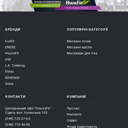
БРЕНДИ
ПОПУЛЯРНІ КАТЕГОРІЇ
EcoFit
Масажні столи
ENEBE
Масажні крісла
HouseFit
Масажери для тіла
HSF
L.A. Trekking
Relax
REVENGE
Solex
КОНТАКТИ
КОМПАНІЯ
Центральний офіс "HouseFit" :
Про нас
Одеса, вул. Успенська 103
Контакти
(048) 725-27-64
Сервіс
(048) 770-40-00
Угода користувача