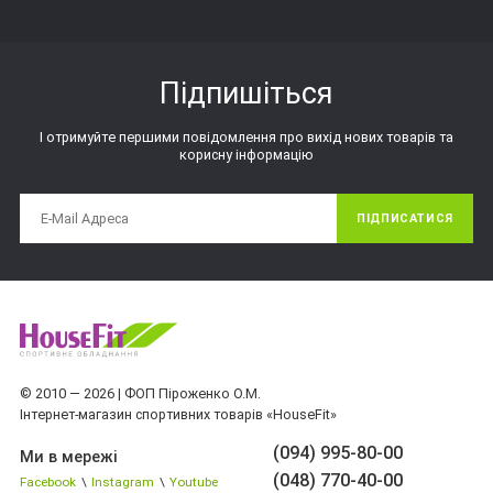
Підпишіться
І отримуйте першими повідомлення про вихід нових товарів та
корисну інформацію
ПІДПИСАТИСЯ
© 2010 — 2026 | ФОП Піроженко О.М.
Інтернет-магазин спортивних товарів «HouseFit»
(094) 995-80-00
Ми в мережі
(048) 770-40-00
Facebook
\
Instagram
\
Youtube