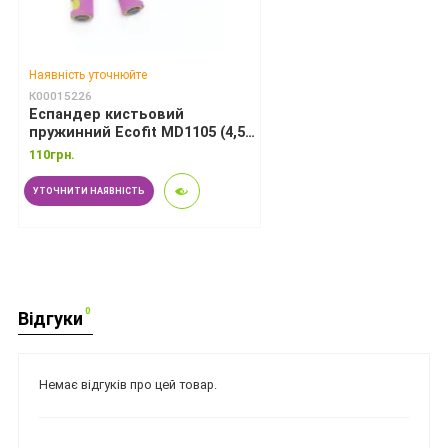
Наявність уточнюйте
К00015226
Еспандер кистьовий
пружинний Ecofit MD1105 (4,5
мм)
110грн.
УТОЧНИТИ НАЯВНІСТЬ
0
Відгуки
Немає відгуків про цей товар.