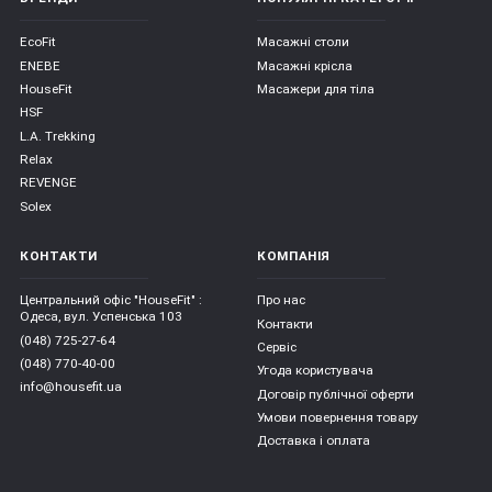
EcoFit
Масажні столи
ENEBE
Масажні крісла
HouseFit
Масажери для тіла
HSF
L.A. Trekking
Relax
REVENGE
Solex
КОНТАКТИ
КОМПАНІЯ
Центральний офіс "HouseFit" :
Про нас
Одеса, вул. Успенська 103
Контакти
(048) 725-27-64
Сервіс
(048) 770-40-00
Угода користувача
info@housefit.ua
Договір публічної оферти
Умови повернення товару
Доставка і оплата