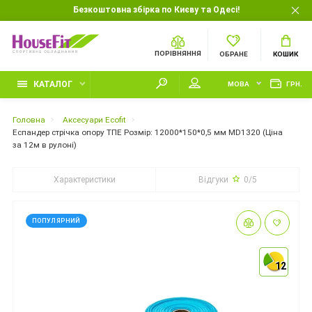
Безкоштовна збірка по Києву та Одесі!
ПОРІВНЯННЯ
ОБРАНЕ
КОШИК
КАТАЛОГ
МОВА
ГРН.
Головна
Аксесуари Ecofit
Еспандер стрічка опору ТПЕ Розмір: 12000*150*0,5 мм MD1320 (Ціна
за 12м в рулоні)
Характеристики
Відгуки
0/5
ПОПУЛЯРНИЙ
12
12