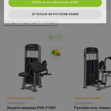
региональный склад
ПЕРЕЙТИ НА УКРАЇНСЬКУ МОВУ
ОСТАТЬСЯ НА РУССКОМ ЯЗЫКЕ
Сопутствующие товары
12
12
Наличие уточняйте
Наличие уточняйте
00000000001
00000000010
Бицепс машина PHG-F1001
Разгибатель спины