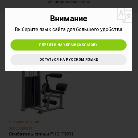
региональный склад
Внимание
*
Сопутствующие товары
Выберите язык сайта для большего удобства
ПЕРЕЙТИ НА УКРАЇНСЬКУ МОВУ
ОСТАТЬСЯ НА РУССКОМ ЯЗЫКЕ
12
12
Наличие уточняйте
00000000011
Сгибатель спины PHG-F1011