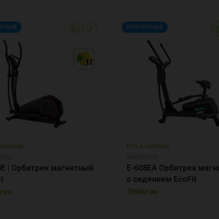
ЯРНЫЙ
ПОПУЛЯРНЫЙ
12
12
12
 наличии
Есть в наличии
3522
К00027130
8E | Орбитрек магнитный
E-608EA Орбитрек магн
t
с сидением EcoFit
грн.
23600грн.