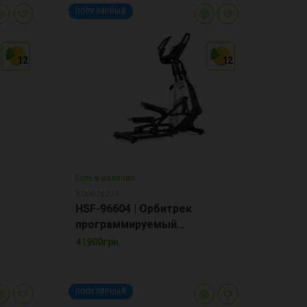
ПОПУЛЯРНЫЙ
12
12
12
12
12
12
Есть в наличии
К00026274
HSF-96604 | Орбитрек
программируемый
переднеприводной
41900грн.
ПОПУЛЯРНЫЙ