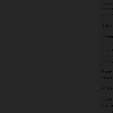
один и
эллипт
влияни
Заче
Регуля
Также 
нагруз
Боль
На сай
этого 