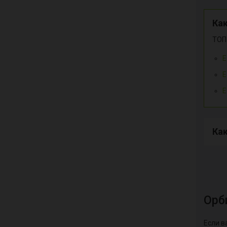
Ка
ТОП
E
E
E
Как
Орб
Если в