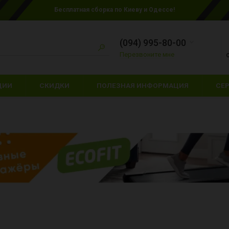
Бесплатная сборка по Киеву и Одессе!
(094) 995-80-00
Перезвоните мне
ЦИИ
СКИДКИ
ПОЛЕЗНАЯ ИНФОРМАЦИЯ
СЕ
ЕТСКИЕ БОКСЕРСКИЕ
ПЕРЧАТКИ ДЛЯ КАРАТЕ
ЕРЧАТКИ
ПЕРЧАТКИ ДЛЯ ММА
ПАЛАТКИ
АЩИТА НОГ
СНАРЯДНЫЕ ПЕРЧАТКИ
СПАЛЬНЫЕ МЕ
АПЫ
ШЛЕМЫ
ТУРИСТИЧЕСК
ЕРЧАТКИ ДЛЯ БОКСА