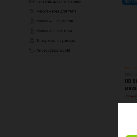
Гантели, штанги, стойки
ПОПУЛ
Массажеры для тела
Массажные кресла
Массажные столы
Товары для туризма
Аксессуары Ecofit
Наличи
00000
HB 8
7990гр
ПОПУЛ