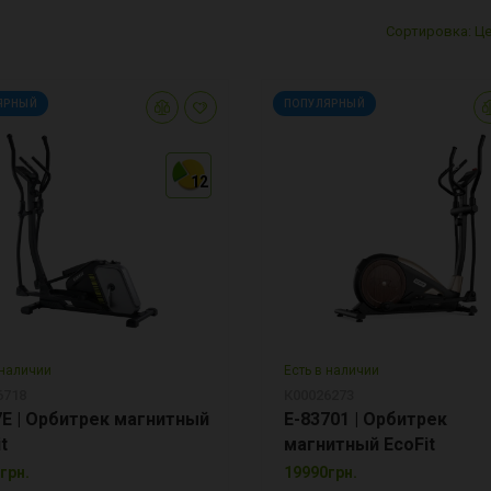
Сортировка: Це
ЯРНЫЙ
ПОПУЛЯРНЫЙ
12
12
12
 наличии
Есть в наличии
6718
К00026273
7E | Орбитрек магнитный
E-83701 | Орбитрек
t
магнитный EcoFit
грн.
19990грн.