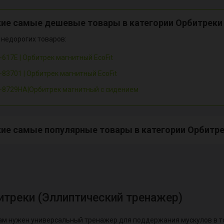
кие самые дешевые товары в категории Орбитреки
 недорогих товаров:
-617E | Орбитрек магнитный EcoFit
-83701 | Орбитрек магнитный EcoFit
-8729HA|Орбитрек магнитный с сидением
ие самые популярные товары в категории Орбитре
итреки (Эллиптический тренажер)
ам нужен универсальный тренажер для поддержания мускулов в то