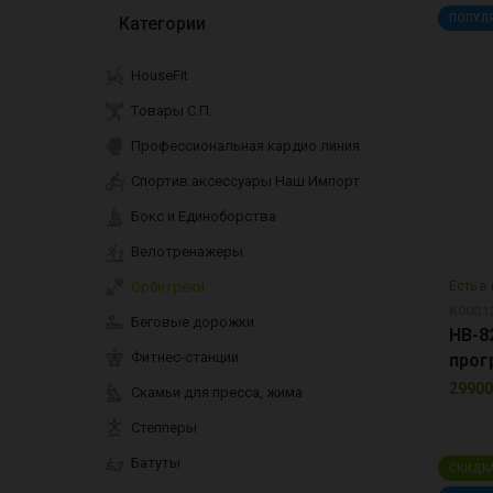
ПОПУЛ
Категории
HouseFit
Tовары С.П.
Профессиональная кардио линия
Спортив.аксессуары Наш Импорт
Бокс и Единоборства
Велотренажеры
Орбитреки
Есть в
К0001
Беговые дорожки
HB-8
Фитнес-станции
прог
29900
Скамьи для пресса, жима
Степперы
Батуты
СКИДКА