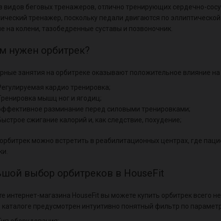
з видов беговых тренажеров, отлично тренирующих сердечно-сосу
ический тренажер, поскольку педали двигаются по эллиптической
е на колени, тазобедренные суставы и позвоночник.
м нужен орбитрек?
рные занятия на орбитреке оказывают положительное влияние на 
Регулируемая кардио тренировка;
Тренировка мышц ног и ягодиц;
эффективное разминание перед силовыми тренировками;
Быстрое сжигание калорий и, как следствие, похудение;
орбитрек можно встретить в реабилитационных центрах, где пац
ки.
шой выбор орбитреков в HouseFit
те интернет-магазина HouseFit вы можете купить орбитрек всего не
в каталоге предусмотрен интуитивно понятный фильтр по парамет