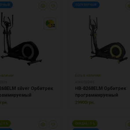
ЯРНЫЙ
ПОПУЛЯРНЫЙ
12
12
12
 наличии
Есть в наличии
2328
К00010244
268ELM silver Орбитрек
HB-8268ELM Орбитрек
раммируемый
программируемый
грн.
29900грн.
 10 %
СКИДКА 10 %