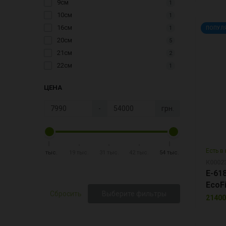
9см
1
10см
1
16см
1
ПОПУЛ
20см
5
21см
2
22см
1
ЦЕНА
-
грн.
Есть в
8 тыс.
19 тыс.
31 тыс.
42 тыс.
54 тыс.
К0002
E-61
EcoFi
Сбросить
Выберите фильтры
21400