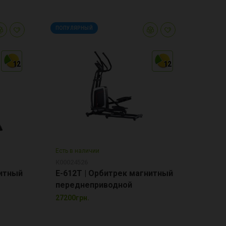
ПОПУЛЯРНЫЙ
12
12
12
12
12
12
Есть в наличии
К00024526
итный
E-612T | Орбитрек магнитный
переднеприводной
27200грн.