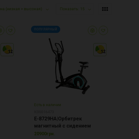
на (низкая > высокая)
Показать: 15
ПОПУЛЯРНЫЙ
12
12
12
12
12
12
Есть в наличии
К00016473
E-8729HA|Орбитрек
магнитный с сидением
20900грн.