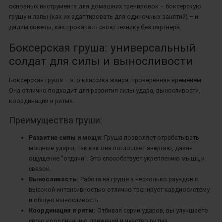
основных инструмента для домашних тренировок – боксерскую
грушу и лапы (как их адаптировать для одиночных занятий) – и
дадим советы, как прокачать свою технику без партнера.
Боксерская груша: универсальный
солдат для силы и выносливости
Боксерская груша – это классика жанра, проверенная временем.
Она отлично подходит для развития силы удара, выносливости,
координации и ритма.
Преимущества груши:
Развитие силы и мощи:
Груша позволяет отрабатывать
мощные удары, так как она поглощает энергию, давая
ощущение "отдачи". Это способствует укреплению мышц и
связок.
Выносливость:
Работа на груше в несколько раундов с
высокой интенсивностью отлично тренирует кардиосистему
и общую выносливость.
Координация и ритм:
Отбивая серии ударов, вы улучшаете
свою координацию движений и чувство ритма.