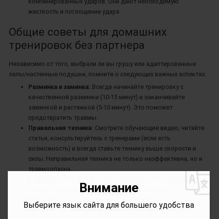
комбинированных ударов. Они дают необходимую
жесткость и поглощение удара.
Общие советы для домашних
тренировок без партнера
Независимо от того, выбрали ли вы грушу или адаптированные
лапы/настенные подушки, помните о следующих важных аспектах:
Разминка и заминка:
Всегда начинайте тренировку с
качественной разминки (10-15 минут) и заканчивайте
заминкой и растяжкой (5-10 минут). Это поможет
предотвратить травмы.
Правильная техника:
Смотрите обучающие видео, читайте
статьи, консультируйтесь с тренерами (если есть
возможность) и всегда ставьте технику выше скорости и
*
силы. Неправильная техника не только неэффективна, но и
травмоопасна.
Зеркало:
Тренируйтесь перед зеркалом. Это поможет вам
Внимание
видеть свои ошибки и корректировать технику.
*
Визуализация:
Представляйте перед собой противника, его
Выберите язык сайта для большего удобства
движения, свои ответные действия. Это развивает