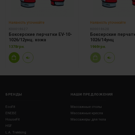
Наявність уточнюйте
Наявність уточнюйте
К00018627
К00018628
Боксерские перчатки EV-10-
Боксерские перчатк
1026/12унц. кожа
1026/14унц
1378грн.
1969грн.
БРЕНДЫ
НАШИ ПРЕДЛОЖЕНИЯ
EcoFit
Массажные столы
ENEBE
Массажные кресла
HouseFit
Массажеры для тела
HSF
L.A. Trekking