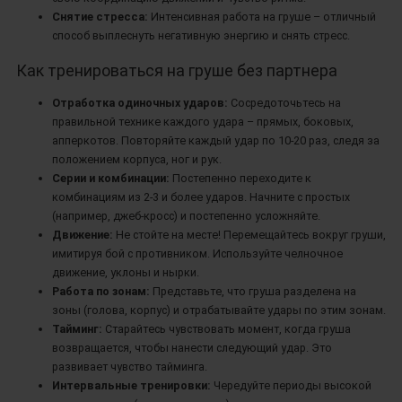
Снятие стресса:
Интенсивная работа на груше – отличный
способ выплеснуть негативную энергию и снять стресс.
Как тренироваться на груше без партнера
Отработка одиночных ударов:
Сосредоточьтесь на
правильной технике каждого удара – прямых, боковых,
апперкотов. Повторяйте каждый удар по 10-20 раз, следя за
положением корпуса, ног и рук.
Серии и комбинации:
Постепенно переходите к
комбинациям из 2-3 и более ударов. Начните с простых
(например, джеб-кросс) и постепенно усложняйте.
Движение:
Не стойте на месте! Перемещайтесь вокруг груши,
имитируя бой с противником. Используйте челночное
движение, уклоны и нырки.
Работа по зонам:
Представьте, что груша разделена на
зоны (голова, корпус) и отрабатывайте удары по этим зонам.
Тайминг:
Старайтесь чувствовать момент, когда груша
возвращается, чтобы нанести следующий удар. Это
развивает чувство тайминга.
Интервальные тренировки:
Чередуйте периоды высокой