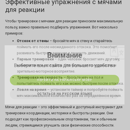
Эффективные упражнения с мячами
для реакции
Чтобы тренировки с мячами для реакции приносили максимальную
пользу, важно правильно подбирать упражнения. Вот несколько
*
примеров:
Отскок от стены
– бросайте мяч в стену и старайтесь
поймать его после неожиданного отскока. Это помогает
развивать быстроту реакции и точность движений.
Внимание
*
Парные тренировки
– один человек бросает мяч другому,
Выберите язык сайта для большего удобства
изменяя силу и угол удара. Это улучшает координацию и
зрительно-моторное восприятие.
Тренировка на скорость
– бросьте мяч на пол и
ПЕРЕЙТИ НА УКРАЇНСЬКУ МОВУ
попытайтесь поймать его как можно быстрее после отскока.
Ловля на время
– установите таймер и попробуйте поймать
ОСТАТЬСЯ НА РУССКОМ ЯЗЫКЕ
мяч максимальное количество раз за определённое время.
Мячи для реакции – это эффективный и доступный инструмент для
тренировки координации, моторики и быстроты реакции. Они
подходят как профессиональным спортсменам, так и обычным
людям, стремящимся улучшить свои физические способности.