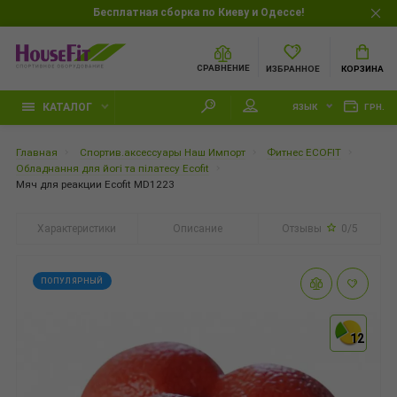
Бесплатная сборка по Киеву и Одессе!
СРАВНЕНИЕ
ИЗБРАННОЕ
КОРЗИНА
КАТАЛОГ
ЯЗЫК
ГРН.
Главная
Спортив.аксессуары Наш Импорт
Фитнес ECOFIT
Обладнання для йогі та пілатесу Ecofit
Мяч для реакции Ecofit MD1223
Характеристики
Описание
Отзывы
0/5
ПОПУЛЯРНЫЙ
12
12