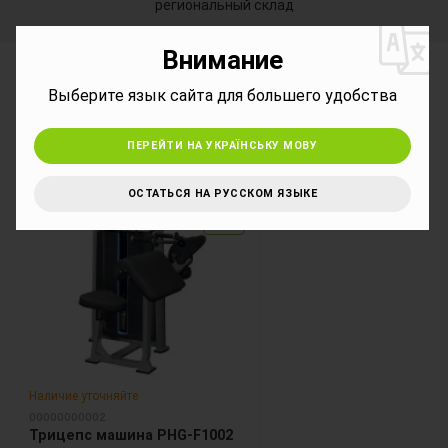
региональный склад
Внимание
*
Сопутствующие товары
Выберите язык сайта для большего удобства
ПЕРЕЙТИ НА УКРАЇНСЬКУ МОВУ
ОСТАТЬСЯ НА РУССКОМ ЯЗЫКЕ
12
12
Наличие уточняйте
00000000002
Трицепс машина PHG-F1002