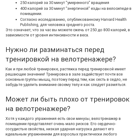
250 калорий за 30 минут "умеренного" вращения
400 калорий за 30 минут "энергичной" езды на велосипеде в
помещении.
Согласно исследованию, опубликованному Harvard Health
Publishing, для человека среднего роста.
Это означает, что за час вы можете сжечь от 250 до 800 калорий, в
зависимости от уровня интенсивности и веса.
*
Нужно ли разминаться перед
тренировкой на велотренажере?
*
Как и при любой тренировке, растяжка перед тренировкой имеет
решающее значение! Тренировка в зале задействует почти все
основные группы мышц, поэтому перед тем, как сесть в седло, не
забудьте уделить внимание своему телу и как следует размяться.
Может ли быть плохо от тренировок
на велотренажере?
Хотя у каждого упражнения есть свои минусы, велотренажер в
помещении представляет очень мало рисков. Его сердечно-
сосудистые свойства, низкая ударная нагрузка делают его
идеальным упражнением для взрослых практически любого