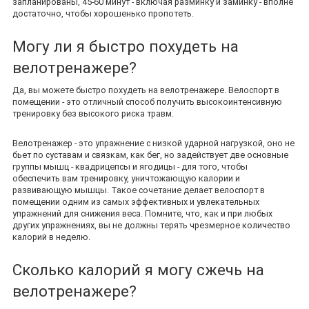
запланированы, 45-60 минут - включая разминку и заминку - вполне
достаточно, чтобы хорошенько пропотеть.
Могу ли я быстро похудеть на
велотренажере?
Да, вы можете быстро похудеть на велотренажере. Велоспорт в
помещении - это отличный способ получить высокоинтенсивную
тренировку без высокого риска травм.
Велотренажер - это упражнение с низкой ударной нагрузкой, оно не
бьет по суставам и связкам, как бег, но задействует две основные
группы мышц - квадрицепсы и ягодицы - для того, чтобы
обеспечить вам тренировку, уничтожающую калории и
развивающую мышцы. Такое сочетание делает велоспорт в
помещении одним из самых эффективных и увлекательных
упражнений для снижения веса. Помните, что, как и при любых
других упражнениях, вы не должны терять чрезмерное количество
калорий в неделю.
Сколько калорий я могу сжечь на
велотренажере?