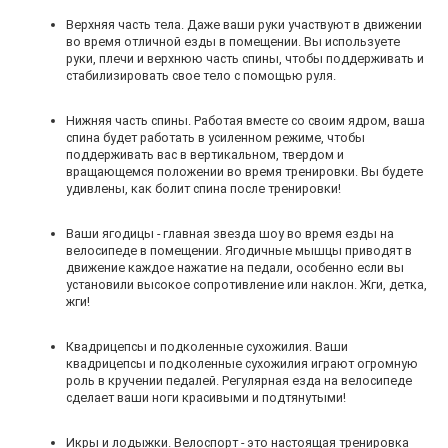
Верхняя часть тела. Даже ваши руки участвуют в движении
во время отличной езды в помещении. Вы используете
руки, плечи и верхнюю часть спины, чтобы поддерживать и
стабилизировать свое тело с помощью руля.
Нижняя часть спины. Работая вместе со своим ядром, ваша
спина будет работать в усиленном режиме, чтобы
поддерживать вас в вертикальном, твердом и
вращающемся положении во время тренировки. Вы будете
удивлены, как болит спина после тренировки!
Ваши ягодицы - главная звезда шоу во время езды на
велосипеде в помещении. Ягодичные мышцы приводят в
движение каждое нажатие на педали, особенно если вы
установили высокое сопротивление или наклон. Жги, детка,
жги!
Квадрицепсы и подколенные сухожилия. Ваши
квадрицепсы и подколенные сухожилия играют огромную
роль в кручении педалей. Регулярная езда на велосипеде
сделает ваши ноги красивыми и подтянутыми!
Икры и лодыжки. Велоспорт - это настоящая тренировка