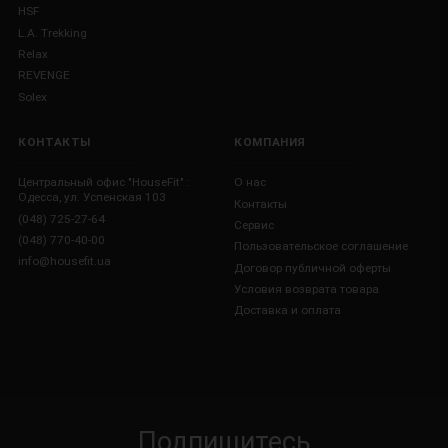
HSF
L.A. Trekking
Relax
REVENGE
Solex
КОНТАКТЫ
КОМПАНИЯ
Центральный офис "HouseFit" :
О нас
Одесса, ул. Успенская 103
Контакты
(048) 725-27-64
Сервис
(048) 770-40-00
Пользовательское соглашение
info@housefit.ua
Договор публичной оферты
Условия возврата товара
Доставка и оплата
Подпишитесь