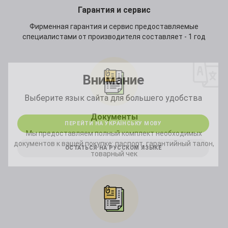
Гарантия и сервис
Фирменная гарантия и сервис предоставляемые
специалистами от производителя составляет - 1 год
*
Внимание
*
Выберите язык сайта для большего удобства
Документы
ПЕРЕЙТИ НА УКРАЇНСЬКУ МОВУ
Мы предоставляем полный комплект необходимых
документов к вашей покупке: паспорт, гарантийный талон,
ОСТАТЬСЯ НА РУССКОМ ЯЗЫКЕ
товарный чек