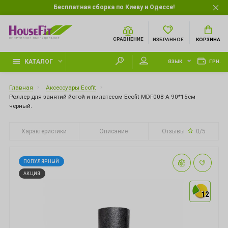
Бесплатная сборка по Киеву и Одессе!
СРАВНЕНИЕ
ИЗБРАННОЕ
КОРЗИНА
КАТАЛОГ
ЯЗЫК
ГРН.
Главная
Аксессуары Ecofit
Роллер для занятий йогой и пилатесом Ecofit MDF008-А 90*15см
черный.
Характеристики
Описание
Отзывы
0/5
ПОПУЛЯРНЫЙ
АКЦИЯ
12
12