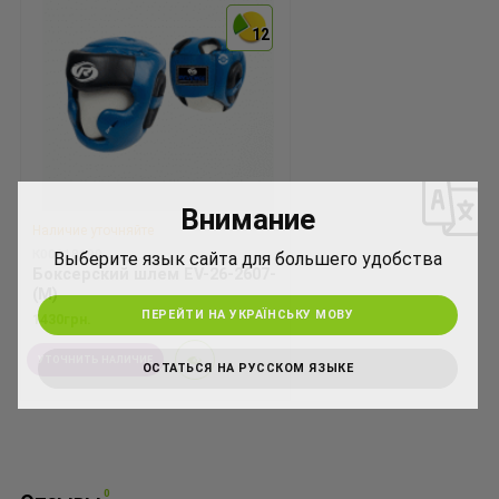
12
12
*
Внимание
*
Наличие уточняйте
К00018690
Выберите язык сайта для большего удобства
Боксерский шлем EV-26-2607-
(M)
ПЕРЕЙТИ НА УКРАЇНСЬКУ МОВУ
1430грн.
УТОЧНИТЬ НАЛИЧИЕ
ОСТАТЬСЯ НА РУССКОМ ЯЗЫКЕ
0