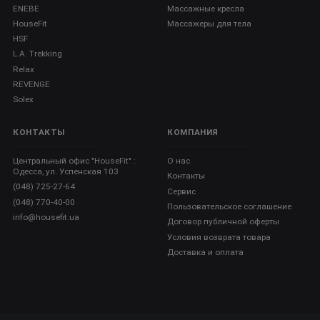
ENEBE
Массажные кресла
HouseFit
Массажеры для тела
HSF
L.A. Trekking
Relax
REVENGE
Solex
КОНТАКТЫ
КОМПАНИЯ
Центральный офис "HouseFit" :
О нас
Одесса, ул. Успенская 103
Контакты
(048) 725-27-64
Сервис
(048) 770-40-00
Пользовательское соглашение
info@housefit.ua
Договор публичной оферты
Условия возврата товара
Доставка и оплата