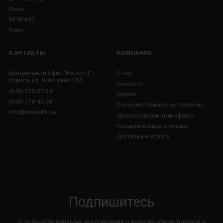
Relax
REVENGE
Solex
КОНТАКТЫ
КОМПАНИЯ
Центральный офис "HouseFit" :
О нас
Одесса, ул. Успенская 103
Контакты
(048) 725-27-64
Сервис
(048) 770-40-00
Пользовательское соглашение
info@housefit.ua
Договор публичной оферты
Условия возврата товара
Доставка и оплата
Подпишитесь
И получайте первыми уведомления о выходе новых товаров и