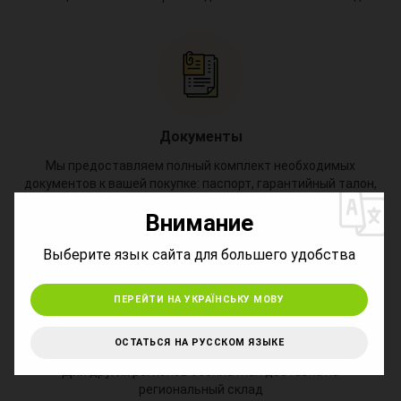
Документы
*
Мы предоставляем полный комплект необходимых
документов к вашей покупке: паспорт, гарантийный талон,
товарный чек
Внимание
*
Выберите язык сайта для большего удобства
ПЕРЕЙТИ НА УКРАЇНСЬКУ МОВУ
Доставка в регионах
ОСТАТЬСЯ НА РУССКОМ ЯЗЫКЕ
Для других регионов бесплатная доставка на
региональный склад