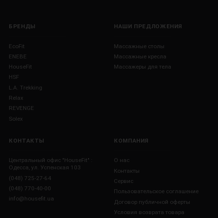
БРЕНДЫ
НАШИ ПРЕДЛОЖЕНИЯ
EcoFit
Массажные столы
ENEBE
Массажные кресла
HouseFit
Массажеры для тела
HSF
L.A. Trekking
Relax
REVENGE
Solex
КОНТАКТЫ
КОМПАНИЯ
Центральный офис "HouseFit" :
О нас
Одесса, ул. Успенская 103
Контакты
(048) 725-27-64
Сервис
(048) 770-40-00
Пользовательское соглашение
info@housefit.ua
Договор публичной оферты
Условия возврата товара