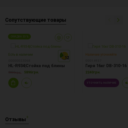
Сопутствующие товары
СКИДКА 33 %
Есть в наличии
Наличие уточняйте
12
12
00000023068
00014937
HL-R934|Стойка под блины
Гиря 16кг DB-310-16
5896грн.
2240грн.
8800грн.
УТОЧНИТЬ НАЛИЧИЕ
0
Отзывы