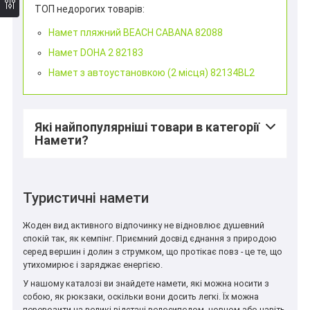
ТОП недорогих товарів:
Намет пляжний BEACH CABANA 82088
Намет DOHA 2 82183
Намет з автоустановкою (2 місця) 82134BL2
Які найпопулярніші товари в категорії
Намети?
Туристичні намети
Жоден вид активного відпочинку не відновлює душевний
спокій так, як кемпінг. Приємний досвід єднання з природою
серед вершин і долин з струмком, що протікає повз - це те, що
утихомирює і заряджає енергією.
У нашому каталозі ви знайдете намети, які можна носити з
собою, як рюкзаки, оскільки вони досить легкі. Їх можна
перевозити на великі відстані велосипедом, човном або навіть