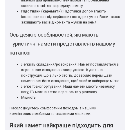
вікнами для правильної вентиляції та проникнення
сонячного світла всередину намету.
Підстилки (каремати):
Підстилки допомагають
ізолювати вас від серйозних погодних умов. Вони також
захищають вас від комах та жучків на землі.
Ось деякі з особливостей, які мають
туристичні намети представлені в нашому
каталозі:
Легкість складання/розбирання: Намет поставляється з
керованою складною конструкцією. Купольна
конструкція, що вільно стоїть, дозволяє переміщати
намет після його складання, щоб знайти найкраще місце.
Легке транспортування: Наші намети мають невелику
вагу, і їх можна легко переносити у рюкзаку.
Міцність
Насолоджуйтесь комфортним походом з нашими
кемпінговими меблями та спальними мішками.
Який намет найкраще підходить для