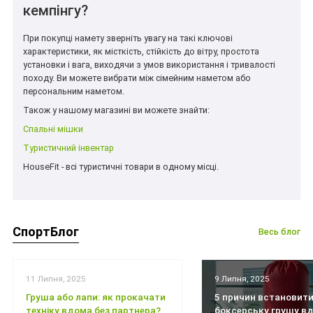
кемпінгу?
При покупці намету зверніть увагу на такі ключові
характеристики, як місткість, стійкість до вітру, простота
установки і вага, виходячи з умов використання і тривалості
походу. Ви можете вибрати між сімейним наметом або
персональним наметом.
Також у нашому магазині ви можете знайти:
Спальні мішки
Туристичний інвентар
HouseFit - всі туристичні товари в одному місці.
СпортБлог
Весь блог
11 Липня, 2025
9 Липня, 2025
Груша або лапи: як прокачати
5 причин встановит
техніку вдома без партнера?
боксерську грушу вд