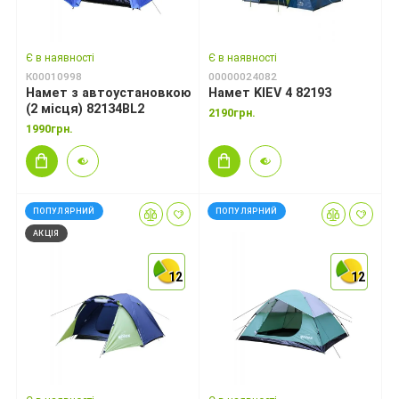
Є в наявності
Є в наявності
К00010998
00000024082
Намет з автоустановкою
Намет KIEV 4 82193
(2 місця) 82134BL2
2190грн.
1990грн.
ПОПУЛЯРНИЙ
ПОПУЛЯРНИЙ
АКЦІЯ
12
12
12
12
12
12