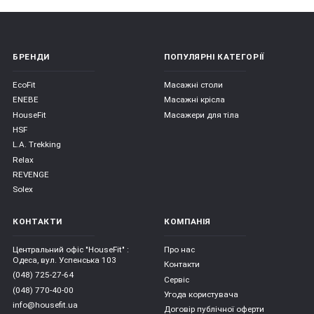
БРЕНДИ
ПОПУЛЯРНІ КАТЕГОРІЇ
EcoFit
Масажні столи
ENEBE
Масажні крісла
HouseFit
Масажери для тіла
HSF
L.A. Trekking
Relax
REVENGE
Solex
КОНТАКТИ
КОМПАНІЯ
Центральний офіс "HouseFit" :
Про нас
Одеса, вул. Успенська 103
Контакти
(048) 725-27-64
Сервіс
(048) 770-40-00
Угода користувача
info@housefit.ua
Договір публічної оферти