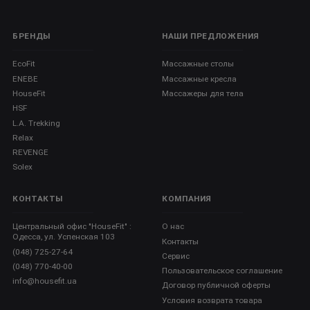
БРЕНДЫ
НАШИ ПРЕДЛОЖЕНИЯ
EcoFit
Массажные столы
ENEBE
Массажные кресла
HouseFit
Массажеры для тела
HSF
L.A. Trekking
Relax
REVENGE
Solex
КОНТАКТЫ
КОМПАНИЯ
Центральный офис "HouseFit" :
О нас
Одесса, ул. Успенская 103
Контакты
(048) 725-27-64
Сервис
(048) 770-40-00
Пользовательское соглашение
info@housefit.ua
Договор публичной оферты
Условия возврата товара