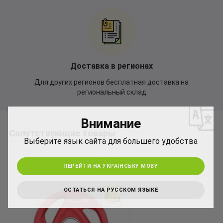
Доставка в регионах
Для других регионов бесплатная доставка на
*
региональный склад
Внимание
*
Сопутствующие товары
Выберите язык сайта для большего удобства
ПЕРЕЙТИ НА УКРАЇНСЬКУ МОВУ
ОСТАТЬСЯ НА РУССКОМ ЯЗЫКЕ
12
12