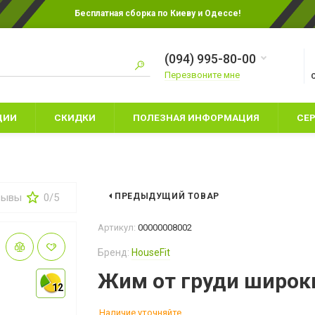
Бесплатная сборка по Киеву и Одессе!
(094) 995-80-00
Перезвоните мне
ЦИИ
СКИДКИ
ПОЛЕЗНАЯ ИНФОРМАЦИЯ
СЕ
зывы
0/5
ПРЕДЫДУЩИЙ ТОВАР
ЕТСКИЕ БОКСЕРСКИЕ
ПЕРЧАТКИ ДЛЯ КАРАТЕ
Артикул:
00000008002
ЕРЧАТКИ
ПЕРЧАТКИ ДЛЯ ММА
Бренд:
HouseFit
ПАЛАТКИ
АЩИТА НОГ
СНАРЯДНЫЕ ПЕРЧАТКИ
СПАЛЬНЫЕ МЕ
Жим от груди широк
АПЫ
12
12
ШЛЕМЫ
ТУРИСТИЧЕСК
ЕРЧАТКИ ДЛЯ БОКСА
Наличие уточняйте