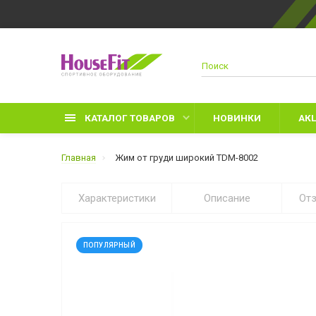
КАТАЛОГ ТОВАРОВ
НОВИНКИ
АК
Главная
Жим от груди широкий TDM-8002
Характеристики
Описание
От
Д
П
ПОПУЛЯРНЫЙ
З
Л
П