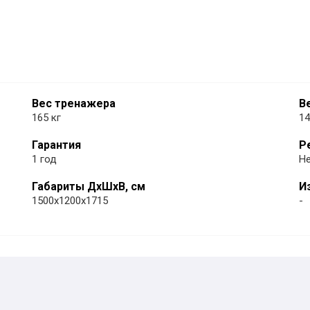
Вес тренажера
В
165 кг
14
Гарантия
Р
1 год
Н
Габариты ДхШхВ, см
И
1500x1200x1715
-