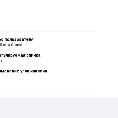
ес пользователя
0 кг и более
егулируемая спинка
ет
зменение угла наклона