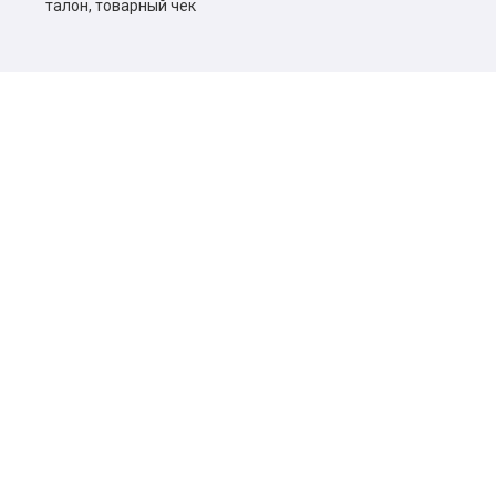
талон, товарный чек
*
Внимание
*
Выберите язык сайта для большего удобства