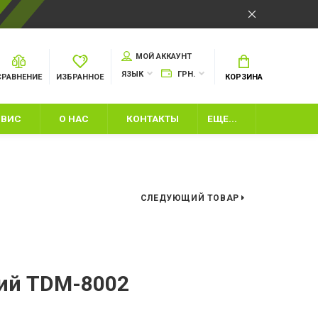
МОЙ АККАУНТ
ЯЗЫК
ГРН.
СРАВНЕНИЕ
ИЗБРАННОЕ
КОРЗИНА
РВИС
О НАС
КОНТАКТЫ
ЕЩЕ...
СЛЕДУЮЩИЙ ТОВАР
ШКИ
ий TDM-8002
ИЙ ИНВЕНТАРЬ