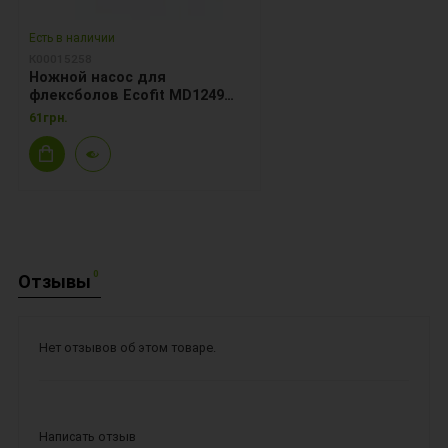
Есть в наличии
К00015258
Ножной насос для
флексболов Ecofit MD1249
диаметр 11см
61грн.
0
Отзывы
Нет отзывов об этом товаре.
Написать отзыв