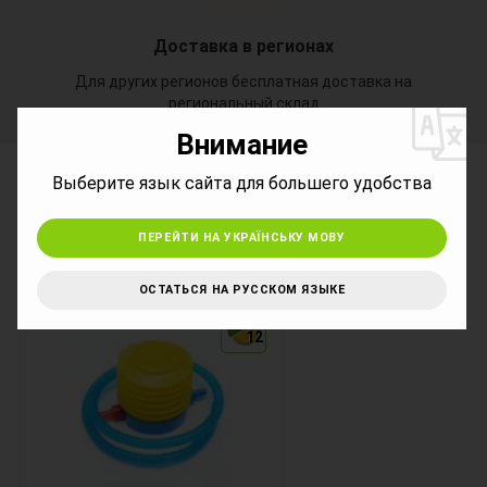
Доставка в регионах
*
Для других регионов бесплатная доставка на
региональный склад
Внимание
*
Выберите язык сайта для большего удобства
Сопутствующие товары
ПЕРЕЙТИ НА УКРАЇНСЬКУ МОВУ
ОСТАТЬСЯ НА РУССКОМ ЯЗЫКЕ
12
12