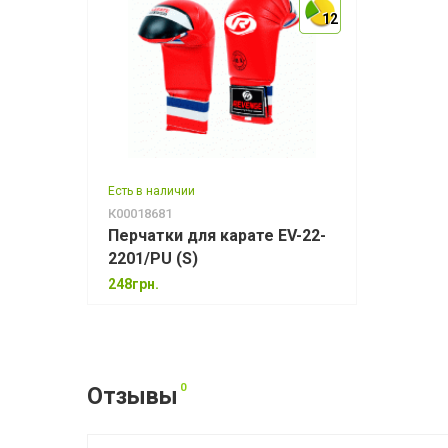
12
12
Есть в наличии
К00018681
Перчатки для карате EV-22-
2201/PU (S)
248грн.
0
Отзывы