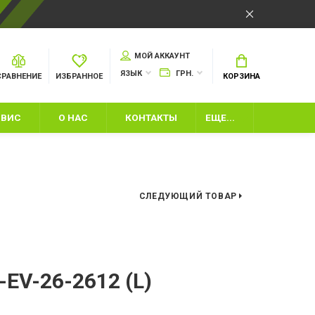
МОЙ АККАУНТ
ЯЗЫК
ГРН.
СРАВНЕНИЕ
ИЗБРАННОЕ
КОРЗИНА
РВИС
О НАС
КОНТАКТЫ
ЕЩЕ...
СЛЕДУЮЩИЙ ТОВАР
ШКИ
EV-26-2612 (L)
ИЙ ИНВЕНТАРЬ