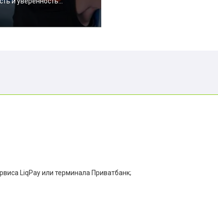
сть и уверенность...
ервиса LiqPay или терминала Приватбанк;