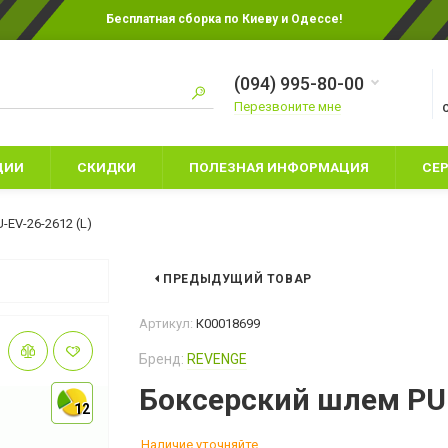
Бесплатная сборка по Киеву и Одессе!
(094) 995-80-00
Перезвоните мне
ЦИИ
СКИДКИ
ПОЛЕЗНАЯ ИНФОРМАЦИЯ
СЕ
EV-26-2612 (L)
ПРЕДЫДУЩИЙ ТОВАР
ЕТСКИЕ БОКСЕРСКИЕ
ПЕРЧАТКИ ДЛЯ КАРАТЕ
Артикул:
К00018699
ЕРЧАТКИ
ПЕРЧАТКИ ДЛЯ ММА
Бренд:
REVENGE
ПАЛАТКИ
АЩИТА НОГ
СНАРЯДНЫЕ ПЕРЧАТКИ
СПАЛЬНЫЕ МЕ
Боксерский шлем PU-
АПЫ
12
12
ШЛЕМЫ
ТУРИСТИЧЕСК
ЕРЧАТКИ ДЛЯ БОКСА
Наличие уточняйте