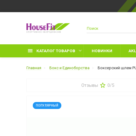
КАТАЛОГ ТОВАРОВ
НОВИНКИ
АК
Главная
Бокс и Единоборства
Боксерский шлем PU-
Отзывы
0/5
Д
П
ПОПУЛЯРНЫЙ
З
Л
П