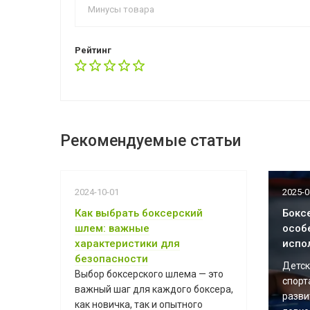
Рейтинг
Рекомендуемые статьи
2024-10-01
2025-0
Как выбрать боксерский
Бокс
шлем: важные
особ
характеристики для
испо
безопасности
Детск
Выбор боксерского шлема — это
спорт
важный шаг для каждого боксера,
разви
как новичка, так и опытного