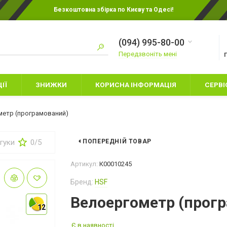
Безкоштовна збірка по Києву та Одесі!
(094) 995-80-00
Передзвоніть мені
ІЇ
ЗНИЖКИ
КОРИСНА ІНФОРМАЦІЯ
СЕРВІ
метр (програмований)
дгуки
0/5
ПОПЕРЕДНІЙ ТОВАР
ИТЯЧІ БОКСЕРСЬКІ
РУКАВИЦІ ДЛЯ КАРАТЕ
Артикул:
К00010245
УКАВИЦІ
РУКАВИЦІ ДЛЯ ММА
Бренд:
HSF
НАМЕТИ
АХИСТ НІГ
СНАРЯДНІ РУКАВИЦІ
СПАЛЬНІ МІШК
Велоергометр (прог
АПИ
12
12
ШОЛОМИ
ТУРИСТИЧНИЙ 
УКАВИЦІ ДЛЯ БОКСА
Є в наявності