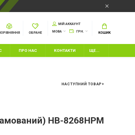
МІЙ АККАУНТ
МОВА
ГРН.
ПОРІВНЯННЯ
ОБРАНЕ
КОШИК
С
ПРО НАС
КОНТАКТИ
ЩЕ...
НАСТУПНИЙ ТОВАР
И
рамований) HB-8268HPM
ІНВЕНТАР