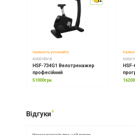
12
12
Наявність уточнюйте
Наявні
К00018918
К0001
HSF-734G1 Велотренажер
HSF-
професійний
прог
51000грн.
16200
0
Відгуки