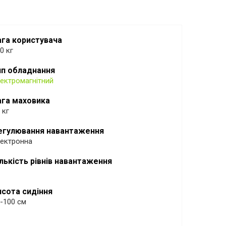
ага користувача
0 кг
ип обладнання
ектромагнітний
ага маховика
 кг
егулювання навантаження
ектронна
ількість рівнів навантаження
исота сидіння
-100 см