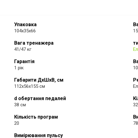
Упаковка
В
104х35х66
15
Вага тренажера
т
41/47 кг
Ел
Гарантія
В
1 рік
10
Габарити ДхШхВ, см
Р
112x56x155 см
Ел
d обертання педалей
К
38 см
32
Кількість програм
В
20
78
Вимірювання пульсу