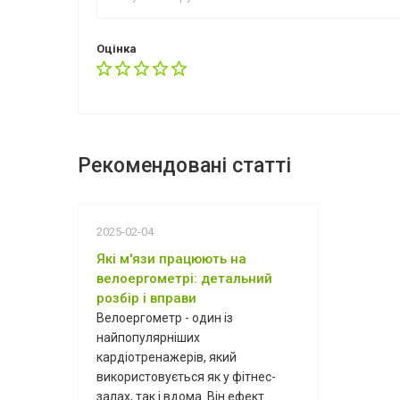
Оцінка
Рекомендовані статті
2025-02-04
Які м'язи працюють на
велоергометрі: детальний
розбір і вправи
Велоергометр - один із
найпопулярніших
кардіотренажерів, який
використовується як у фітнес-
залах, так і вдома. Він ефект...