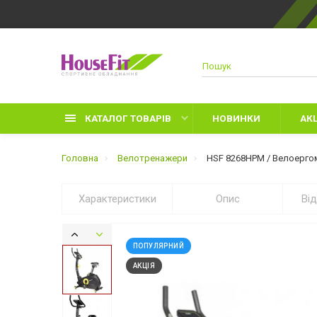
КАТАЛОГ ТОВАРІВ
НОВИНКИ
АКЦ
Головна
Велотренажери
HSF 8268HPM / Велоерго
Характеристики
Опис
Ві
Д
Р
ПОПУЛЯРНИЙ
З
АКЦІЯ
Л
Р