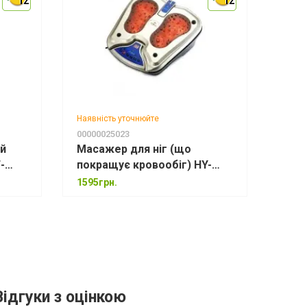
12
12
12
12
Наявність уточнюйте
00000025023
ий
Масажер для ніг (що
-
покращує кровообіг) HY-
10411
1595грн.
Відгуки з оцінкою