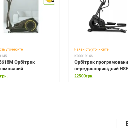
12
12
сть уточнюйте
Наявність уточнюйте
9145
К00019146
6618M Орбітрек
Орбітрек програмован
рамований
передньопривідний HSF
6616M
грн.
22500грн.