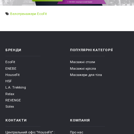
Велотренажери EcoFit
БРЕНДИ
ПОПУЛЯРНІ КАТЕГОРІЇ
EcoFit
Масажні столи
ENEBE
Масажні крісла
HouseFit
Масажери для тіла
HSF
L.A. Trekking
Relax
REVENGE
Solex
КОНТАКТИ
КОМПАНІЯ
Центральний офіс "HouseFit" :
Про нас