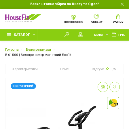
Безкоштовна збірка по Києву та Одесі!
ПОРІВНЯННЯ
ОБРАНЕ
КОШИК
КАТАЛОГ
МОВА
ГРН.
Головна
Велотренажери
E-61500 | Велотренажер магнітний EcoFit
Характеристики
Опис
Відгуки
0/5
ПОПУЛЯРНИЙ
12
12