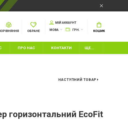
МІЙ АККАУНТ
МОВА
ГРН.
ПОРІВНЯННЯ
ОБРАНЕ
КОШИК
С
ПРО НАС
КОНТАКТИ
ЩЕ...
НАСТУПНИЙ ТОВАР
И
ер горизонтальний EcoFit
ІНВЕНТАР