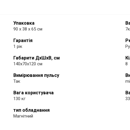
Упаковка
В
90 х 38 х 65 см
7к
Гарантія
Р
1 рік
Ру
Габарити ДхШхВ, см
К
140х70х120 см
8
Вимірювання пульсу
В
Так
mi
Вага користувача
В
130 кг
33
тип обладнання
Магнітний