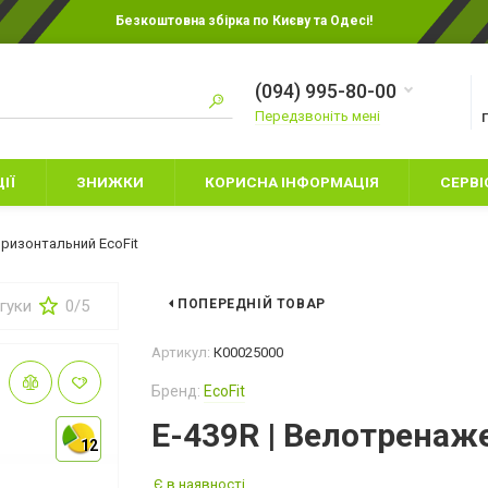
Безкоштовна збірка по Києву та Одесі!
(094) 995-80-00
Передзвоніть мені
ІЇ
ЗНИЖКИ
КОРИСНА ІНФОРМАЦІЯ
СЕРВІ
оризонтальний EcoFit
дгуки
0/5
ПОПЕРЕДНІЙ ТОВАР
ИТЯЧІ БОКСЕРСЬКІ
РУКАВИЦІ ДЛЯ КАРАТЕ
Артикул:
К00025000
УКАВИЦІ
РУКАВИЦІ ДЛЯ ММА
Бренд:
EcoFit
НАМЕТИ
АХИСТ НІГ
СНАРЯДНІ РУКАВИЦІ
СПАЛЬНІ МІШК
E-439R | Велотренаж
АПИ
12
12
ШОЛОМИ
ТУРИСТИЧНИЙ 
УКАВИЦІ ДЛЯ БОКСА
Є в наявності