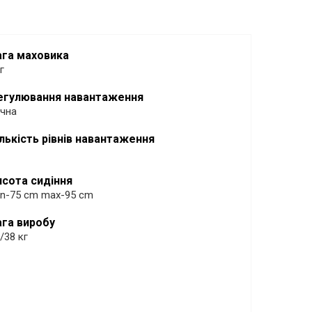
ага маховика
г
егулювання навантаження
чна
ількість рівнів навантаження
исота сидіння
n-75 cm max-95 cm
ага виробу
/38 кг