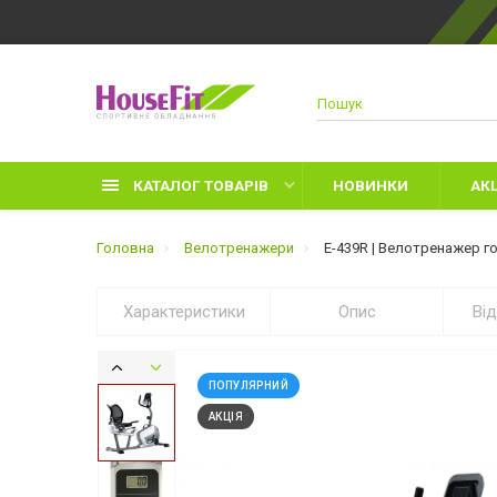
КАТАЛОГ ТОВАРІВ
НОВИНКИ
АКЦ
Головна
Велотренажери
E-439R | Велотренажер г
Характеристики
Опис
Ві
Д
Р
ПОПУЛЯРНИЙ
З
АКЦІЯ
Л
Р