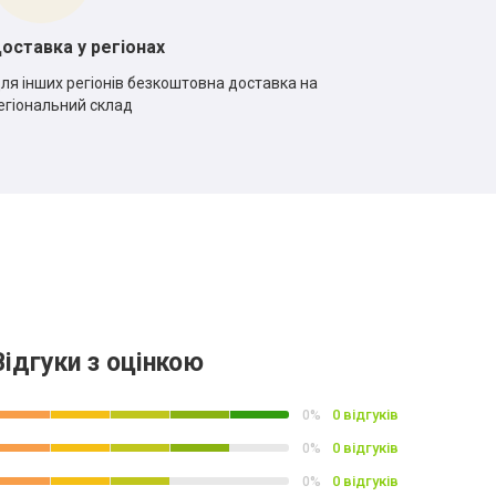
оставка у регіонах
ля інших регіонів безкоштовна доставка на
егіональний склад
Відгуки з оцінкою
0 відгуків
0%
0 відгуків
0%
0 відгуків
0%