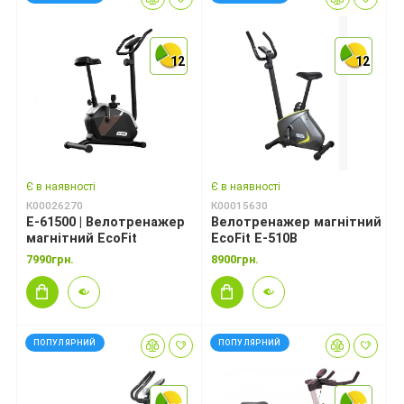
12
12
12
12
12
12
Є в наявності
Є в наявності
К00026270
К00015630
E-61500 | Велотренажер
Велотренажер магнітний
магнітний EcoFit
EcoFit E-510B
7990грн.
8900грн.
ПОПУЛЯРНИЙ
ПОПУЛЯРНИЙ