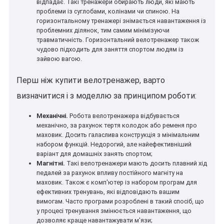
відпадає. Такі тренажери обирають люди, які мають
проблеми із суглобами, колінами чи спиною. На
горизонтальному тренажері знімається навантаження із
проблемних ділянок, тим самим мінімізуючи
травматичність. Горизонтальний велотренажер також
чудово підходить для заняття спортом людям із
зайвою вагою.
Перш ніж купити велотренажер, варто
визначитися і з моделлю за принципом роботи:
Механічні.
Робота велотренажера відбувається
механічно, за рахунок тертя колодок або ременя про
маховик. Досить галаслива конструкція з мінімальним
набором функцій. Недорогий, але найефективніший
варіант для домашніх занять спортом;
Магнітні.
Такі велотренажери мають досить плавний хід
педалей за рахунок впливу постійного магніту на
маховик. Також є комп'ютер із набором програм для
ефективних тренувань, які відповідають вашим
вимогам. Часто програми розроблені в такий спосіб, що
у процесі тренування змінюється навантаження, що
дозволяє краще навантажувати м'язи;