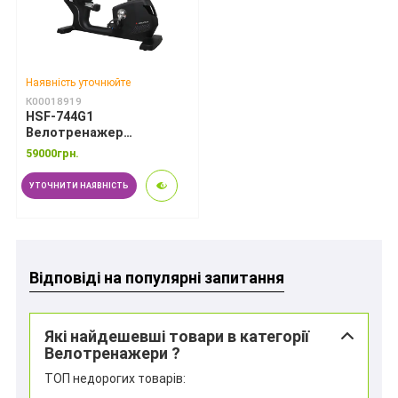
Наявність уточнюйте
К00018919
HSF-744G1
Велотренажер
професійний
59000грн.
горизонтальний
УТОЧНИТИ НАЯВНІСТЬ
Відповіді на популярні запитання
Які найдешевші товари в категорії
Велотренажери ?
ТОП недорогих товарів: