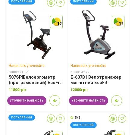
ПОПУЛЯРНИЙ
ПОПУЛЯРНИЙ
12
12
12
12
12
12
Наявність уточнюйте
Наявність уточнюйте
К00022197
К00014272
507SP|Велоергометр
E-607B | Велотренажер
(програмований) EcoFit
магнітний EcoFit
11800грн.
12000грн.
УТОЧНИТИ НАЯВНІСТЬ
УТОЧНИТИ НАЯВНІСТЬ
5/5
ПОПУЛЯРНИЙ
ПОПУЛЯРНИЙ