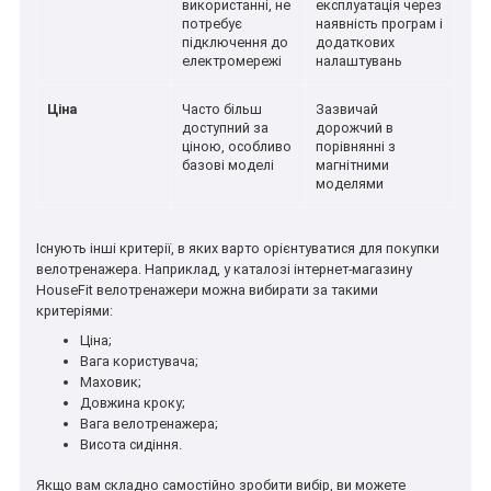
використанні, не
експлуатація через
потребує
наявність програм і
підключення до
додаткових
електромережі
налаштувань
Ціна
Часто більш
Зазвичай
доступний за
дорожчий в
ціною, особливо
порівнянні з
базові моделі
магнітними
моделями
Існують інші критерії, в яких варто орієнтуватися для покупки
велотренажера. Наприклад, у каталозі інтернет-магазину
HouseFit велотренажери можна вибирати за такими
критеріями:
Ціна;
Вага користувача;
Маховик;
Довжина кроку;
Вага велотренажера;
Висота сидіння.
Якщо вам складно самостійно зробити вибір, ви можете