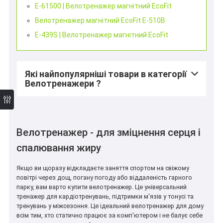
E-61500 | Велотренажер магнітний EcoFit
*
Велотренажер магнітний EcoFit E-510B
E-439S | Велотренажер магнітний EcoFit
*
Які найпопулярніші товари в категорії
Велотренажери ?
Велотренажер - для зміцнення серця і
спалювання жиру
Якщо ви щоразу відкладаєте заняття спортом на свіжому
повітрі через дощ, погану погоду або віддаленість гарного
парку, вам варто купити велотренажер. Це універсальний
тренажер для кардіотренувань, підтримки м'язів у тонусі та
тренувань у міжсезоння. Це ідеальний велотренажер для дому
всім тим, хто статично працює за комп'ютером і не балує себе