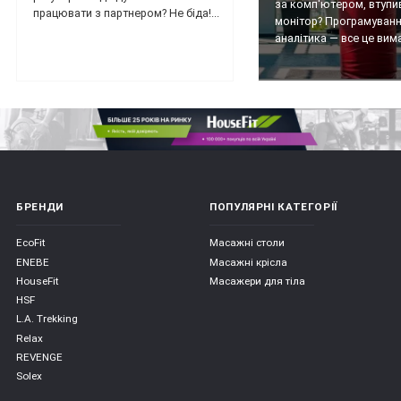
за комп'ютером, втупи
працювати з партнером? Не біда!...
монітор? Програмуванн
аналітика — все це вимаг
БРЕНДИ
ПОПУЛЯРНІ КАТЕГОРІЇ
EcoFit
Масажні столи
ENEBE
Масажні крісла
HouseFit
Масажери для тіла
HSF
L.A. Trekking
Relax
REVENGE
Solex