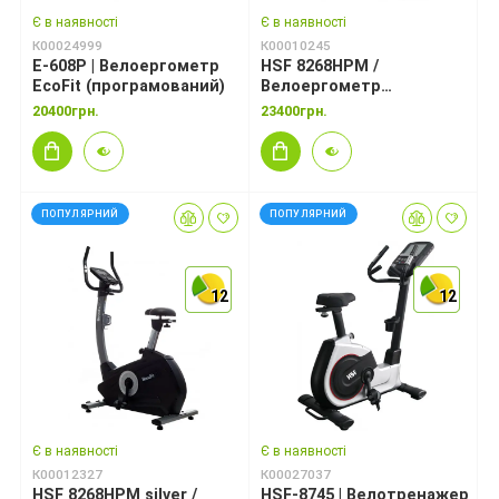
Є в наявності
Є в наявності
К00024999
К00010245
E-608P | Велоергометр
HSF 8268HPM /
EcoFit (програмований)
Велоергометр
(програмований)
20400грн.
23400грн.
ПОПУЛЯРНИЙ
ПОПУЛЯРНИЙ
12
12
12
12
12
12
Є в наявності
Є в наявності
К00012327
К00027037
HSF 8268HPM silver /
HSF-8745 | Велотренажер