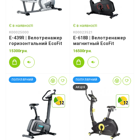
Є в наявності
Є в наявності
К00025000
К00023521
E-439R | Велотренажер
E-618B | Велотренажер
горизонтальний EcoFit
магнитный EcoFit
15300грн.
16500грн.
ПОПУЛЯРНИЙ
ПОПУЛЯРНИЙ
АКЦІЯ
12
12
12
12
12
12