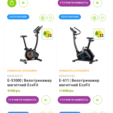
УТОЧНИТИ НАЯВНІСТЬ
ПОПУЛЯРНИЙ
ПОПУЛЯРНИЙ
12
12
12
12
12
12
Наявність уточнюйте
Наявність уточнюйте
К00026271
К00024186
E-51000 | Велотренажер
E-611 | Велотренажер
магнітний EcoFit
магнітний EcoFit
9100грн.
11400грн.
УТОЧНИТИ НАЯВНІСТЬ
УТОЧНИТИ НАЯВНІСТЬ