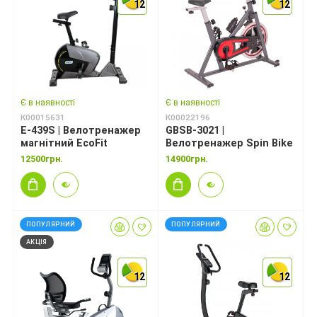
12
12
12
12
12
12
Є в наявності
Є в наявності
К00015631
К00022196
E-439S | Велотренажер
GBSB-3021 |
магнітний EcoFit
Велотренажер Spin Bike
12500грн.
14900грн.
ПОПУЛЯРНИЙ
ПОПУЛЯРНИЙ
АКЦІЯ
12
12
12
12
12
12