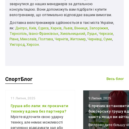
звернутися до наших менеджерів за детальною
консультацією. Вони допоможуть вам підібрати і купити
велотренажер, що оптимально відповідає вашим вимогам.
Доставка велотренажерів здійснюється в такі міста України,
як:
Дніпро
,
Київ
,
Одеса
,
Харків
,
Львів
,
Вінниця
,
Запоріжжя
,
Тернопіль
,
Івано-Франківськ
,
Хмельницький
,
Луцьк
,
Черкаси
,
Рівне
,
Миколаїв
,
Полтава
,
Чернігів
,
Житомир
,
Чернівці
,
Суми
,
Ужгород
,
Херсон
.
СпортБлог
Весь блог
11 Липня, 2025
9 Липня, 2025
Груша або лапи: як прокачати
5 причин встановит
техніку вдома без партнера?
боксерську грушу вд
навіть якщо ви айті
Мрієте відточити свою ударну
техніку, але немає можливості
Ви проводите більшу ч
регулярно відвідувати зал або