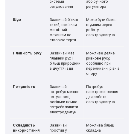
системи
або ручного
регулювання
регулятора
Шум
Зазвичай більш
Може бути більш
тихий, оскільки
шумним через
магнітний
роботу
механізм не
електродвигуна
створює тертя
Плавність руху
Зазвичай має
Можливе деяке
плавний рух і
ривкове руху,
більш природний
особливо при
відчуття їзди
перемиканні рівнів
опору
Потужність
Зазвичай
Потребує
потребує менше
електроживлення
потужності,
для роботи
оскільки немає
електродвигуна
потреби живити
електродвигун
Складність
Зазвичай
Можлива більш
використання
простий у
складна