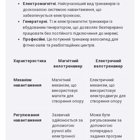
Електромагнітні.
Найсучасніший вид тренажерів із
досконалою системою навантаження, що
забезпечується електронікою;
Генераторні.
Ті ж електромагнітні тренажери із
вбудованим генератором, що дозволяє безперервно
працювати без постійного підключення до мережі;
Професійні.
Це потужний тренажер велосипед для
фітнес-залів та реабілітаційних центрів.
Характеристика
Магнітний
Електричний
велотренажер
велотренажер
Механізм
Магнітний
Електричний
навантаження
механізм, що
механізм, що
використовує
використовує
магніти для
електродвигун для
створення опору
створення опору
Регулювання
Зазвичай
Може бути
навантаження
здійснюється за
регульованим за
допомогою
допомогою
ручної або
попередньо
електронної
заданих програм