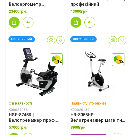
Велоергометр
професійний
(програмований)
23400грн.
43000грн.
ПОПУЛЯРНИЙ
ПОПУЛЯРНИЙ
12
12
12
12
12
12
Є в наявності
Наявність уточнюйте
К00027038
К00020139
HSF-8745R |
HB-8055HP
Велотренажер проф.
Велотренажер магнітний
горизонтальний
HouseFit
57000грн.
8900грн.