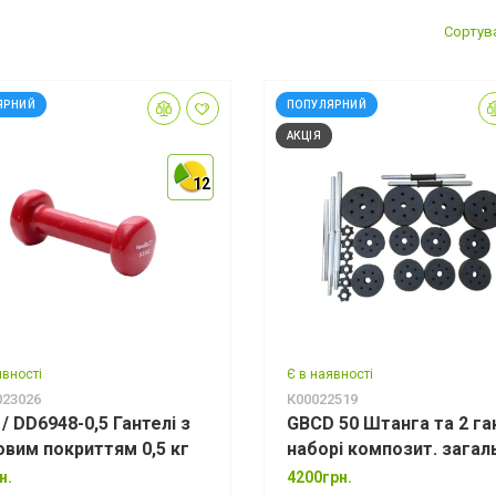
Сортув
ЯРНИЙ
ПОПУЛЯРНИЙ
АКЦІЯ
12
12
12
явності
Є в наявності
023026
К00022519
/ DD6948-0,5 Гантелі з
GBCD 50 Штанга та 2 ган
ловим покриттям 0,5 кг
наборі композит. загал
вага 50кг
н.
4200грн.