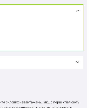
о та силових навантажень. І якщо перші спалюють
в процесі нарощування м'язів, які з'являються