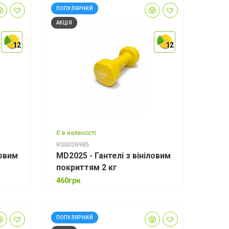
ПОПУЛЯРНИЙ
АКЦІЯ
12
12
12
12
12
12
Є в наявності
К00026985
ловим
MD2025 - Гантелі з вініловим
покриттям 2 кг
460грн.
ПОПУЛЯРНИЙ