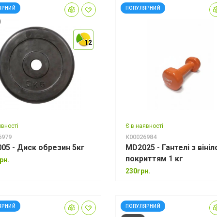
ЯРНИЙ
ПОПУЛЯРНИЙ
12
12
12
явності
Є в наявності
6979
К00026984
05 - Диск обрезин 5кг
MD2025 - Гантелі з віні
покриттям 1 кг
рн.
230грн.
ЯРНИЙ
ПОПУЛЯРНИЙ