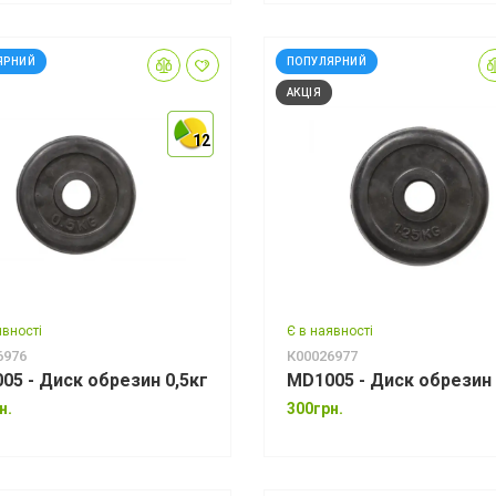
ЯРНИЙ
ПОПУЛЯРНИЙ
АКЦІЯ
12
12
12
явності
Є в наявності
6976
К00026977
05 - Диск обрезин 0,5кг
MD1005 - Диск обрезин 
н.
300грн.