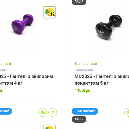
АКЦІЯ
12
12
12
явності
Є в наявності
6987
К00026988
5 - Гантелі з вініловим
MD2025 - Гантелі з віні
иттям 4 кг
покриттям 5 кг
*
н.
1150грн.
ЯРНИЙ
ПОПУЛЯРНИЙ
*
АКЦІЯ