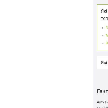
Які
ТОП 
Г
M
D
Які
Гант
Активн
калорі