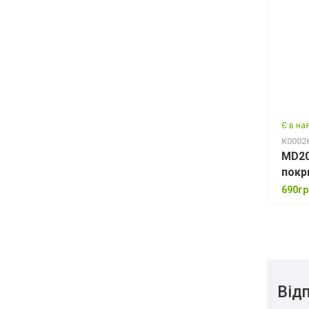
Є в на
К0002
MD20
покр
690гр
Відп