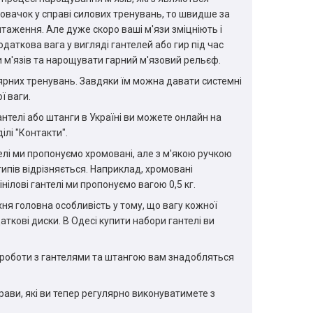
и новачок у справі силових тренувань, то швидше за
аження. Але дуже скоро ваші м'язи зміцніють і
аткова вага у вигляді гантелей або гир під час
 м'язів та нарощувати гарний м'язовий рельєф.
лярних тренувань. Завдяки їм можна давати системні
ї ваги.
нтелі або штанги в Україні ви можете онлайн на
ілі "Контакти".
нтелі ми пропонуємо хромовані, але з м'якою ручкою
типів відрізняється. Наприклад, хромовані
нілові гантелі ми пропонуємо вагою 0,5 кг.
ня головна особливість у тому, що вагу кожної
кові диски. В Одесі купити набори гантелі ви
ної роботи з гантелями та штангою вам знадобляться
ави, які ви тепер регулярно виконуватимете з