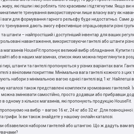
ь жиру, які пішли і які роблять тіло красивим і підтягнутим. Якщо в
чинатимете тренування використовуючи лише власну вагу як навант
ї ваги для формування гарного рельєфу буде недостатньо. Саме дод
го тренування дають змогу ефективніше опрацьовувати різні групи
і та штанги – найпростіший і доступніший інвентар для ваших регу
трольовані навантаження, використовуючи гантелі або штанги різно
 магазинів HouseFit пропонує великий вибір обладнання. Купити га
сайті або в наших магазинах, список яких можна переглянути в розд
ші гирі, штанги та гантелі пропонуються у різних варіантах ваги. Га
нтелі з вініловим покриттям. Мінімальна вага гантелі кожного з цих 
ують набори з мінімальною вагою однієї гантелі від 1 кг. Найлегші ві
му каталозі також представлені комплекти хромованих гантелей. Їх
і можна змінювати самостійно, просто додавши або прибравши додат
 в одному з кількох магазинів, які пропонують продукцію HouseFit.
и пропонуємо на вибір – вагою 16 кг, 24 кг або 32 кг. Для повноцін
та грифи. Їх ви також знайдете у нашому онлайн каталозі.
ви обзавелися набором гантелей або штангою. Що ж дадуть вам впр
увачами?