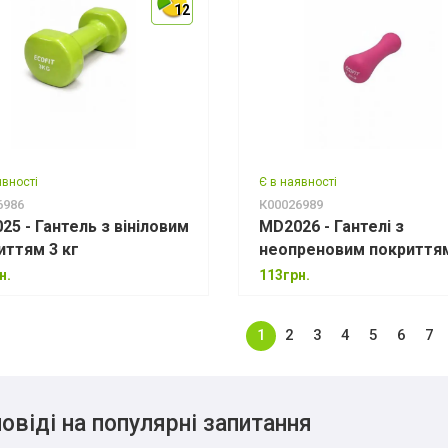
12
12
12
явності
Є в наявності
6986
К00026989
25 - Гантель з вініловим
MD2026 - Гантелі з
иттям 3 кг
неопреновим покриттям
кг
н.
113грн.
1
2
3
4
5
6
7
овіді на популярні запитання