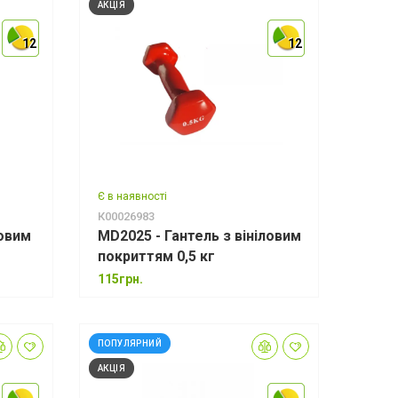
АКЦІЯ
12
12
12
12
12
12
Є в наявності
К00026983
ловим
MD2025 - Гантель з вініловим
покриттям 0,5 кг
115грн.
ПОПУЛЯРНИЙ
АКЦІЯ