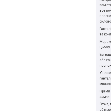
заміст
все по
власно
силово
Гантел
та кон
Мережа
цьому 
Всі на
або га
пропон
У нашо
гантел
можете
Гірі м
замки 
Отже, 
обтяж