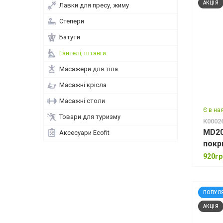
АКЦІЯ
Лавки для пресу, жиму
Степери
Батути
Гантелі, штанги
Масажери для тіла
Масажні крісла
Масажні столи
Є в на
Товари для туризму
К0002
MD202
Аксесуари Ecofit
покр
920гр
ПОПУЛ
АКЦІЯ