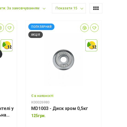
ати: За замовчуванням
Показати 15
ПОПУЛЯРНИЙ
АКЦІЯ
12
12
12
12
12
12
Є в наявності
К00026980
телі у
MD1003 - Диск хром 0,5кг
ьна
125грн.