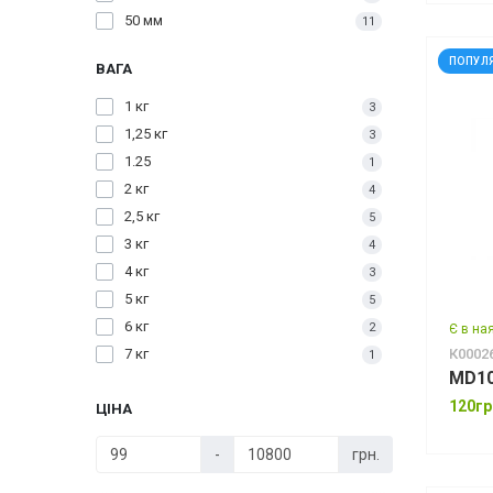
50 мм
11
ПОПУЛ
ВАГА
1 кг
3
1,25 кг
3
1.25
1
2 кг
4
2,5 кг
5
3 кг
4
4 кг
3
5 кг
5
6 кг
2
Є в на
7 кг
К0002
1
MD10
8 кг
4
120гр
ЦІНА
8,5 кг
1
9 кг
1
-
грн.
10 кг
7
12 кг
2