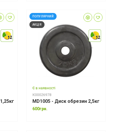
ПОПУЛЯРНИЙ
АКЦІЯ
12
12
12
12
12
12
Є в наявності
К00026978
1,25кг
MD1005 - Диск обрезин 2,5кг
600грн.