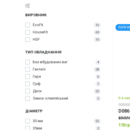
ВИРОБНИК
EcoFit
16
ПОПУЛ
HouseFit
69
HSF
10
ТИП ОБЛАДНАННЯ
Без вбудованих ваг
4
Гантелі
28
Гиря
6
Гріф
7
Диск
22
Замок олімпійський
Є в на
2
00000
D086 
ДІАМЕТР
віні
30 мм
52
115гр
35мм
2