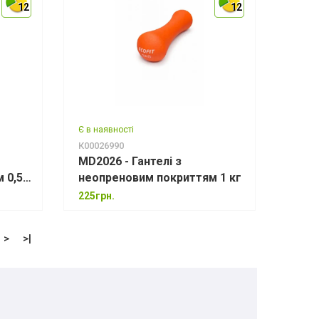
12
12
12
12
12
12
Є в наявності
К00026990
MD2026 - Гантелі з
 0,5
неопреновим покриттям 1 кг
225грн.
>
>|