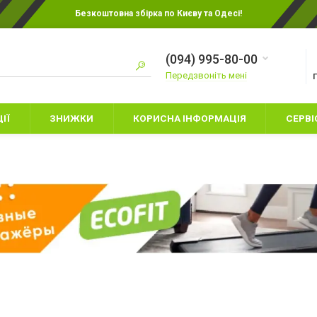
Безкоштовна збірка по Києву та Одесі!
(094) 995-80-00
Передзвоніть мені
ІЇ
ЗНИЖКИ
КОРИСНА ІНФОРМАЦІЯ
СЕРВІ
ИТЯЧІ БОКСЕРСЬКІ
РУКАВИЦІ ДЛЯ КАРАТЕ
УКАВИЦІ
РУКАВИЦІ ДЛЯ ММА
НАМЕТИ
АХИСТ НІГ
СНАРЯДНІ РУКАВИЦІ
СПАЛЬНІ МІШК
АПИ
ШОЛОМИ
ТУРИСТИЧНИЙ 
УКАВИЦІ ДЛЯ БОКСА