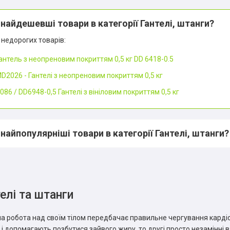
 найдешевші товари в категорії Гантелі, штанги?
недорогих товарів:
антель з неопреновим покриттям 0,5 кг DD 6418-0.5
D2026 - Гантелі з неопреновим покриттям 0,5 кг
086 / DD6948-0,5 Гантелі з вініловим покриттям 0,5 кг
 найпопулярніші товари в категорії Гантелі, штанги?
елі та штанги
а робота над своїм тілом передбачає правильне чергування карді
ї і допомагають позбутися зайвого жиру, то другі просто незамінні 