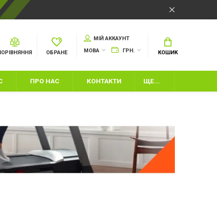
МІЙ АККАУНТ
МОВА
ГРН.
ПОРІВНЯННЯ
ОБРАНЕ
КОШИК
С
ПРО НАС
КОНТАКТИ
ЩЕ...
И
ІНВЕНТАР