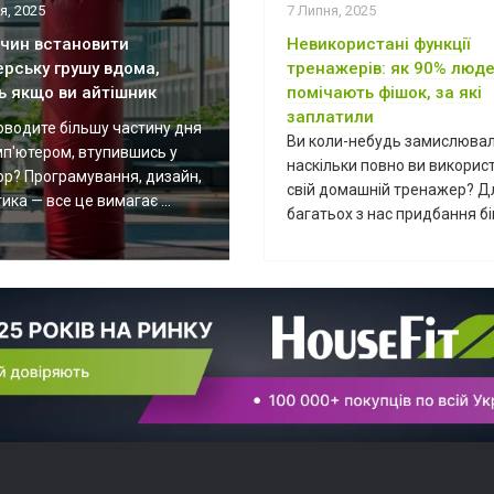
я, 2025
7 Липня, 2025
ичин встановити
Невикористані функції
ерську грушу вдома,
тренажерів: як 90% люде
ь якщо ви айтішник
помічають фішок, за які
заплатили
оводите більшу частину дня
Ви коли-небудь замислювал
мп'ютером, втупившись у
наскільки повно ви викорис
ор? Програмування, дизайн,
свій домашній тренажер? Д
ика — все це вимагає ...
багатьох з нас придбання біг