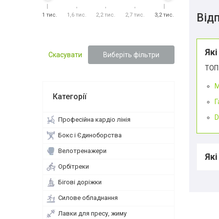
Відп
1,1 тис.
1,6 тис.
2,2 тис.
2,7 тис.
3,2 тис.
Які
Скасувати
Виберіть фільтри
ТОП 
M
Категорії
Г
D
Професійна кардіо лінія
Бокс і Єдиноборства
Велотренажери
Які
Орбітреки
Бігові доріжки
Силове обладнання
Лавки для пресу, жиму