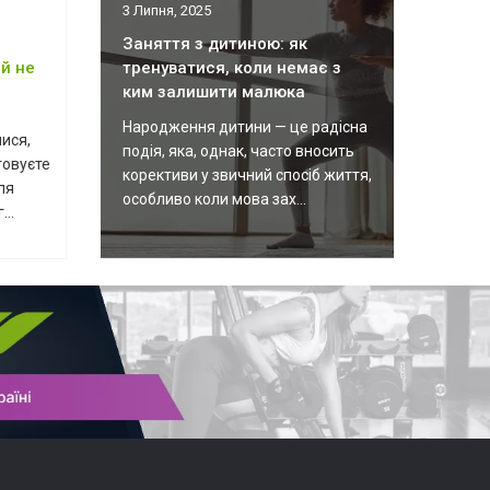
3 Липня, 2025
Заняття з дитиною: як
й не
тренуватися, коли немає з
ким залишити малюка
Народження дитини — це радісна
ися,
подія, яка, однак, часто вносить
товуєте
корективи у звичний спосіб життя,
ля
особливо коли мова зах...
...