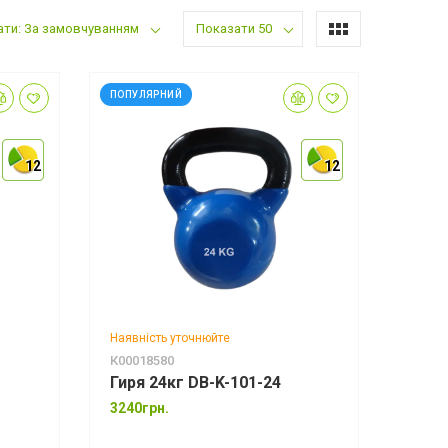
ати: За замовчуванням
Показати 50
ПОПУЛЯРНИЙ
12
12
12
12
12
12
Наявність уточнюйте
К00018580
Гиря 24кг DB-K-101-24
3240грн.