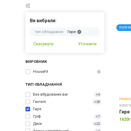
Ви вибрали:
ПОПУЛ
тип обладнання:
Гиря
Скасувати
Уточнити
ВИРОБНИК
HouseFit
6
ТИП ОБЛАДНАННЯ
Без вбудованих ваг
+4
Наявні
Гантелі
+28
К0001
Гиря
Гиря
Гріф
+7
1620г
Диск
+22
Замок олімпійський