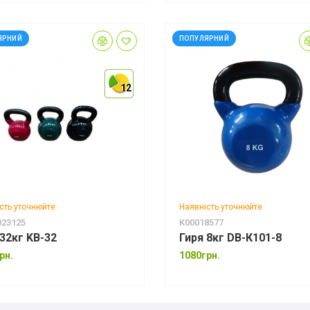
ЯРНИЙ
ПОПУЛЯРНИЙ
12
12
12
сть уточнюйте
Наявність уточнюйте
023125
К00018577
 32кг KB-32
Гиря 8кг DB-К101-8
рн.
1080грн.