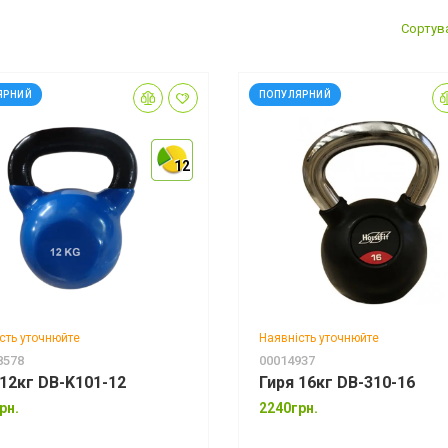
Сортув
ЯРНИЙ
ПОПУЛЯРНИЙ
12
12
12
сть уточнюйте
Наявність уточнюйте
8578
00014937
 12кг DB-K101-12
Гиря 16кг DB-310-16
рн.
2240грн.