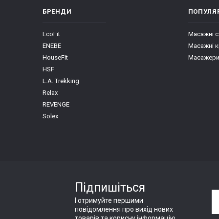
БРЕНДИ
ПОПУЛЯР
EcoFit
Масажні 
ENEBE
Масажні к
HouseFit
Масажери 
HSF
L.A. Trekking
Relax
REVENGE
Solex
Підпишіться
І отримуйте першими
повідомлення про вихід нових
товарів та корисну інформацію