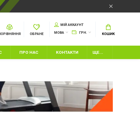
МІЙ АККАУНТ
МОВА
ГРН.
ПОРІВНЯННЯ
ОБРАНЕ
КОШИК
С
ПРО НАС
КОНТАКТИ
ЩЕ...
И
ІНВЕНТАР