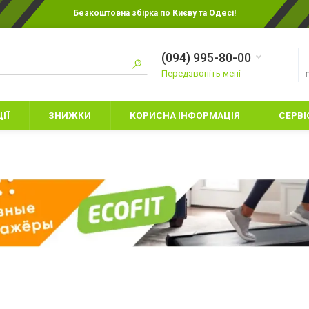
Безкоштовна збірка по Києву та Одесі!
(094) 995-80-00
Передзвоніть мені
ІЇ
ЗНИЖКИ
КОРИСНА ІНФОРМАЦІЯ
СЕРВІ
ИТЯЧІ БОКСЕРСЬКІ
РУКАВИЦІ ДЛЯ КАРАТЕ
УКАВИЦІ
РУКАВИЦІ ДЛЯ ММА
НАМЕТИ
АХИСТ НІГ
СНАРЯДНІ РУКАВИЦІ
СПАЛЬНІ МІШК
АПИ
ШОЛОМИ
ТУРИСТИЧНИЙ 
УКАВИЦІ ДЛЯ БОКСА