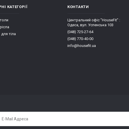
НІ КАТЕГОРІЇ
КОНТАКТИ
столи
Центральний офіс "HouseFit" :
Одеса, вул. Успенська 103
рісла
(048) 725-27-64
для тіла
(048) 770-40-00
info@housefit.ua