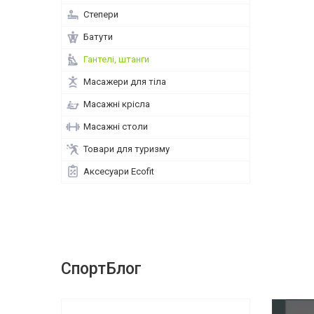
Степери
Батути
Гантелі, штанги
Масажери для тіла
Масажні крісла
Масажні столи
Товари для туризму
Аксесуари Ecofit
СпортБлог