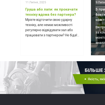
11 Липня, 2025
9 Липн
Груша або лапи: як прокачати
5 пр
техніку вдома без партнера?
бокс
навіт
Мрієте відточити свою ударну
техніку, але немає можливості
Ви пр
регулярно відвідувати зал або
за ко
працювати з партнером? Не біда!...
моніт
аналіт