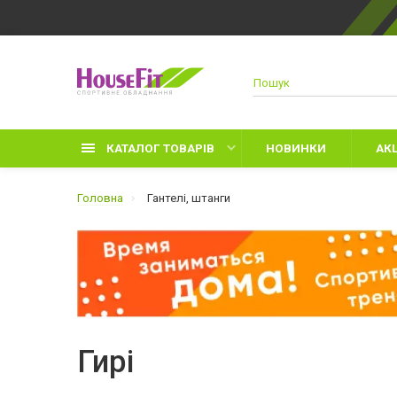
КАТАЛОГ ТОВАРІВ
НОВИНКИ
АКЦ
Головна
Гантелі, штанги
Д
Р
З
Гирі
Л
Р