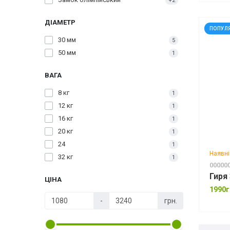
+2
ДІАМЕТР
ПОПУЛ
30 мм
5
50 мм
1
ВАГА
8 кг
1
12 кг
1
16 кг
1
20 кг
1
24
1
Наявні
32 кг
1
00000
Гиря
ЦІНА
1990г
-
грн.