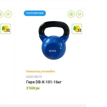
ПОПУЛЯРНИЙ
12
12
12
12
12
12
Наявність уточнюйте
К00018579
Гиря DB-K-101-16кг
2160грн.