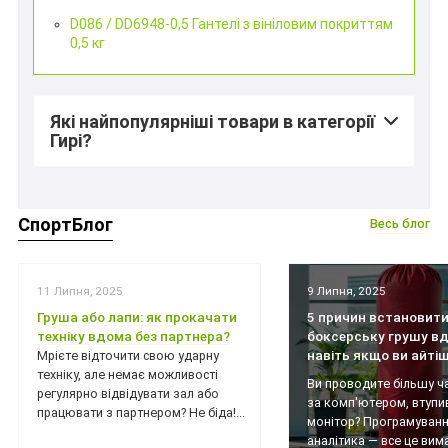
D086 / DD6948-0,5 Гантелі з вініловим покриттям
0,5 кг
Які найпопулярніші товари в категорії
Гирі?
СпортБлог
Весь блог
11 Липня, 2025
9 Липня, 2025
Груша або лапи: як прокачати
5 причин встановит
техніку вдома без партнера?
боксерську грушу вд
навіть якщо ви айті
Мрієте відточити свою ударну
техніку, але немає можливості
Ви проводите більшу ч
регулярно відвідувати зал або
за комп'ютером, втупи
працювати з партнером? Не біда!...
монітор? Програмуванн
аналітика — все це вимаг