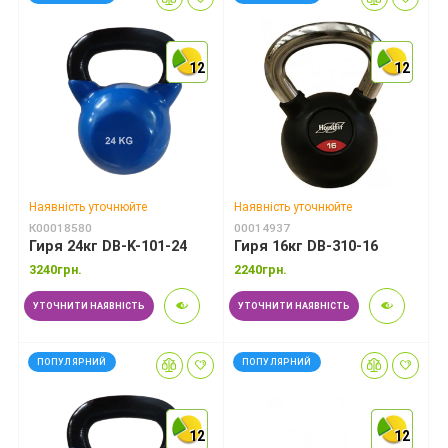
12
12
12
12
12
12
Наявність уточнюйте
Наявність уточнюйте
К00018580
00014937
Гиря 24кг DB-K-101-24
Гиря 16кг DB-310-16
3240грн.
2240грн.
УТОЧНИТИ НАЯВНІСТЬ
УТОЧНИТИ НАЯВНІСТЬ
ПОПУЛЯРНИЙ
ПОПУЛЯРНИЙ
12
12
12
12
12
12