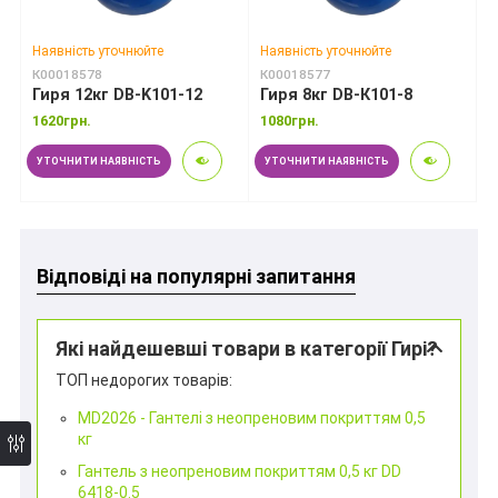
Наявність уточнюйте
Наявність уточнюйте
К00018578
К00018577
Гиря 12кг DB-K101-12
Гиря 8кг DB-К101-8
1620грн.
1080грн.
УТОЧНИТИ НАЯВНІСТЬ
УТОЧНИТИ НАЯВНІСТЬ
*
Відповіді на популярні запитання
Які найдешевші товари в категорії Гирі?
*
ТОП недорогих товарів:
MD2026 - Гантелі з неопреновим покриттям 0,5
кг
Гантель з неопреновим покриттям 0,5 кг DD
6418-0.5