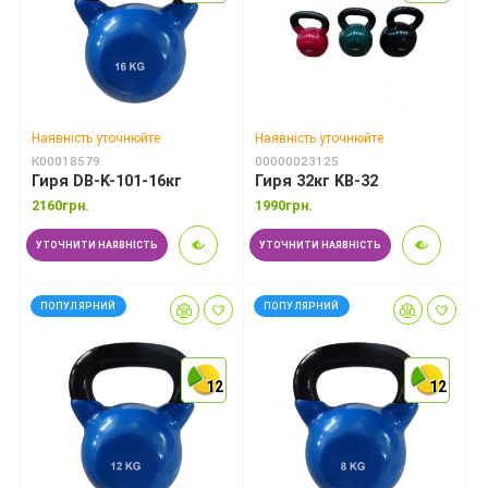
Наявність уточнюйте
Наявність уточнюйте
К00018579
00000023125
Гиря DB-K-101-16кг
Гиря 32кг KB-32
2160грн.
1990грн.
УТОЧНИТИ НАЯВНІСТЬ
УТОЧНИТИ НАЯВНІСТЬ
ПОПУЛЯРНИЙ
ПОПУЛЯРНИЙ
12
12
12
12
12
12