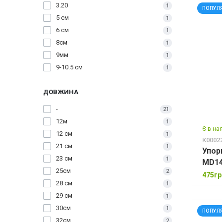
3.20
1
ПОПУЛ
5 см
1
6 см
1
8см
1
9мм
1
9-10.5 см
1
11мм
1
ДОВЖИНА
12 см
1
12-13 см
1
-
21
12.5 см
1
12м
1
13-15 см
Є в на
1
12 см
1
К0002
14 см
1
21 см
1
Упор
14-16 см
1
23 см
1
15см
4
25см
2
475гр
17 см
1
28 см
1
40см
1
29 см
1
50мм
4
30см
1
ПОПУЛ
60см
1
32см
2