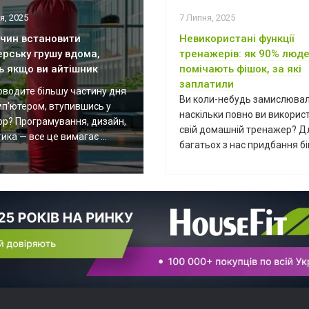
я, 2025
7 Липня, 2025
ичин встановити
Невикористані функції
ерську грушу вдома,
тренажерів: як 90% люде
ь якщо ви айтішник
помічають фішок, за які
заплатили
оводите більшу частину дня
Ви коли-небудь замислювал
мп'ютером, втупившись у
наскільки повно ви викорис
ор? Програмування, дизайн,
свій домашній тренажер? Д
ика — все це вимагає ...
багатьох з нас придбання біг