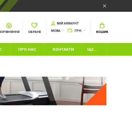
МІЙ АККАУНТ
МОВА
ГРН.
ПОРІВНЯННЯ
ОБРАНЕ
КОШИК
С
ПРО НАС
КОНТАКТИ
ЩЕ...
И
ІНВЕНТАР