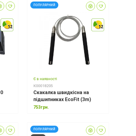
ПОПУЛЯРНИЙ
12
12
12
12
12
12
Є в наявності
К00018205
10
Скакалка швидкісна на
підшипниках EcoFit (3m)
753грн.
ПОПУЛЯРНИЙ