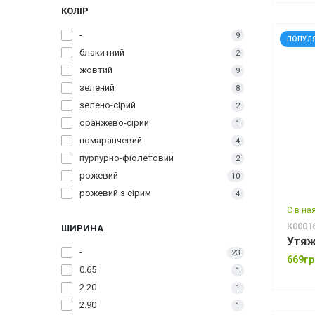
КОЛІР
Пластик, гума
1
пластик, неопрен
4
-
9
ПОПУЛ
поліестер, бавовна
1
блакитний
2
синтетичний каучук
1
жовтий
9
терилен+SBR
1
зелений
8
Тканина, метал
1
зелено-сірий
2
ТРЕ
15
оранжево-сірий
1
помаранчевий
4
пурпурно-фіолетовий
2
рожевий
10
рожевий з сірим
4
синій
Є в на
7
К0001
ШИРИНА
фіолетовий
4
Утяж
червоний
2
-
23
669гр
чорний
8
0.65
1
2.20
1
2.90
1