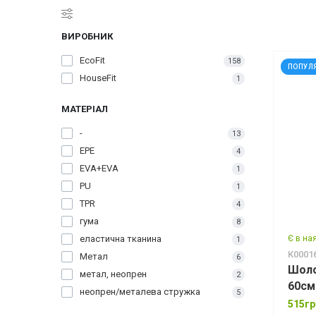
ВИРОБНИК
EcoFit
158
ПОПУЛ
HouseFit
1
МАТЕРІАЛ
-
13
EPE
4
EVA+EVA
1
PU
1
TPR
4
гума
8
еластична тканина
Є в на
1
К0001
Метал
6
Шоло
метал, неопрен
2
60см
неопрен/металева стружка
5
515гр
пісок
3