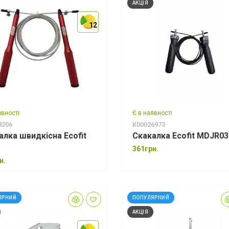
АКЦІЯ
12
12
12
явності
Є в наявності
*
8206
К00026973
алка швидкісна Ecofit
Скакалка Ecofit MDJR03
361грн.
н.
*
ЯРНИЙ
ПОПУЛЯРНИЙ
АКЦІЯ