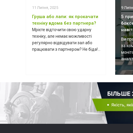
11 Липня, 2025
9 Липн
Груша або лапи: як прокачати
5 пр
техніку вдома без партнера?
бокс
навіт
Мрієте відточити свою ударну
техніку, але немає можливості
Ви пр
регулярно відвідувати зал або
за ко
працювати з партнером? Не біда!...
моніт
аналіт