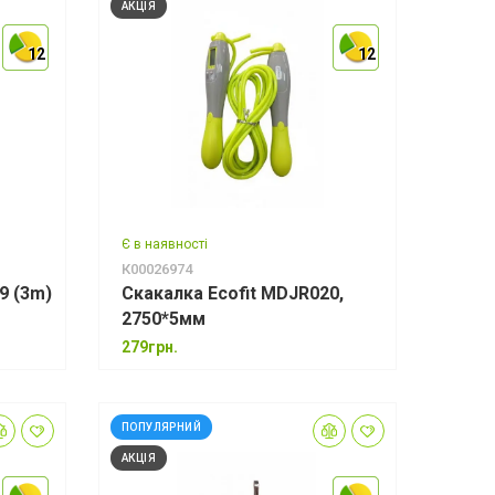
АКЦІЯ
12
12
12
12
12
12
Є в наявності
К00026974
9 (3m)
Скакалка Ecofit MDJR020,
2750*5мм
279грн.
ПОПУЛЯРНИЙ
АКЦІЯ