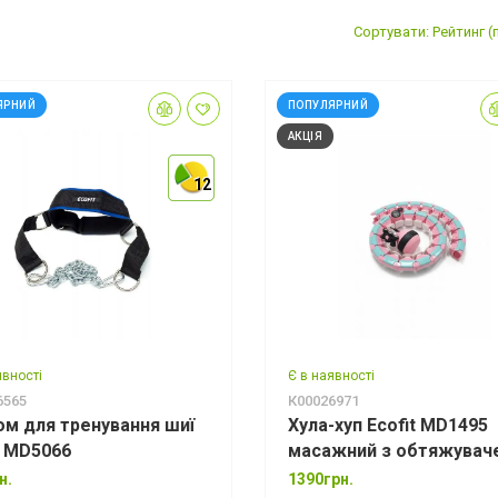
Сортувати: Рейтинг 
ЯРНИЙ
ПОПУЛЯРНИЙ
АКЦІЯ
12
12
12
явності
Є в наявності
6565
К00026971
м для тренування шиї
Хула-хуп Ecofit MD1495
 MD5066
масажний з обтяжувач
Рожевий+зелений
н.
1390грн.