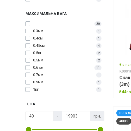
61 см
13
35см
1
68см
1
МАКСИМАЛЬНА ВАГА
37см
1
150 мм
6
45см
1
-
30
610мм
2
55 см
1
0.3мм
1
90 см
2
0.4см
1
109.1см
1
0.45см
4
173см
3
0.5кг
2
180см
1
0.5мм
2
183
Є в на
10
0.6 см
11
К0001
183см
1
0.7мм
1
Скак
610мм
4
0.9мм
1
(3m)
1200мм
8
1кг
1
544гр
1730мм
2
1.1 мм
1
2080
4
ЦІНА
1.3мм
1
1.5кг
3
ПОПУЛ
-
грн.
2кг
2
АКЦІЯ
6 мм
3