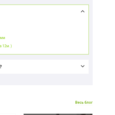
)
0мм
 12м. )
?
Весь блог