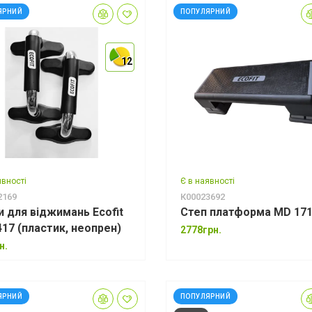
ЯРНИЙ
ПОПУЛЯРНИЙ
12
12
12
явності
Є в наявності
2169
К00023692
и для віджимань Ecofit
Степ платформа MD 17
MD1417 (пластик, неопрен)
2778грн.
н.
ЯРНИЙ
ПОПУЛЯРНИЙ