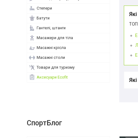
Степери
Які
Батути
ТОП 
Гантелі, штанги
Е
Масажери для тіла
Л
Масажні крісла
Е
Масажні столи
Товари для туризму
Аксесуари Ecofit
Які
СпортБлог