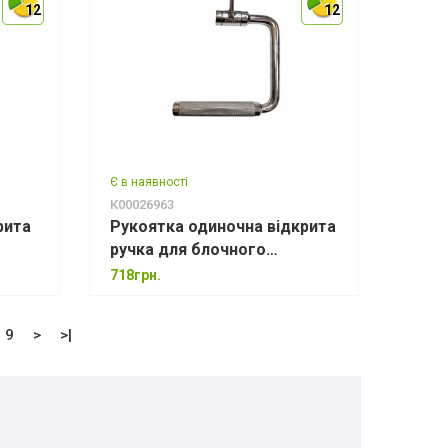
12
12
12
12
12
12
Є в наявності
К00026963
рита
Рукоятка одиночна відкрита
ручка для блочного
10 мм
тренажера MD5011B - 235 мм
718грн.
(Д) × 175 мм (Ш)
9
>
>|