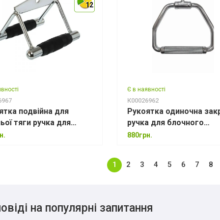
12
12
12
явності
Є в наявності
6967
К00026962
ятка подвійна для
Рукоятка одиночна зак
ьої тяги ручка для
ручка для блочного
ного тренажера MD5053
тренажера MD5011A - 2
н.
880грн.
(Д) × 205 мм (Ш)
1
2
3
4
5
6
7
8
овіді на популярні запитання