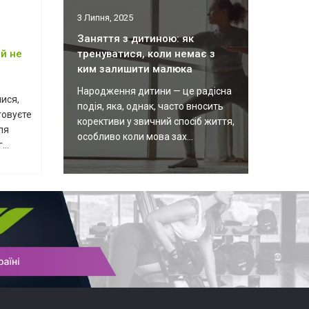
3 Липня, 2025
Заняття з дитиною: як
й не
тренуватися, коли немає з
ким залишити малюка
Народження дитини — це радісна
ися,
подія, яка, однак, часто вносить
товуєте
корективи у звичний спосіб життя,
ля
особливо коли мова зах...
...