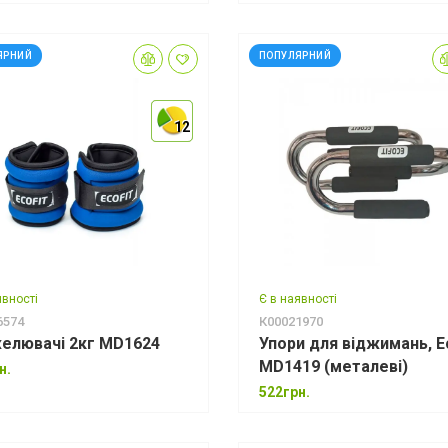
ЯРНИЙ
ПОПУЛЯРНИЙ
12
12
12
явності
Є в наявності
6574
К00021970
елювачі 2кг MD1624
Упори для віджимань, Ec
MD1419 (металеві)
н.
522грн.