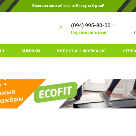
Безкоштовна збірка по Києву та Одесі!
(094) 995-80-00
Передзвоніть мені
ІЇ
ЗНИЖКИ
КОРИСНА ІНФОРМАЦІЯ
СЕРВІ
ИТЯЧІ БОКСЕРСЬКІ
РУКАВИЦІ ДЛЯ КАРАТЕ
УКАВИЦІ
РУКАВИЦІ ДЛЯ ММА
НАМЕТИ
АХИСТ НІГ
СНАРЯДНІ РУКАВИЦІ
СПАЛЬНІ МІШК
АПИ
ШОЛОМИ
ТУРИСТИЧНИЙ 
УКАВИЦІ ДЛЯ БОКСА