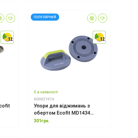
ПОПУЛЯРНИЙ
12
12
12
12
12
12
Є в наявності
К00021974
ofit
Упори для віджимань з
обертом Ecofit MD1434
PP+ABS
301грн.