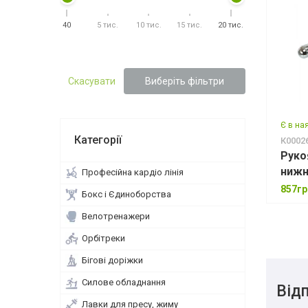
7мм
1
8см
1
40
5 тис.
10 тис.
15 тис.
20 тис.
90 кг
2
100
1
100 кг
2
Скасувати
Виберіть фільтри
250кг
1
Є в на
Категорії
К0002
Руко
нижн
Професійна кардіо лінія
блоч
857гр
Бокс і Єдиноборства
Велотренажери
Орбітреки
Бігові доріжки
Силове обладнання
Відп
Лавки для пресу, жиму