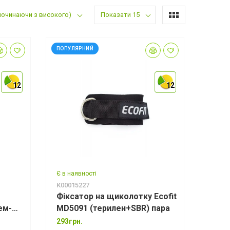
(починаючи з високого)
Показати 15
ПОПУЛЯРНИЙ
12
12
12
12
12
12
Є в наявності
К00015227
Фіксатор на щиколотку Ecofit
ем-
MD5091 (терилен+SBR) пара
293грн.