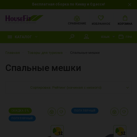
Бесплатная сборка по Киеву и Одессе!
СРАВНЕНИЕ
ИЗБРАННОЕ
КОРЗИНА
КАТАЛОГ
ЯЗЫК
ГРН.
Главная
Товары для туризма
Спальные мешки
Спальные мешки
Сортировка: Рейтинг (начиная с низкого)
СКИДКА 0 %
ПОПУЛЯРНЫЙ
ПОПУЛЯРНЫЙ
12
12
12
12
12
12