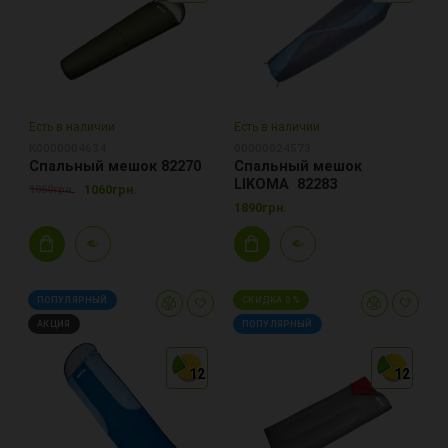
Есть в наличии
Есть в наличии
К0000004634
00000024573
Спальный мешок 82270
Спальный мешок
LIKOMA 82283
1060грн.
1060грн.
1890грн.
ПОПУЛЯРНЫЙ
СКИДКА 0 %
АКЦИЯ
ПОПУЛЯРНЫЙ
12
12
12
12
12
12