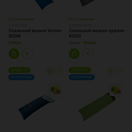
Есть в наличии
Есть в наличии
К00019483
К0000004633
Спальный мешок Vormsi
Спальный мешок-одеяло
82268
82253
570грн.
850грн.
850грн.
СКИДКА 0 %
СКИДКА 0 %
ПОПУЛЯРНЫЙ
ПОПУЛЯРНЫЙ
12
12
12
12
12
12