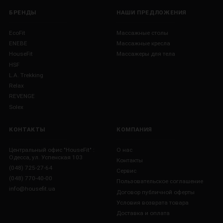
БРЕНДЫ
НАШИ ПРЕДЛОЖЕНИЯ
EcoFit
Массажные столы
ENEBE
Массажные кресла
HouseFit
Массажеры для тела
HSF
L.A. Trekking
Relax
REVENGE
Solex
КОНТАКТЫ
КОМПАНИЯ
Центральный офис "HouseFit" :
О нас
Одесса, ул. Успенская 103
Контакты
(048) 725-27-64
Сервис
(048) 770-40-00
Пользовательское соглашение
info@housefit.ua
Договор публичной оферты
Условия возврата товара
Доставка и оплата