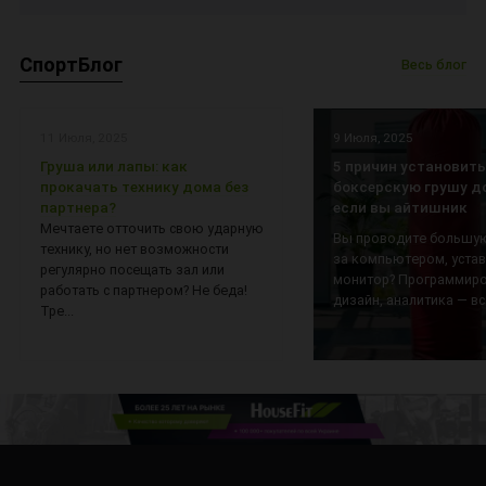
СпортБлог
Весь блог
11 Июля, 2025
9 Июля, 2025
Груша или лапы: как
5 причин установить
прокачать технику дома без
боксерскую грушу д
партнера?
если вы айтишник
Мечтаете отточить свою ударную
Вы проводите большую
технику, но нет возможности
за компьютером, уста
регулярно посещать зал или
монитор? Программиро
работать с партнером? Не беда!
дизайн, аналитика — все
Тре...