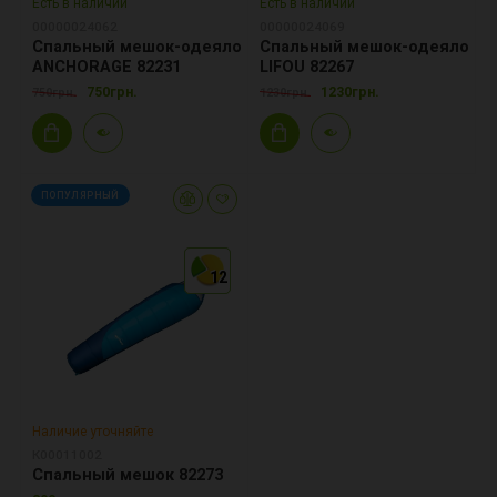
Есть в наличии
Есть в наличии
00000024062
00000024069
Спальный мешок-одеяло
Спальный мешок-одеяло
ANCHORAGE 82231
LIFOU 82267
750грн.
1230грн.
750грн.
1230грн.
ПОПУЛЯРНЫЙ
12
12
12
Наличие уточняйте
К00011002
Спальный мешок 82273