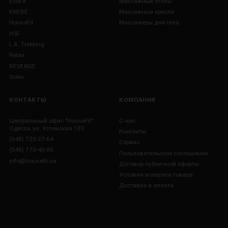
EcoFit
Массажные столы
ENEBE
Массажные кресла
HouseFit
Массажеры для тела
HSF
L.A. Trekking
Relax
REVENGE
Solex
КОНТАКТЫ
КОМПАНИЯ
Центральный офис "HouseFit" :
О нас
Одесса, ул. Успенская 103
Контакты
(048) 725-27-64
Сервис
(048) 770-40-00
Пользовательское соглашение
info@housefit.ua
Договор публичной оферты
Условия возврата товара
Доставка и оплата