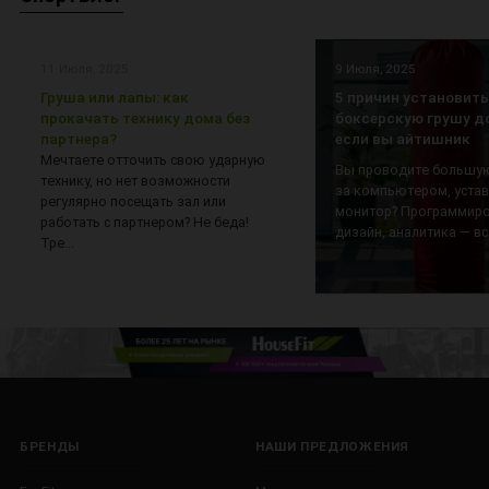
11 Июля, 2025
9 Июля, 2025
Груша или лапы: как
5 причин установить
прокачать технику дома без
боксерскую грушу д
партнера?
если вы айтишник
Мечтаете отточить свою ударную
Вы проводите большую
технику, но нет возможности
за компьютером, уста
регулярно посещать зал или
монитор? Программиро
работать с партнером? Не беда!
дизайн, аналитика — все
Тре...
БРЕНДЫ
НАШИ ПРЕДЛОЖЕНИЯ