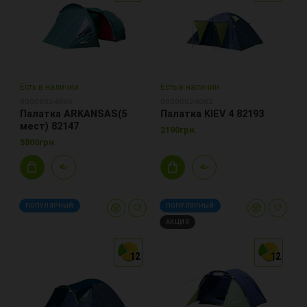
Есть в наличии
Есть в наличии
00000024006
00000024082
Палатка ARKANSAS(5
Палатка KIEV 4 82193
мест) 82147
2190грн.
5800грн.
ПОПУЛЯРНЫЙ
ПОПУЛЯРНЫЙ
АКЦИЯ
12
12
12
12
12
12