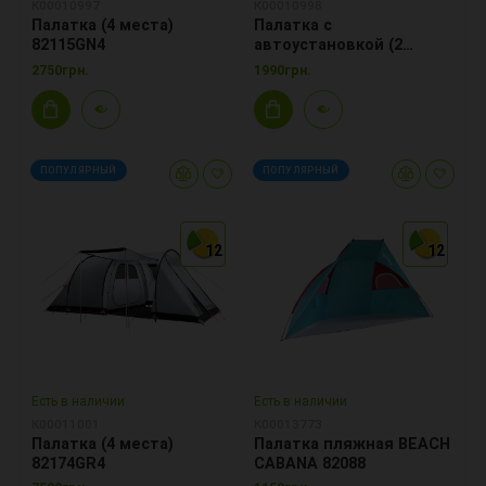
К00010997
К00010998
Палатка (4 места)
Палатка с
82115GN4
автоустановкой (2
места) 82134BL2
2750грн.
1990грн.
ПОПУЛЯРНЫЙ
ПОПУЛЯРНЫЙ
12
12
12
12
12
12
Есть в наличии
Есть в наличии
К00011001
К00013773
Палатка (4 места)
Палатка пляжная BEACH
82174GR4
CABANA 82088