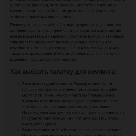
с собой как рюкзаки, поскольку они достаточно легкие. Их
можно перевозить на большие расстояния на велосипеде,
лодке или даже на спине человека.
Планируете ли вы семейный отдых на природе или являетесь
заядлым туристом, который часто выбирается в походы, вы
всегда нуждаетесь в надежной палатке под рукой. Различные
типы палаток включают палатки-рюкзаки, палатки для
семейного кемпинга, рассчитанные на 4-6 мест. Существуют
также самораскладные и быстросборные палатки, которые
идеально подходят для 2-3 человек.
Как выбрать палатку для кемпинга:
Размер походной палатки:
Размер кемпинговой
палатки описывается количеством людей, которые
могут спать в ней, или количеством спальных мест.
Когда вы находитесь на природе и разбиваете лагерь,
она нужна вам не только для сна, но и для жизни.
Поэтому, если вам нужно место для двух спальных мест,
покупайте трехместную кемпинговую палатку, чтобы
иметь запас места.
Высота палатки:
Чем больше палатка, тем она выше.
Поэтому, если вы хотите, чтобы палатка была легкой и