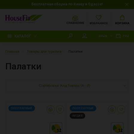
Бесплатная сборка по Киеву и Одессе!
СРАВНЕНИЕ
ИЗБРАННОЕ
КОРЗИНА
КАТАЛОГ
ЯЗЫК
ГРН.
Главная
Товары для туризма
Палатки
Палатки
Сортировка: Код Товара (А - Я)
ПОПУЛЯРНЫЙ
ПОПУЛЯРНЫЙ
АКЦИЯ
12
12
12
12
12
12