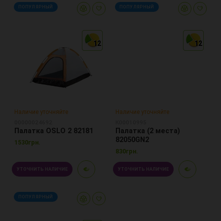
ПОПУЛЯРНЫЙ
ПОПУЛЯРНЫЙ
12
12
12
12
12
12
Наличие уточняйте
Наличие уточняйте
00000024692
К00010995
Палатка OSLO 2 82181
Палатка (2 места)
82050GN2
1530грн.
830грн.
УТОЧНИТЬ НАЛИЧИЕ
УТОЧНИТЬ НАЛИЧИЕ
ПОПУЛЯРНЫЙ