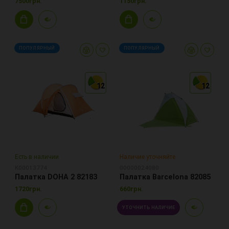
7500грн.
1150грн.
ПОПУЛЯРНЫЙ
ПОПУЛЯРНЫЙ
12
12
12
12
12
12
Есть в наличии
Наличие уточняйте
К00013774
00000024080
Палатка DOHA 2 82183
Палатка Barcelona 82085
1720грн.
660грн.
УТОЧНИТЬ НАЛИЧИЕ