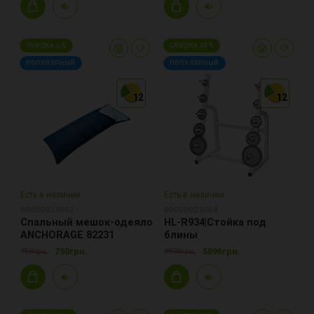
СКИДКА 0 %
СКИДКА 33 %
ПОПУЛЯРНЫЙ
ПОПУЛЯРНЫЙ
12
12
12
12
12
12
Есть в наличии
Есть в наличии
00000024062
00000023068
Спальный мешок-одеяло
HL-R934|Стойка под
ANCHORAGE 82231
блины
750грн.
5896грн.
750грн.
8800грн.