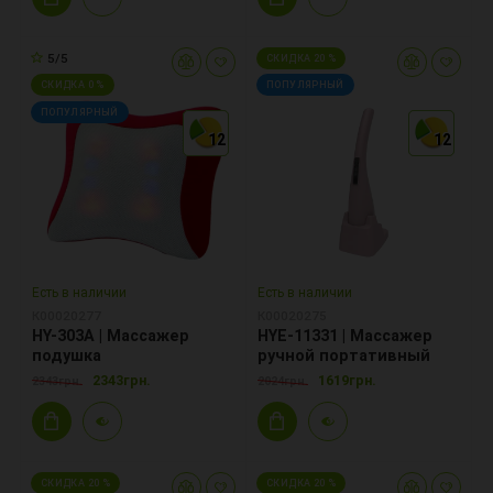
5/5
СКИДКА 20 %
СКИДКА 0 %
ПОПУЛЯРНЫЙ
ПОПУЛЯРНЫЙ
12
12
12
12
12
12
Есть в наличии
Есть в наличии
К00020277
К00020275
HY-303A | Массажер
HYE-11331 | Массажер
подушка
ручной портативный
2343грн.
1619грн.
2343грн.
2024грн.
СКИДКА 20 %
СКИДКА 20 %