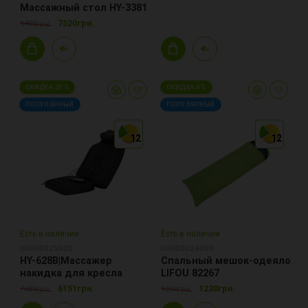
Массажный стол HY-3381
7520грн.
9400грн.
СКИДКА 20 %
СКИДКА 0 %
ПОПУЛЯРНЫЙ
ПОПУЛЯРНЫЙ
12
12
12
12
12
12
Есть в наличии
Есть в наличии
00000025020
00000024069
HY-628B|Массажер
Спальный мешок-одеяло
накидка для кресла
LIFOU 82267
6151грн.
1230грн.
7689грн.
1230грн.