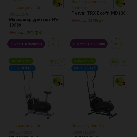
Наличие уточняйте
12
12
12
12
12
12
Наличие уточняйте
К00019161
Петли TRX Ecofit MD1361
К00020278
Массажер для ног HY-
1139грн.
1139грн.
10939
7975грн.
7975грн.
УТОЧНИТЬ НАЛИЧИЕ
УТОЧНИТЬ НАЛИЧИЕ
СКИДКА 10 %
СКИДКА 10 %
ПОПУЛЯРНЫЙ
ПОПУЛЯРНЫЙ
12
12
12
12
12
12
Наличие уточняйте
Наличие уточняйте
00000012038
00000012003