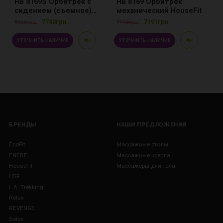
HB 8169S Орбитрек с
HB 8169 Орбитрек
сидением (съемное)
механический HouseFit
HouseFit
7740грн.
7191грн.
8600грн.
7990грн.
УТОЧНИТЬ НАЛИЧИЕ
УТОЧНИТЬ НАЛИЧИЕ
БРЕНДЫ
НАШИ ПРЕДЛОЖЕНИЯ
EcoFit
Массажные столы
ENEBE
Массажные кресла
HouseFit
Массажеры для тела
HSF
L.A. Trekking
Relax
REVENGE
Solex