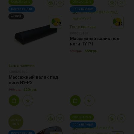
СКИДКА 20 %
СКИДКА 20 %
ПОПУЛЯРНЫЙ
ПОПУЛЯРНЫЙ
АКЦИЯ
12
12
12
12
12
12
Есть в наличии
K00025101
Массажный валик под
ноги HY-P1
559грн.
699грн.
Есть в наличии
K00025102
Массажный валик под
ноги HY-P2
420грн.
525грн.
СКИДКА 20 %
Скидка
20 %
ПОПУЛЯРНЫЙ
ПОПУЛЯРНЫЙ