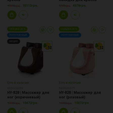
35112грн.
4576грн.
43890грн.
5720грн.
СКИДКА 20 %
СКИДКА 20 %
ПОПУЛЯРНЫЙ
ПОПУЛЯРНЫЙ
АКЦИЯ
12
12
12
12
12
12
Есть в наличии
Есть в наличии
К00020280
К00020279
HY-828 | Массажер для
HY-828 | Массажер для
ног (коричневый)
ног (розовый)
10472грн.
10472грн.
13090грн.
13090грн.