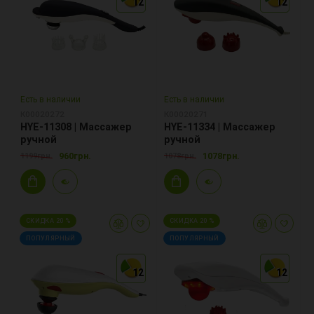
12
12
12
12
12
12
Есть в наличии
Есть в наличии
К00020272
К00020271
HYE-11308 | Массажер
HYE-11334 | Массажер
ручной
ручной
960грн.
1078грн.
1199грн.
1078грн.
СКИДКА 20 %
СКИДКА 20 %
ПОПУЛЯРНЫЙ
ПОПУЛЯРНЫЙ
12
12
12
12
12
12