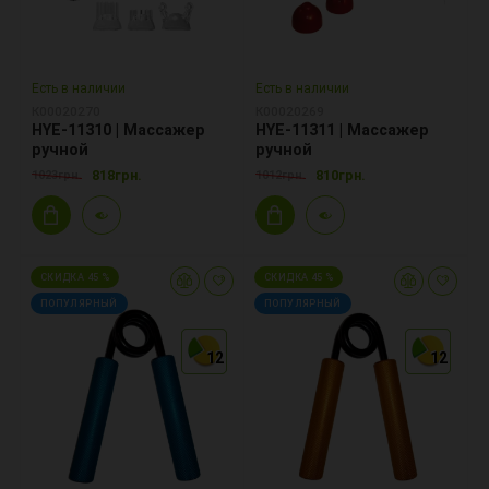
Есть в наличии
Есть в наличии
К00020270
К00020269
HYE-11310 | Массажер
HYE-11311 | Массажер
ручной
ручной
818грн.
810грн.
1023грн.
1012грн.
СКИДКА 45 %
СКИДКА 45 %
ПОПУЛЯРНЫЙ
ПОПУЛЯРНЫЙ
12
12
12
12
12
12