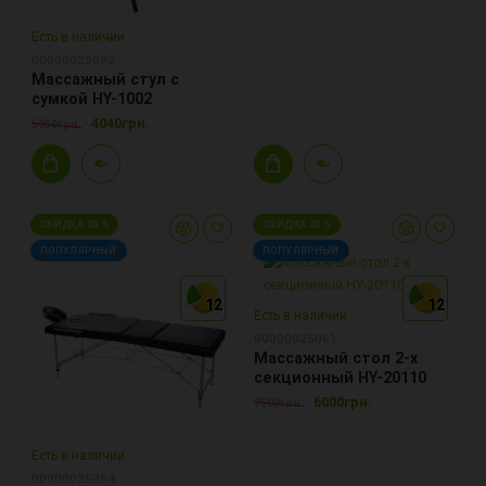
Есть в наличии
00000025092
Массажный стул с
сумкой HY-1002
4040грн.
5050грн.
СКИДКА 20 %
СКИДКА 20 %
ПОПУЛЯРНЫЙ
ПОПУЛЯРНЫЙ
12
12
12
12
12
12
Есть в наличии
00000025061
Массажный стол 2-х
секционный HY-20110
6000грн.
7500грн.
Есть в наличии
00000025064