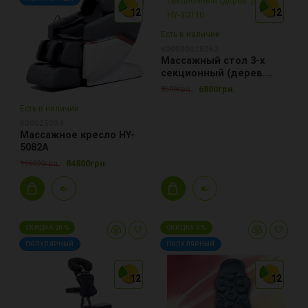
12
12
12
12
12
12
Есть в наличии
K00000025062
Массажный стол 3-х
секционный (дерев.
рама) HY-30110
6800грн.
8500грн.
Есть в наличии
K00025034
Массажное кресло HY-
5082A
84800грн.
106000грн.
СКИДКА 20 %
СКИДКА 0 %
ПОПУЛЯРНЫЙ
ПОПУЛЯРНЫЙ
12
12
12
12
12
12