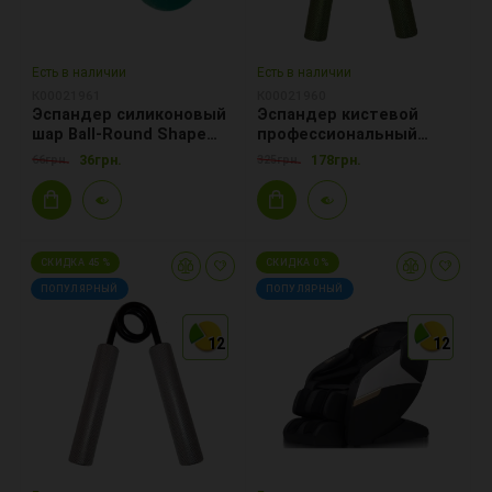
Есть в наличии
Есть в наличии
К00021961
К00021960
Эспандер силиконовый
Эспандер кистевой
шар Ball-Round Shape
профессиональный
MD1110 d 5cm
Ecofit MD1140 нагрузка
36грн.
178грн.
66грн.
325грн.
112кг-250LB, металл
СКИДКА 45 %
СКИДКА 0 %
ПОПУЛЯРНЫЙ
ПОПУЛЯРНЫЙ
12
12
12
12
12
12