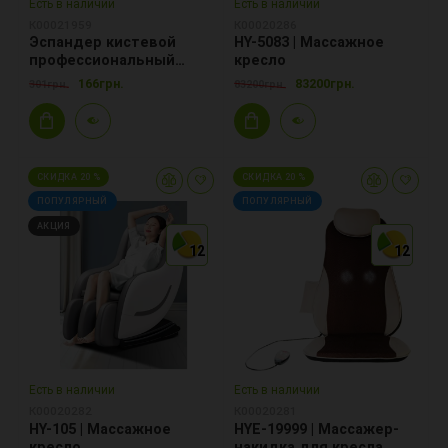
Есть в наличии
Есть в наличии
К00021959
К00020286
Эспандер кистевой
HY-5083 | Массажное
профессиональный
кресло
Ecofit MD1140 нагрузка
166грн.
83200грн.
301грн.
83200грн.
45кг-100LB, металл
СКИДКА 20 %
СКИДКА 20 %
ПОПУЛЯРНЫЙ
ПОПУЛЯРНЫЙ
АКЦИЯ
12
12
12
12
12
12
Есть в наличии
Есть в наличии
К00020282
К00020281
HY-105 | Массажное
HYE-19999 | Массажер-
кресло
накидка для кресла