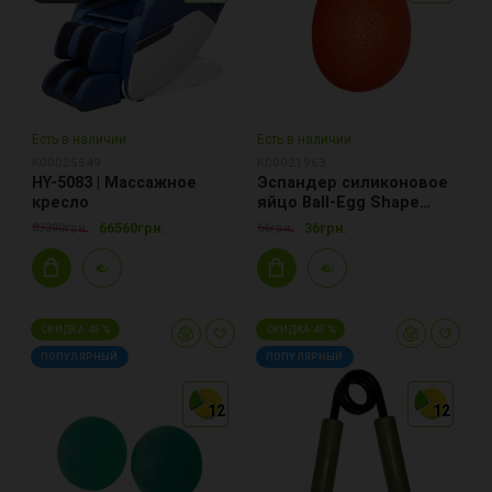
Есть в наличии
Есть в наличии
К00025549
К00021963
HY-5083 | Массажное
Эспандер силиконовое
кресло
яйцо Ball-Egg Shape
MD1111 d 4-6cm
66560грн.
36грн.
83200грн.
66грн.
СКИДКА 45 %
СКИДКА 45 %
ПОПУЛЯРНЫЙ
ПОПУЛЯРНЫЙ
12
12
12
12
12
12