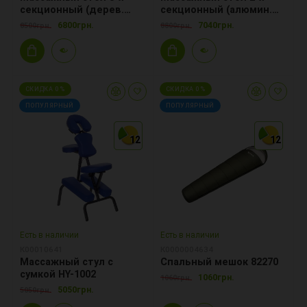
секционный (дерев.
секционный (алюмин.
рама) HY-30110
рама) белый HY-2010-1.3
6800грн.
7040грн.
8500грн.
8800грн.
СКИДКА 0 %
СКИДКА 0 %
ПОПУЛЯРНЫЙ
ПОПУЛЯРНЫЙ
12
12
12
12
12
12
Есть в наличии
Есть в наличии
К00010641
К0000004634
Массажный стул с
Спальный мешок 82270
сумкой HY-1002
1060грн.
1060грн.
5050грн.
5050грн.