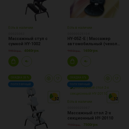
Есть в наличии
Есть в наличии
00025083
00000025104
Массажный стул с
HY-05Z-E | Массажер
сумкой HY-1002
автомобильный (чехол
для кресла)
4040грн.
1650грн.
5050грн.
1650грн.
СКИДКА 20 %
СКИДКА 0 %
ПОПУЛЯРНЫЙ
ПОПУЛЯРНЫЙ
12
12
12
12
12
12
Есть в наличии
00000025087
Массажный стол 2-х
секционный HY-20110
7500грн.
7500грн.