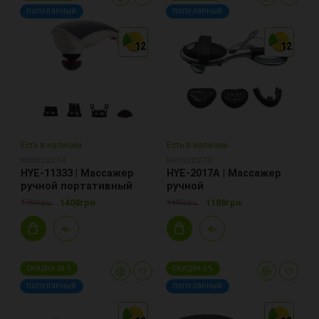
ПОПУЛЯРНЫЙ
ПОПУЛЯРНЫЙ
12
12
12
12
12
12
Есть в наличии
Есть в наличии
К00020274
К00020273
HYE-11333 | Массажер
HYE-2017A | Массажер
ручной портативный
ручной
1408грн.
1188грн.
1760грн.
1485грн.
СКИДКА 20 %
СКИДКА 0 %
ПОПУЛЯРНЫЙ
ПОПУЛЯРНЫЙ