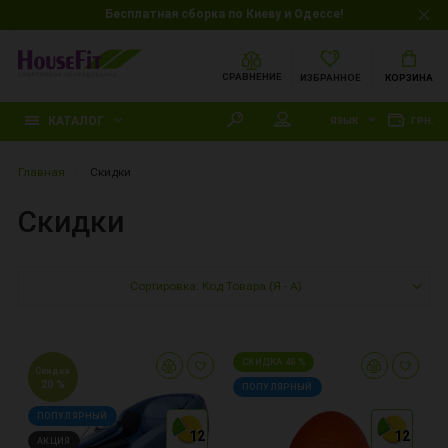
Бесплатная сборка по Киеву и Одессе!
СРАВНЕНИЕ
ИЗБРАННОЕ
КОРЗИНА
КАТАЛОГ
ЯЗЫК
ГРН.
Главная
Скидки
Скидки
Сортировка: Код Товара (Я - А)
СКИДКА 45 %
Скидка
20 %
ПОПУЛЯРНЫЙ
ПОПУЛЯРНЫЙ
12
12
12
12
12
12
АКЦИЯ