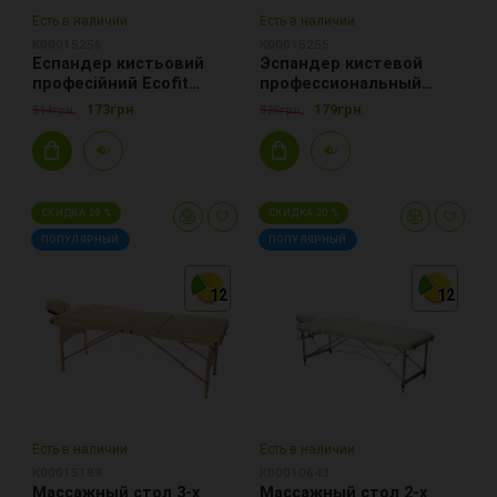
Есть в наличии
Есть в наличии
К00015256
К00015255
Еспандер кистьовий
Эспандер кистевой
професійний Ecofit
профессиональный
MD1140 нагрузка
Ecofit MD1140 нагрузка
173грн.
179грн.
314грн.
326грн.
90кг-200LB, металл
68кг, металл
СКИДКА 20 %
СКИДКА 20 %
ПОПУЛЯРНЫЙ
ПОПУЛЯРНЫЙ
12
12
12
12
12
12
Есть в наличии
Есть в наличии
К00015189
К00010643
Массажный стол 3-х
Массажный стол 2-х