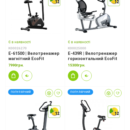
12
12
12
12
12
12
Є в наявності
Є в наявності
К00026270
К00025000
E-61500 | Велотренажер
E-439R | Велотренажер
магнітний EcoFit
горизонтальний EcoFit
7990грн.
15300грн.
ПОПУЛЯРНИЙ
ПОПУЛЯРНИЙ
12
12
12
12
12
12