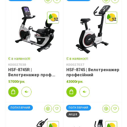
12
12
12
12
12
12
Є в наявності
Є в наявності
К00027038
К00027037
HSF-8745R |
HSF-8745 | Велотренажер
Велотренажер проф.
професійний
горизонтальний
57000грн.
43000грн.
ПОПУЛЯРНИЙ
ПОПУЛЯРНИЙ
АКЦІЯ