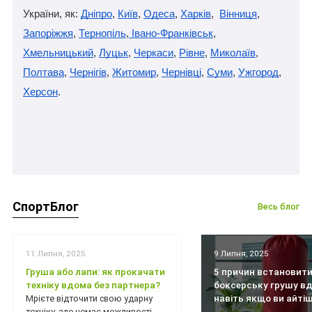
України, як: 
Дніпро
, 
Київ
, 
Одеса
, 
Харків
,  
Вінниця
, 
Запоріжжя
, 
Тернопіль
,
 Івано-Франківськ
, 
Хмельницький
, 
Луцьк
, 
Черкаси
, 
Рівне
, 
Миколаїв
, 
Полтава
, 
Чернігів
, 
Житомир
, 
Чернівці
, 
Суми
, 
Ужгород
, 
Херсон
.
СпортБлог
Весь блог
11 Липня, 2025
9 Липня, 2025
Груша або лапи: як прокачати
5 причин встановит
техніку вдома без партнера?
боксерську грушу вд
навіть якщо ви айті
Мрієте відточити свою ударну
техніку, але немає можливості