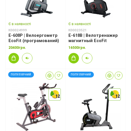
Є в наявності
Є в наявності
К00024999
К00023521
E-608P | Велоергометр
E-618B | Велотренажер
EcoFit (програмований)
магнитный EcoFit
20400грн.
16500грн.
ПОПУЛЯРНИЙ
ПОПУЛЯРНИЙ
12
12
12
12
12
12