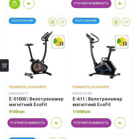
УТОЧНИТИ НАЯВНІСТЬ
*
ПОПУЛЯРНИЙ
ПОПУЛЯРНИЙ
*
12
12
12
12
12
12
Наявність уточнюйте
Наявність уточнюйте
К00026271
К00024186
E-51000 | Велотренажер
E-611 | Велотренажер
магнітний EcoFit
магнітний EcoFit
9100грн.
11400грн.
УТОЧНИТИ НАЯВНІСТЬ
УТОЧНИТИ НАЯВНІСТЬ