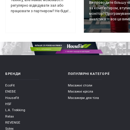
Ви проводите більшу ч
регулярно відвідувати зал або
за комп'ютером, втупи
працювати з партнером? Не біда!...
монітор? Програмуванн
аналітика — все це вимаг
БРЕНДИ
ПОПУЛЯРНІ КАТЕГОРІЇ
EcoFit
Масажні столи
ENEBE
Масажні крісла
HouseFit
Масажери для тіла
HSF
L.A. Trekking
Relax
REVENGE
Solex