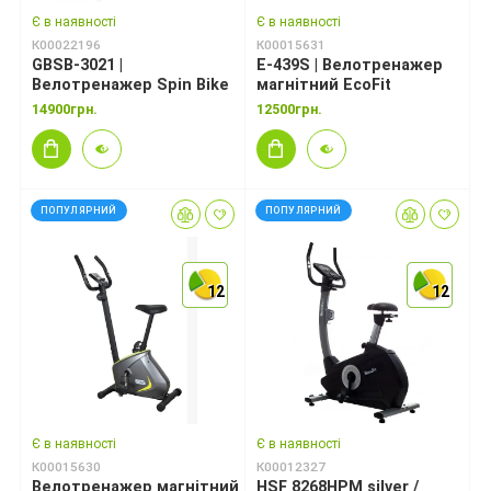
Є в наявності
Є в наявності
К00022196
К00015631
GBSB-3021 |
E-439S | Велотренажер
Велотренажер Spin Bike
магнітний EcoFit
14900грн.
12500грн.
ПОПУЛЯРНИЙ
ПОПУЛЯРНИЙ
12
12
12
12
12
12
Є в наявності
Є в наявності
К00015630
К00012327
Велотренажер магнітний
HSF 8268HPM silver /