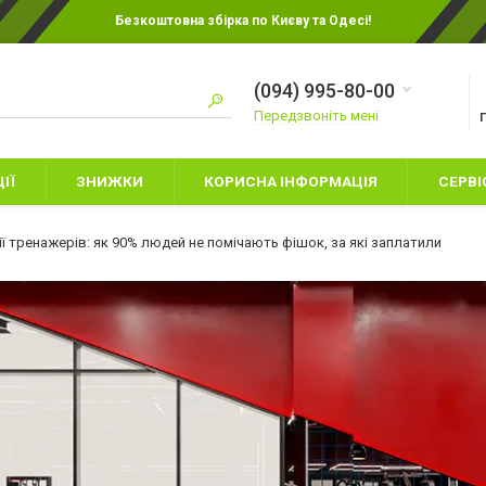
Безкоштовна збірка по Києву та Одесі!
(094) 995-80-00
Передзвоніть мені
ІЇ
ЗНИЖКИ
КОРИСНА ІНФОРМАЦІЯ
СЕРВІ
ї тренажерів: як 90% людей не помічають фішок, за які заплатили
ИТЯЧІ БОКСЕРСЬКІ
РУКАВИЦІ ДЛЯ КАРАТЕ
УКАВИЦІ
РУКАВИЦІ ДЛЯ ММА
НАМЕТИ
АХИСТ НІГ
СНАРЯДНІ РУКАВИЦІ
СПАЛЬНІ МІШК
АПИ
ШОЛОМИ
ТУРИСТИЧНИЙ 
УКАВИЦІ ДЛЯ БОКСА