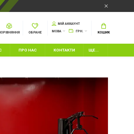
МІЙ АККАУНТ
МОВА
ГРН.
ПОРІВНЯННЯ
ОБРАНЕ
КОШИК
С
ПРО НАС
КОНТАКТИ
ЩЕ...
И
ІНВЕНТАР