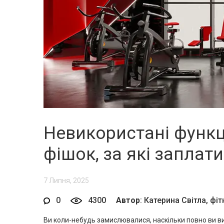
Невикористані функц
фішок, за які заплат
7 Липня, 2025
0
4300
Автор
: Катерина Світла, фі
Ви коли-небудь замислювалися, наскільки повно ви ви