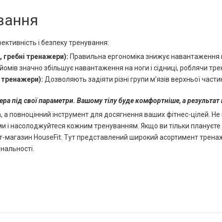
вання
ективність і безпеку тренування:
 гребні тренажери):
Правильна ергономіка знижує навантаження на
ідйомів значно збільшує навантаження на ноги і сідниці, роблячи тр
і тренажери):
Дозволяють задіяти різні групи м'язів верхньої частин
ра під свої параметри. Вашому тілу буде комфортніше, а результат 
 а повноцінний інструмент для досягнення ваших фітнес-цілей. Не
ами і насолоджуйтеся кожним тренуванням. Якщо ви тільки плануєт
ет-магазин HouseFit. Тут представлений широкий асортимент трен
нальності.