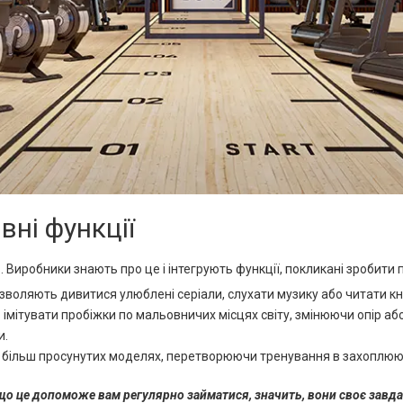
вні функції
 Виробники знають про це і інтегрують функції, покликані зробити 
*
зволяють дивитися улюблені серіали, слухати музику або читати кн
мітувати пробіжки по мальовничих місцях світу, змінюючи опір або
и.
 більш просунутих моделях, перетворюючи тренування в захоплююч
*
кщо це допоможе вам регулярно займатися, значить, вони своє завд