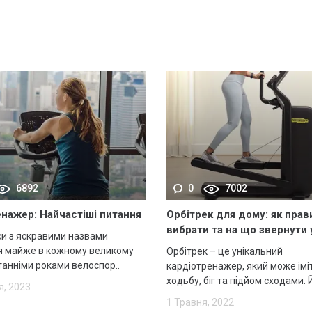
6892
0
7002
нажер: Найчастіші питання
Орбітрек для дому: як пра
вибрати та на що звернути 
си з яскравими назвами
я майже в кожному великому
Орбітрек – це унікальний
останніми роками велоспор..
кардіотренажер, який може імі
ходьбу, біг та підйом сходами. Й
я, 2023
1 Травня, 2022