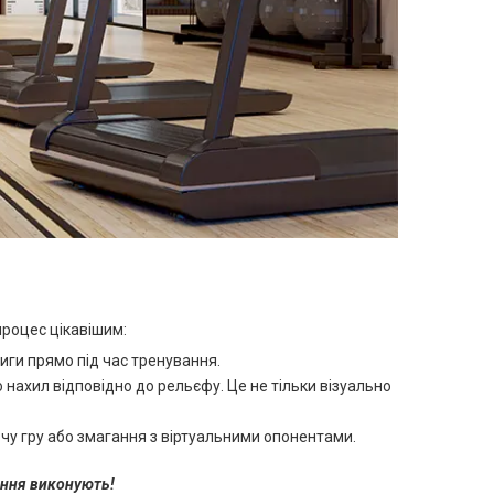
процес цікавішим:
иги прямо під час тренування.
 нахил відповідно до рельєфу. Це не тільки візуально
у гру або змагання з віртуальними опонентами.
ання виконують!