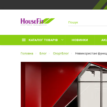
КАТАЛОГ ТОВАРІВ
НОВИНКИ
АКЦ
Головна
Блог
СпортБлог
Невикористані функці
Д
Р
З
Л
Р