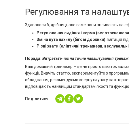
Регулювання та налашту
Здавалося б, дрібниці, але саме вони впливають на еф
Регулювання сидіння і керма (велотренажери,
Зміна кута нахилу (бігові доріжки):
Імітація п
Різні хвати (еліптичні тренажери, веслувальн
Порада:
Витратьте час на точне налаштування тренаже
Ваш домашній тренажер – це не просто шматок заліза,
функції. Вивчіть статтю, експериментуйте з програм
обладнання, рекомендуємо звернути увагу на інтерн
відповідають найвищим стандартам якості та функціо
Поділитися: