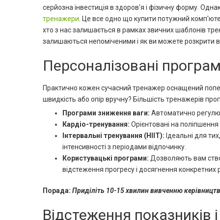
серйозна інвестиція в здоров'я і фізичну форму. Одн
тренажери
. Це все одно що купити потужний комп'ютер
хто з нас залишається в рамках звичних шаблонів тре
залишаються непоміченими і як ви можете розкрити в
Персоналізовані програм
Практично кожен сучасний тренажер оснащений попер
швидкість або опір вручну? Більшість тренажерів про
Програми зниження ваги:
Автоматично регулю
Кардіо-тренування:
Орієнтовані на поліпшення 
Інтервальні тренування (HIIT):
Ідеальні для тих
інтенсивності з періодами відпочинку.
Користувацькі програми:
Дозволяють вам створ
відстеження прогресу і досягнення конкретних 
Порада:
Приділіть 10-15 хвилин вивченню керівництва
Відстеження показників і