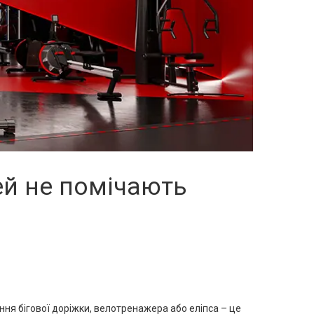
ей не помічають
ня бігової доріжки, велотренажера або еліпса – це