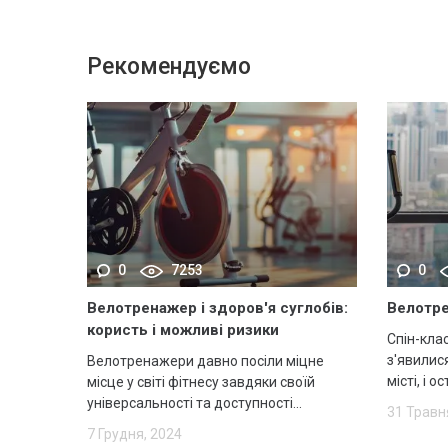
Рекомендуємо
0
7253
0
Велотренажер і здоров'я суглобів:
Велотре
користь і можливі ризики
Спін-кла
з'явилис
Велотренажери давно посіли міцне
місті, і 
місце у світі фітнесу завдяки своїй
універсальності та доступності...
31 Травн
7 Грудня, 2024