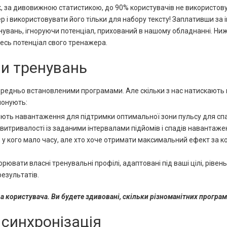
ак, за дивовижною статистикою, до 90% користувачів не використов
 і використовувати його тільки для набору тексту! Заплативши за ін
нувань, ігноруючи потенціал, прихований в нашому обладнанні. Ни
есь потенціал свого тренажера.
и тренувань
едньо встановленими програмами. Але скільки з нас натискають к
понують:
ють навантаження для підтримки оптимальної зони пульсу для сп
витривалості із заданими інтервалами підйомів і спадів навантаже
, у кого мало часу, але хто хоче отримати максимальний ефект за к
ювати власні тренувальні профілі, адаптовані під ваші цілі, рівен
результатів.
 користувача. Ви будете здивовані, скільки різноманітних програм 
 синхронізація