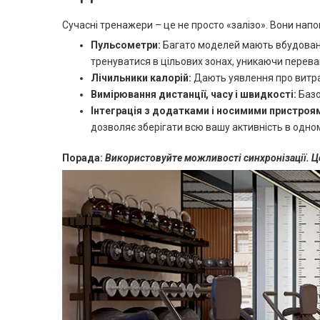
Сучасні тренажери – це не просто «залізо». Вони нап
Пульсометри:
Багато моделей мають вбудовані
тренуватися в цільових зонах, уникаючи перева
Лічильники калорій:
Дають уявлення про витра
Вимірювання дистанції, часу і швидкості:
Базо
Інтеграція з додатками і носимими пристроя
дозволяє зберігати всю вашу активність в одному
Порада:
Використовуйте можливості синхронізації. Це 