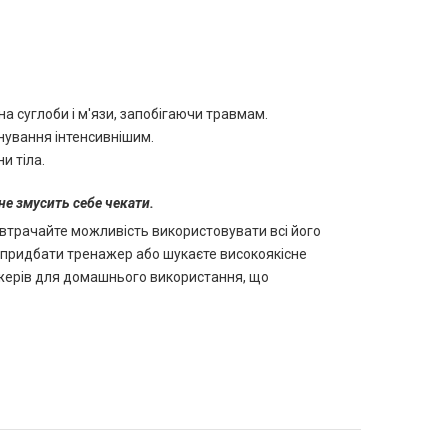
 суглоби і м'язи, запобігаючи травмам.
енування інтенсивнішим.
и тіла.
не змусить себе чекати.
 втрачайте можливість використовувати всі його
е придбати тренажер або шукаєте високоякісне
ажерів для домашнього використання, що