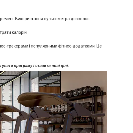
 ремені. Використання пульсометра дозволяє
рати калорій.
нес-трекерами і популярними фітнес-додатками. Це
увати програму і ставити нові цілі.