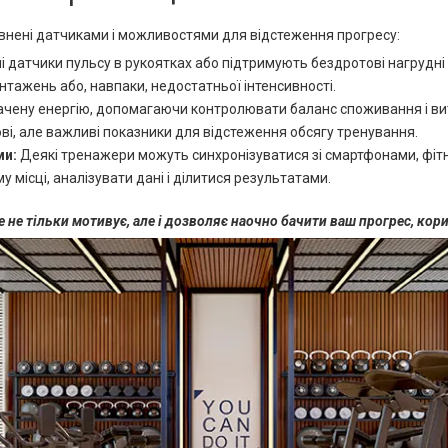
овнені датчиками і можливостями для відстеження прогресу:
 датчики пульсу в рукоятках або підтримують бездротові нагрудні
нтажень або, навпаки, недостатньої інтенсивності.
чену енергію, допомагаючи контролювати баланс споживання і вит
ві, але важливі показники для відстеження обсягу тренування.
ми:
Деякі тренажери можуть синхронізуватися зі смартфонами, фіт
 місці, аналізувати дані і ділитися результатами.
не тільки мотивує, але і дозволяє наочно бачити ваш прогрес, кориг