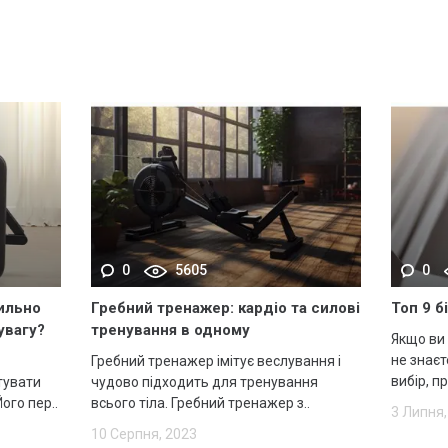
0
5605
0
вильно
Гребний тренажер: кардіо та силові
Топ 9 б
увагу?
тренування в одному
Якщо ви 
не знаєт
Гребний тренажер імітує веслування і
вибір, п
тувати
чудово підходить для тренування
ого пер..
всього тіла. Гребний тренажер з..
3 Липня,
10 Серпня, 2023