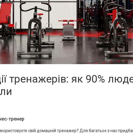
ії тренажерів: як 90% люд
или
тнес-тренер
користовуєте свій домашній тренажер? Для багатьох з нас придбан