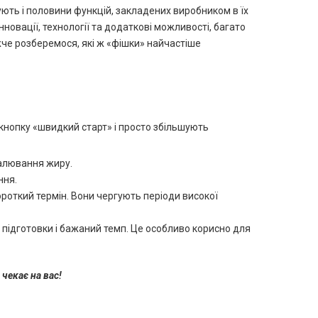
ують і половини функцій, закладених виробником в їх
новації, технології та додаткові можливості, багато
жче розберемося, які ж «фішки» найчастіше
нопку «швидкий старт» і просто збільшують
алювання жиру.
ння.
ороткий термін. Вони чергують періоди високої
ь підготовки і бажаний темп. Це особливо корисно для
чекає на вас!