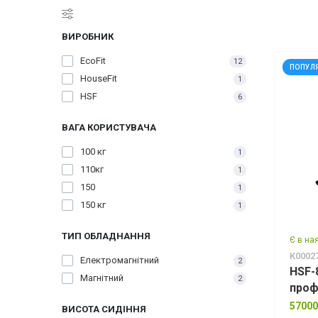
ВИРОБНИК
EcoFit
12
ПОПУЛ
HouseFit
1
HSF
6
ВАГА КОРИСТУВАЧА
100 кг
1
110кг
1
150
1
150 кг
1
ТИП ОБЛАДНАННЯ
Є в на
К0002
Електромагнітний
2
HSF-
Магнітний
2
проф
57000
ВИСОТА СИДІННЯ