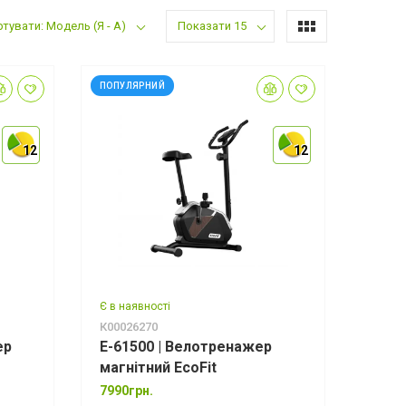
тувати: Модель (Я - А)
Показати 15
ПОПУЛЯРНИЙ
12
12
12
12
12
12
Є в наявності
К00026270
ер
E-61500 | Велотренажер
магнітний EcoFit
7990грн.