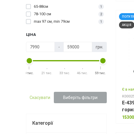
65-88см
1
78-100 см
2
ПОПУЛ
max 97 см, min 79см
1
АКЦІЯ
ЦІНА
-
грн.
8 тис.
21 тис.
33 тис.
46 тис.
59 тис.
Є в на
К0002
Скасувати
Виберіть фільтри
E-43
гори
15300
Категорії