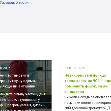
Ужгород
, 
Херсон
.
я, 2025
7 Липня, 2025
ичин встановити
Невикористані функції
ерську грушу вдома,
тренажерів: як 90% люде
ь якщо ви айтішник
помічають фішок, за які
заплатили
оводите більшу частину дня
Ви коли-небудь замислювал
мп'ютером, втупившись у
наскільки повно ви викорис
ор? Програмування, дизайн,
свій домашній тренажер? Д
ика — все це вимагає ...