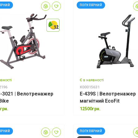
ЯРНИЙ
ПОПУЛЯРНИЙ
12
12
12
явності
Є в наявності
2196
К00015631
-3021 | Велотренажер
E-439S | Велотренажер
Bike
магнітний EcoFit
грн.
12500грн.
ЯРНИЙ
ПОПУЛЯРНИЙ