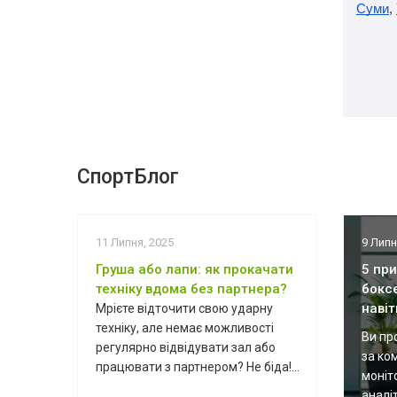
Суми
, 
СпортБлог
11 Липня, 2025
9 Липн
Груша або лапи: як прокачати
5 пр
техніку вдома без партнера?
бокс
навіт
Мрієте відточити свою ударну
техніку, але немає можливості
Ви пр
регулярно відвідувати зал або
за ко
працювати з партнером? Не біда!...
моніт
аналіт