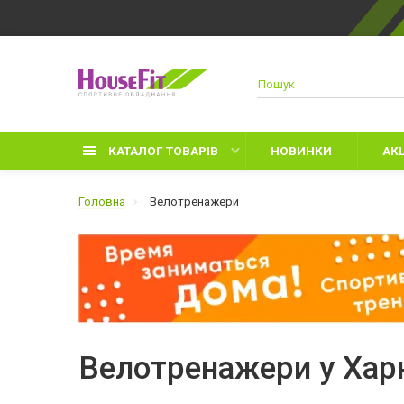
КАТАЛОГ ТОВАРІВ
НОВИНКИ
АКЦ
Головна
Велотренажери
Д
Р
З
Велотренажери у Хар
Л
Р