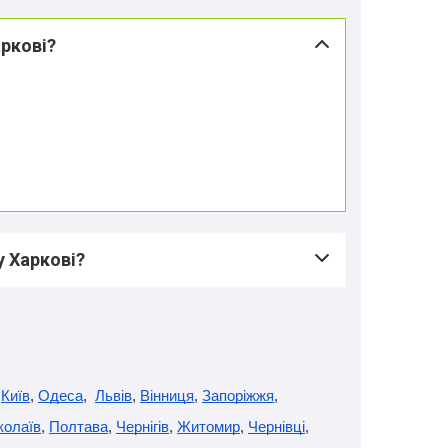
аркові?
у Харкові?
 
Київ
, 
Одеса
,  
Львів
, 
Вінниця
, 
Запоріжжя
, 
колаїв
, 
Полтава
, 
Чернігів
, 
Житомир
, 
Чернівці
, 