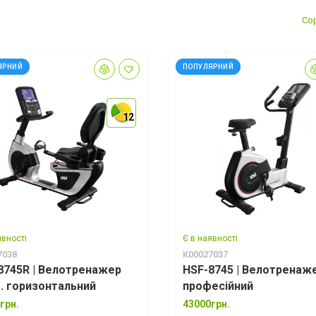
Сор
ЯРНИЙ
ПОПУЛЯРНИЙ
12
12
12
явності
Є в наявності
7038
К00027037
8745R | Велотренажер
HSF-8745 | Велотренаж
. горизонтальний
професійний
грн.
43000грн.