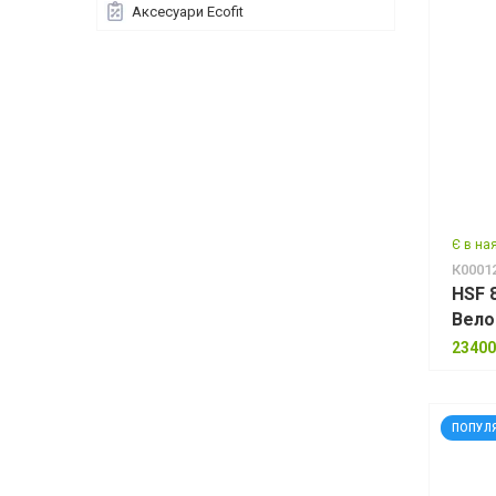
Аксесуари Ecofit
Є в на
К0001
HSF 
Вело
(про
23400
ПОПУЛ