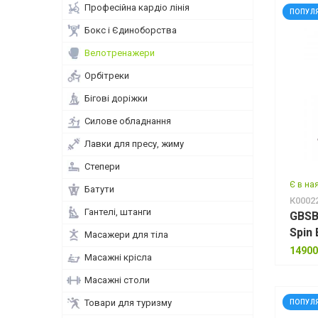
Професійна кардіо лінія
ПОПУЛ
Бокс і Єдиноборства
Велотренажери
Орбітреки
Бігові доріжки
Силове обладнання
Лавки для пресу, жиму
Степери
Є в на
Батути
К0002
Гантелі, штанги
GBSB
Spin 
Масажери для тіла
14900
Масажні крісла
Масажні столи
Товари для туризму
ПОПУЛ