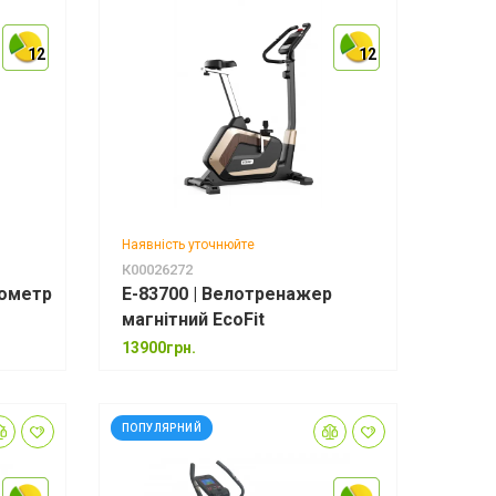
12
12
12
12
12
12
Наявність уточнюйте
К00026272
гометр
E-83700 | Велотренажер
магнітний EcoFit
13900грн.
ПОПУЛЯРНИЙ