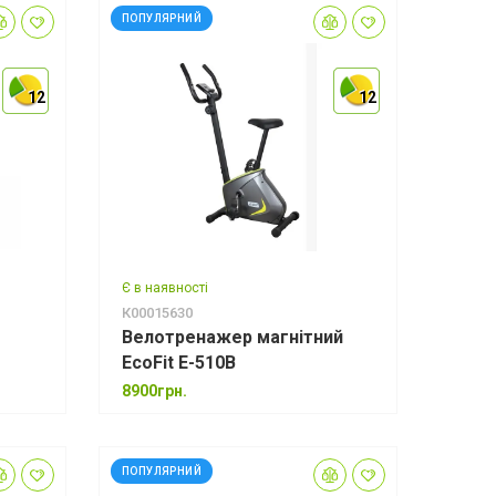
ПОПУЛЯРНИЙ
12
12
12
12
12
12
Є в наявності
К00015630
Велотренажер магнітний
EcoFit E-510B
8900грн.
ПОПУЛЯРНИЙ