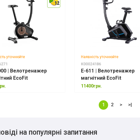
12
12
12
сть уточнюйте
Наявність уточнюйте
6271
К00024186
000 | Велотренажер
E-611 | Велотренажер
ітний EcoFit
магнітний EcoFit
рн.
11400грн.
1
2
>
>|
овіді на популярні запитання