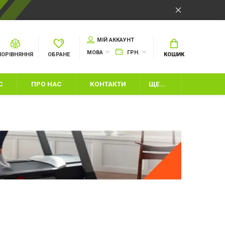
МІЙ АККАУНТ
МОВА
ГРН.
ПОРІВНЯННЯ
ОБРАНЕ
КОШИК
С
ПРО НАС
КОНТАКТИ
ЩЕ...
И
ІНВЕНТАР