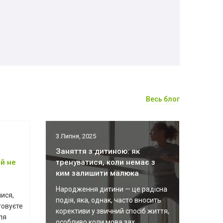
Весь блог
3 Липня, 2025
Заняття з дитиною: як
й не
тренуватися, коли немає з
ким залишити малюка
Народження дитини — це радісна
ися,
подія, яка, однак, часто вносить
товуєте
корективи у звичний спосіб життя,
ля
особливо коли мова зах...