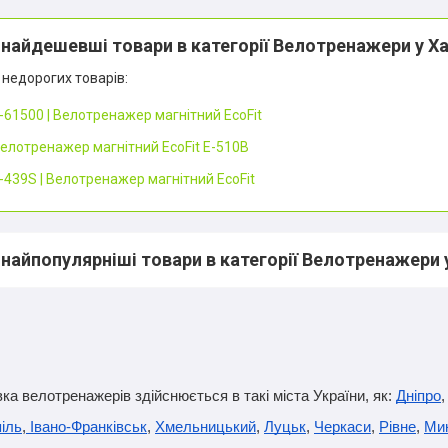
 найдешевші товари в категорії Велотренажери у Х
недорогих товарів:
-61500 | Велотренажер магнітний EcoFit
елотренажер магнітний EcoFit E-510B
-439S | Велотренажер магнітний EcoFit
 найпопулярніші товари в категорії Велотренажери 
ка велотренажерів здійснюється в такі міста України, як: 
Дніпро
,
іль
,
 Івано-Франківськ
, 
Хмельницький
, 
Луцьк
, 
Черкаси
, 
Рівне
, 
Ми