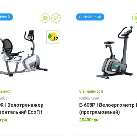
ЯРНИЙ
ПОПУЛЯРНИЙ
12
12
12
явності
Є в наявності
5000
К00024999
9R | Велотренажер
E-608P | Велоергометр 
зонтальний EcoFit
(програмований)
грн.
20400грн.