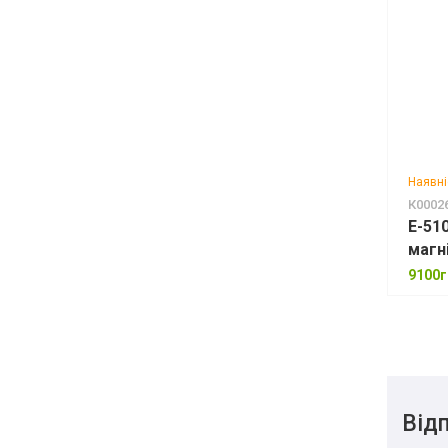
Наявні
К0002
E-51
магн
9100г
Відп