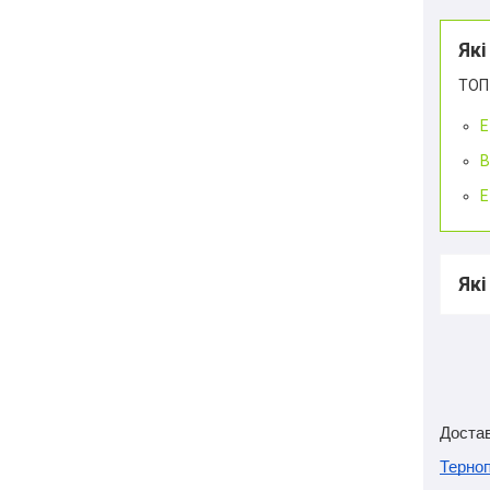
Які
ТОП 
E
В
E
Які
Достав
Терноп