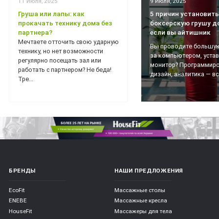
11 Июля, 2025
9 Июля, 2025
Груша или лапы: как
5 причин установить
прокачать технику дома без
боксерскую грушу д
партнера?
если вы айтишник
Мечтаете отточить свою ударную
Вы проводите большую
*
технику, но нет возможности
за компьютером, уста
регулярно посещать зал или
монитор? Программиро
работать с партнером? Не беда!
дизайн, аналитика — все
Тре...
*
БРЕНДЫ
НАШИ ПРЕДЛОЖЕНИЯ
EcoFit
Массажные столы
ENEBE
Массажные кресла
HouseFit
Массажеры для тела