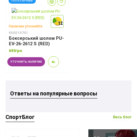
ПОПУЛЯРНЫЙ
12
12
12
Наличие уточняйте
К00018701
Боксерський шолом PU-
EV-26-2612 S (RED)
693грн.
УТОЧНИТЬ НАЛИЧИЕ
Ответы на популярные вопросы
СпортБлог
Весь блог