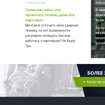
11 Июля, 2025
9 Июля
Груша или лапы: как
5 пр
прокачать технику дома без
бокс
партнера?
если
Мечтаете отточить свою ударную
Вы пр
технику, но нет возможности
за ко
регулярно посещать зал или
монит
работать с партнером? Не беда!
дизайн
Тре...