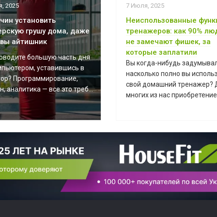
, 2025
7 Июля, 2025
ичин установить
Неиспользованные функ
ерскую грушу дома, даже
тренажеров: как 90% лю
 вы айтишник
не замечают фишек, за
которые заплатили
оводите большую часть дня
Вы когда-нибудь задумывал
мпьютером, уставившись в
насколько полно вы исполь
ор? Программирование,
свой домашний тренажер? 
, аналитика — все это треб...
многих из нас приобретение 