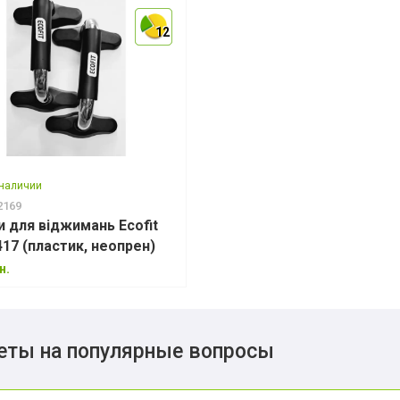
12
12
12
 наличии
2169
и для віджимань Ecofit
MD1417 (пластик, неопрен)
н.
еты на популярные вопросы