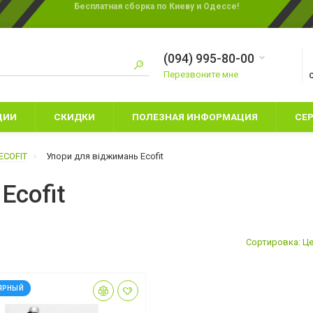
Бесплатная сборка по Киеву и Одессе!
(094) 995-80-00
Перезвоните мне
ЦИИ
СКИДКИ
ПОЛЕЗНАЯ ИНФОРМАЦИЯ
СЕ
ECOFIT
Упори для віджимань Ecofit
Ecofit
ЕТСКИЕ БОКСЕРСКИЕ
ПЕРЧАТКИ ДЛЯ КАРАТЕ
ЕРЧАТКИ
Сортировка: Це
ПЕРЧАТКИ ДЛЯ ММА
ПАЛАТКИ
АЩИТА НОГ
СНАРЯДНЫЕ ПЕРЧАТКИ
СПАЛЬНЫЕ МЕ
АПЫ
ШЛЕМЫ
ЯРНЫЙ
ТУРИСТИЧЕСК
ЕРЧАТКИ ДЛЯ БОКСА