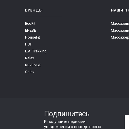
БРЕНДЫ
НАШИ П
EcoFit
Массажны
ENEBE
Массажны
HouseFit
Массажер
HSF
L.A. Trekking
Relax
REVENGE
Solex
Подпишитесь
И получайте первыми
уведомления о выходе новых