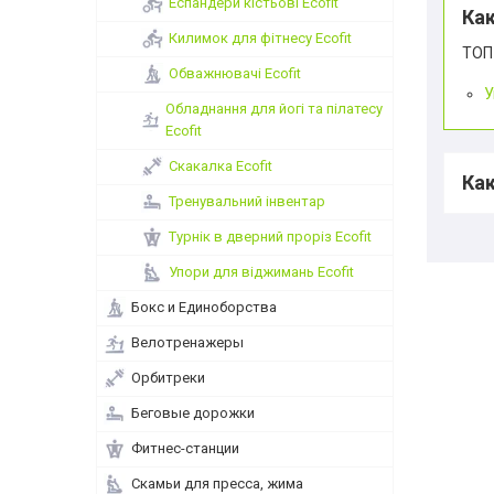
Еспандери кістьові Ecofit
Как
Килимок для фітнесу Ecofit
ТОП
Обважнювачі Ecofit
У
Обладнання для йогі та пілатесу
Ecofit
Скакалка Ecofit
Как
Тренувальний інвентар
Турнік в дверний проріз Ecofit
Упори для віджимань Ecofit
Бокс и Единоборства
Велотренажеры
Орбитреки
Беговые дорожки
Фитнес-станции
Скамьи для пресса, жима