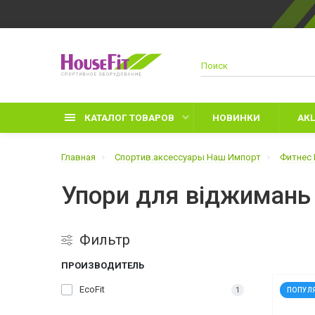
КАТАЛОГ ТОВАРОВ
НОВИНКИ
АК
Главная
Спортив.аксессуары Наш Импорт
Фитнес 
Упори для віджимань 
Д
Фильтр
П
З
ПРОИЗВОДИТЕЛЬ
Л
EcoFit
1
ПОПУЛ
П