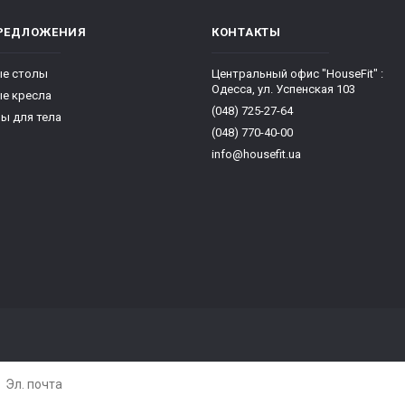
РЕДЛОЖЕНИЯ
КОНТАКТЫ
е столы
Центральный офис "HouseFit" :
Одесса, ул. Успенская 103
е кресла
(048) 725-27-64
ы для тела
(048) 770-40-00
info@housefit.ua