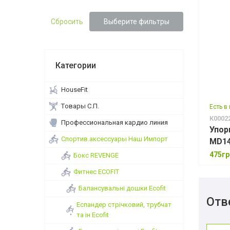
Сбросить
Выберите фильтры
Категории
HouseFit
Tовары С.П.
Есть в
К0002
Профессиональная кардио линия
Упор
Спортив.аксессуары Наш Импорт
475гр
Бокс REVENGE
Фитнес ECOFIT
Балансувальні дошки Ecofit
Отв
Еспандер стрічковий, трубчат
та ін Ecofit