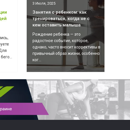
3 Июля, 2025
ции
Занятия с ребенком: как
дей
тренироваться, когда не с
кем оставить малыша
Рождение ребенка — это
ись,
радостное событие, которое,
зуете
однако, часто вносит коррективы в
Для
привычный образ жизни, особенно
бего...
ког...