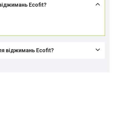
віджимань Ecofit?
я віджимань Ecofit?