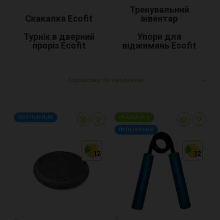
Тренувальний
Скакалка Ecofit
інвентар
Турнік в дверний
Упори для
проріз Ecofit
віджимань Ecofit
Сортировка: По умолчанию
ПОПУЛЯРНЫЙ
СКИДКА 45 %
ПОПУЛЯРНЫЙ
12
12
12
12
12
12