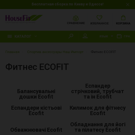
Бесплатная сборка по Киеву и Одессе!
СРАВНЕНИЕ
ИЗБРАННОЕ
КОРЗИНА
КАТАЛОГ
ЯЗЫК
ГРН.
Главная
Спортив.аксессуары Наш Импорт
Фитнес ECOFIT
Фитнес ECOFIT
Еспандер
Балансувальні
стрічковий, трубчат
дошки Ecofit
та ін Ecofit
Еспандери кістьові
Килимок для фітнесу
Ecofit
Ecofit
Обладнання для йогі
Обважнювачі Ecofit
та пілатесу Ecofit