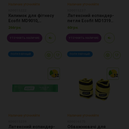
Наличие уточняйте
Наличие уточняйте
К00015222
К00015237
Килимок для фітнесу
Латексний еспандер-
Ecofit MD9010,
петля Ecofit MD1319
1730*610*4мм фіолет
жорсткість medium
266грн.
60грн.
0.9*50*610мм
УТОЧНИТЬ НАЛИЧИЕ
УТОЧНИТЬ НАЛИЧИЕ
ПОПУЛЯРНЫЙ
ПОПУЛЯРНЫЙ
12
12
12
12
12
12
Наличие уточняйте
Наличие уточняйте
К00015239
К00016575
Латексний еспандер-
Обважнювачі для