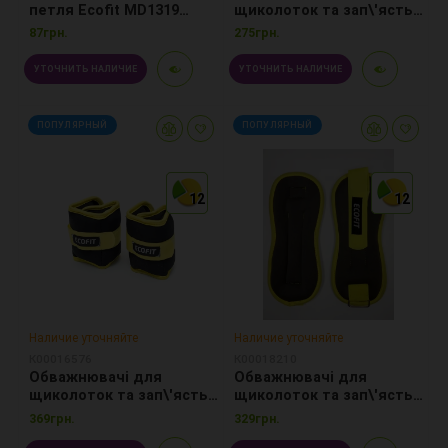
петля Ecofit MD1319
щиколоток та зап\'ясть -
жорсткість x-heavy
0,5 кг x 2 шт. MD1625
87грн.
275грн.
1.3*50*610мм
УТОЧНИТЬ НАЛИЧИЕ
УТОЧНИТЬ НАЛИЧИЕ
ПОПУЛЯРНЫЙ
ПОПУЛЯРНЫЙ
12
12
12
12
12
12
Наличие уточняйте
Наличие уточняйте
К00016576
К00018210
Обважнювачі для
Обважнювачі для
щиколоток та зап\'ясть -
щиколоток та зап\'ясть -
1 кг x 2 шт. MD1625
1 кг x 2 шт. MD1626
369грн.
329грн.