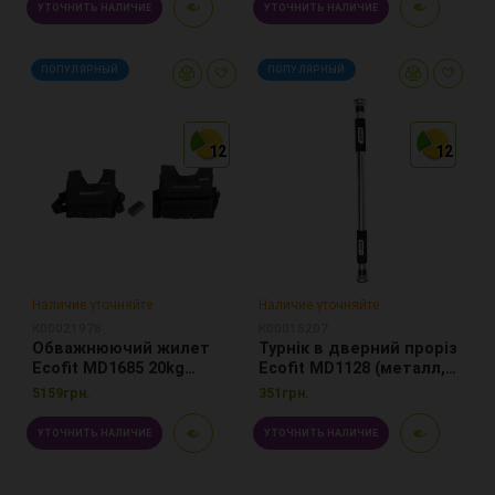
УТОЧНИТЬ НАЛИЧИЕ
УТОЧНИТЬ НАЛИЧИЕ
ПОПУЛЯРНЫЙ
ПОПУЛЯРНЫЙ
12
12
12
12
12
12
Наличие уточняйте
Наличие уточняйте
К00021978
К00015207
Обважнюючий жилет
Турнік в дверний проріз
Ecofit MD1685 20kg
Ecofit MD1128 (металл,
Cordura+Iron
ручка неопрен, резина,
5159грн.
351грн.
67-85 см)
УТОЧНИТЬ НАЛИЧИЕ
УТОЧНИТЬ НАЛИЧИЕ