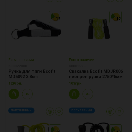
12
12
12
12
12
12
Есть в наличии
Есть в наличии
К00022000
К00015253
Ручка для тяги Ecofit
Скакалка Ecofit MDJR006
MD5092 3.8cm
неопрен.ручки 2750*5мм
129грн.
103грн.
ПОПУЛЯРНЫЙ
ПОПУЛЯРНЫЙ