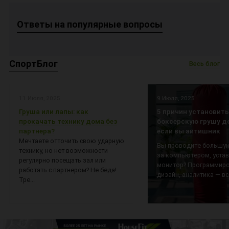
Ответы на популярные вопросы
СпортБлог
Весь блог
11 Июля, 2025
9 Июля, 2025
Груша или лапы: как
5 причин установить
прокачать технику дома без
боксерскую грушу д
партнера?
если вы айтишник
Мечтаете отточить свою ударную
Вы проводите большую
технику, но нет возможности
за компьютером, уста
регулярно посещать зал или
монитор? Программиро
работать с партнером? Не беда!
дизайн, аналитика — все
Тре...