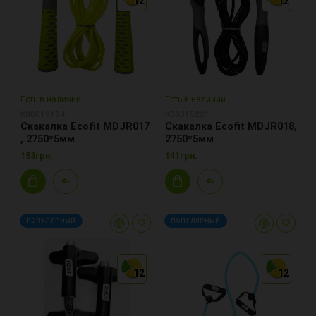
12
12
12
12
12
12
Есть в наличии
Есть в наличии
К00019184
К00015221
Скакалка Ecofit MDJR017
Скакалка Ecofit MDJR018,
, 2750*5мм
2750*5мм
153грн.
141грн.
ПОПУЛЯРНЫЙ
ПОПУЛЯРНЫЙ
12
12
12
12
12
12
*