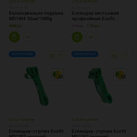
Есть в наличии
Есть в наличии
К00019156
К00015256
Балансувальна подушка
Еспандер кистьовий
MD1469 33см*1000g
професійний Ecofit
MD1140 нагрузка
408грн.
173грн.
314грн.
90кг-200LB, металл
ПОПУЛЯРНЫЙ
ПОПУЛЯРНЫЙ
12
12
12
12
12
12
Есть в наличии
Есть в наличии
К00015242
К00015246
Еспандер-стрічка Ecofit
Еспандер-стрічка Ecofit
MD1353 зелений
MD1353 зелений