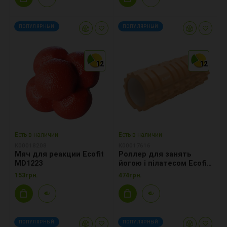
ПОПУЛЯРНЫЙ
ПОПУЛЯРНЫЙ
12
12
12
12
12
12
Есть в наличии
Есть в наличии
К00018208
К00017616
Мяч для реакции Ecofit
Роллер для занять
MD1223
йогою і пілатесом Ecofit
MDF001 33*14см
153грн.
474грн.
помаранчевий
ПОПУЛЯРНЫЙ
ПОПУЛЯРНЫЙ