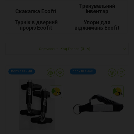
Тренувальний
Скакалка Ecofit
інвентар
Турнік в дверний
Упори для
проріз Ecofit
віджимань Ecofit
Сортировка: Код Товара (Я - А)
ПОПУЛЯРНЫЙ
ПОПУЛЯРНЫЙ
12
12
12
12
12
12