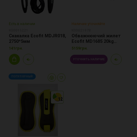
Есть в наличии
Наличие уточняйте
К00015221
К00021978
Скакалка Ecofit MDJR018,
Обважнюючий жилет
2750*5мм
Ecofit MD1685 20kg
Cordura+Iron
141грн.
5159грн.
УТОЧНИТЬ НАЛИЧИЕ
ПОПУЛЯРНЫЙ
12
12
12