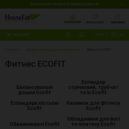
Бесплатная сборка по Киеву и Одессе!
СРАВНЕНИЕ
ИЗБРАННОЕ
КОРЗИНА
КАТАЛОГ
ЯЗЫК
ГРН.
Главная
Спортив.аксессуары Наш Импорт
Фитнес ECOFIT
Фитнес ECOFIT
Еспандер
Балансувальні
стрічковий, трубчат
дошки Ecofit
та ін Ecofit
Еспандери кістьові
Килимок для фітнесу
Ecofit
Ecofit
Обладнання для йогі
Обважнювачі Ecofit
та пілатесу Ecofit