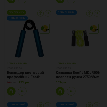
СКИДКА 45 %
ПОПУЛЯРНЫЙ
ПОПУЛЯРНЫЙ
12
12
12
12
12
12
Есть в наличии
Есть в наличии
К00015256
К00015253
Еспандер кистьовий
Скакалка Ecofit MDJR006
професійний Ecofit
неопрен.ручки 2750*5мм
MD1140 нагрузка
173грн.
103грн.
314грн.
90кг-200LB, металл
ПОПУЛЯРНЫЙ
ПОПУЛЯРНЫЙ