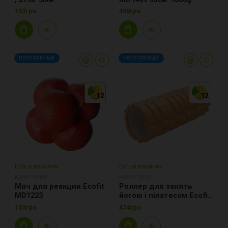
153грн.
408грн.
ПОПУЛЯРНЫЙ
ПОПУЛЯРНЫЙ
12
12
12
12
12
12
Есть в наличии
Есть в наличии
К00018208
К00017616
Мяч для реакции Ecofit
Роллер для занять
MD1223
йогою і пілатесом Ecofit
MDF001 33*14см
153грн.
474грн.
помаранчевий