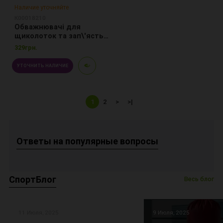
Наличие уточняйте
К00018210
Обважнювачі для
щиколоток та зап\'ясть -
1 кг x 2 шт. MD1626
329грн.
УТОЧНИТЬ НАЛИЧИЕ
1
2
>
>|
Ответы на популярные вопросы
СпортБлог
Весь блог
11 Июля, 2025
9 Июля, 2025