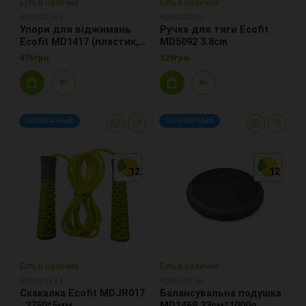
Есть в наличии
Есть в наличии
К00022169
К00022000
Упори для віджимань
Ручка для тяги Ecofit
Ecofit MD1417 (пластик,
MD5092 3.8cm
неопрен)
475грн.
129грн.
ПОПУЛЯРНЫЙ
ПОПУЛЯРНЫЙ
12
12
12
12
12
12
Есть в наличии
Есть в наличии
К00019184
К00019156
Скакалка Ecofit MDJR017
Балансувальна подушка
, 2750*5мм
MD1469 33см*1000g