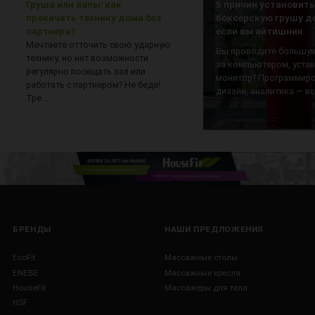
Груша или лапы: как
5 причин установить
прокачать технику дома без
боксерскую грушу д
партнера?
если вы айтишник
Мечтаете отточить свою ударную
Вы проводите большую
технику, но нет возможности
за компьютером, уста
регулярно посещать зал или
монитор? Программиро
работать с партнером? Не беда!
дизайн, аналитика — все
Тре...
БРЕНДЫ
НАШИ ПРЕДЛОЖЕНИЯ
EcoFit
Массажные столы
ENEBE
Массажные кресла
HouseFit
Массажеры для тела
HSF