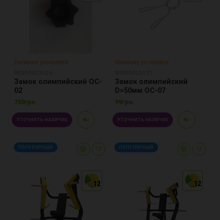
Наличие уточняйте
Наличие уточняйте
00000023024
00000023121
Замок олимпийский OC-
Замок олимпийский
02
D=50мм OC-07
750грн.
99грн.
УТОЧНИТЬ НАЛИЧИЕ
УТОЧНИТЬ НАЛИЧИЕ
ПОПУЛЯРНЫЙ
ПОПУЛЯРНЫЙ
12
12
12
12
12
12