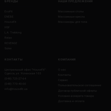
БРЕНДЫ
НАШИ ПРЕДЛОЖЕНИЯ
EcoFit
Массажные столы
ENEBE
Массажные кресла
HouseFit
Массажеры для тела
HSF
L.A. Trekking
Relax
REVENGE
Solex
КОНТАКТЫ
КОМПАНИЯ
Центральный офис "HouseFit" :
О нас
Одесса, ул. Успенская 103
Контакты
(048) 725-27-64
Сервис
(048) 770-40-00
Пользовательское соглашение
info@housefit.ua
Договор публичной оферты
Условия возврата товара
Доставка и оплата