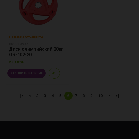
Наличие уточняйте
К00010983
Диск олимпийский 20кг
OR-102-20
5200грн.
УТОЧНИТЬ НАЛИЧИЕ
|<
<
2
3
4
5
6
7
8
9
10
>
>|