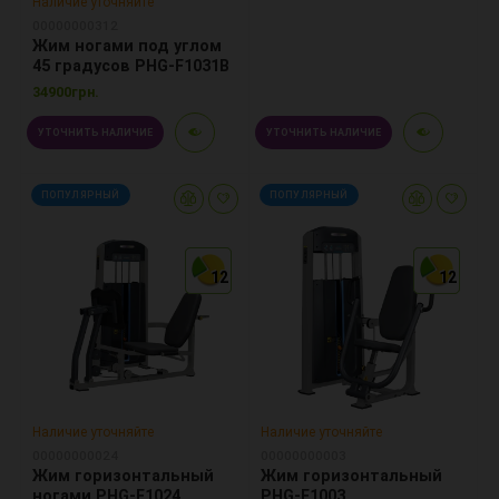
Наличие уточняйте
00000000312
Жим ногами под углом
45 градусов PHG-F1031B
34900грн.
УТОЧНИТЬ НАЛИЧИЕ
УТОЧНИТЬ НАЛИЧИЕ
ПОПУЛЯРНЫЙ
ПОПУЛЯРНЫЙ
12
12
12
12
12
12
Наличие уточняйте
Наличие уточняйте
00000000024
00000000003
Жим горизонтальный
Жим горизонтальный
ногами PHG-F1024
PHG-F1003