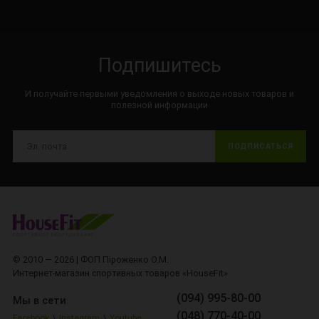
Подпишитесь
И получайте первыми уведомления о выходе новых товаров и
полезной информации
ПОДПИСАТЬСЯ
© 2010 — 2026 | ФОП Піроженко О.М.
Интернет-магазин спортивных товаров «HouseFit»
(094) 995-80-00
Мы в сети
(048) 770-40-00
Facebook
\
Instagram
\
Youtube