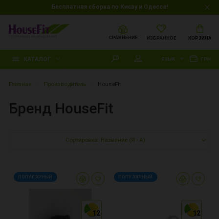
Бесплатная сборка по Киеву и Одессе!
СРАВНЕНИЕ
ИЗБРАННОЕ
КОРЗИНА
КАТАЛОГ
ЯЗЫК
ГРН.
Главная
Производитель
HouseFit
Бренд HouseFit
Сортировка: Название (Я - А)
ПОПУЛЯРНЫЙ
ПОПУЛЯРНЫЙ
12
12
12
12
12
12