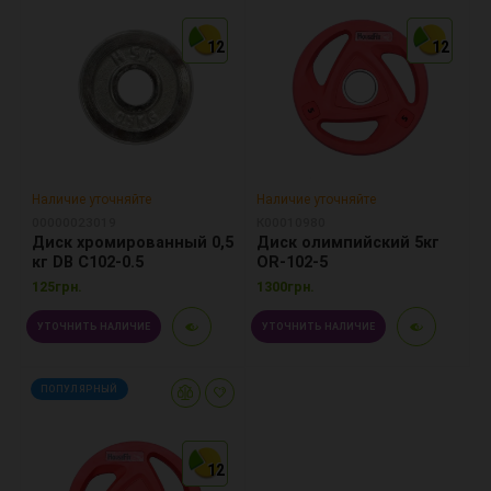
12
12
12
12
12
12
Наличие уточняйте
Наличие уточняйте
00000023019
К00010980
Диск хромированный 0,5
Диск олимпийский 5кг
кг DB C102-0.5
OR-102-5
125грн.
1300грн.
УТОЧНИТЬ НАЛИЧИЕ
УТОЧНИТЬ НАЛИЧИЕ
ПОПУЛЯРНЫЙ
12
12
12