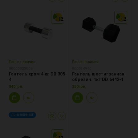
12
12
12
12
12
12
Есть в наличии
Есть в наличии
00000023008
К00014940
Гантель хром 4 кг DB 305-
Гантель шестигранная
4
обрезин. 1кг DD 6442-1
840грн.
250грн.
ПОПУЛЯРНЫЙ
12
12
12