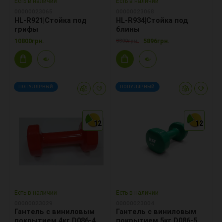
Есть в наличии
Есть в наличии
00000023065
00000023068
HL-R921|Стойка под
HL-R934|Стойка под
грифы
блины
10800грн.
5896грн.
8800грн.
ПОПУЛЯРНЫЙ
ПОПУЛЯРНЫЙ
12
12
12
12
12
12
Есть в наличии
Есть в наличии
00000023029
00000023004
Гантель с виниловым
Гантель с виниловым
покрытием 4кг D086-4
покрытием 5кг D086-5