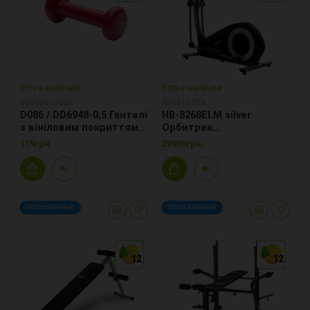
Есть в наличии
Есть в наличии
00000023026
К00012328
D086 / DD6948-0,5 Гантелі
HB-8268ELM silver
з вініловим покриттям
Орбитрек
0,5 кг
программируемый
115грн.
29900грн.
ПОПУЛЯРНЫЙ
ПОПУЛЯРНЫЙ
12
12
12
12
12
12