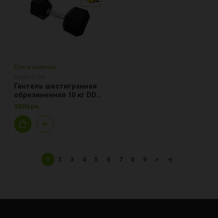
Есть в наличии
К00012799
Гантель шестигранная
обрезиненная 10 кг DD
6442-10
2200грн.
1
2
3
4
5
6
7
8
9
>
>|