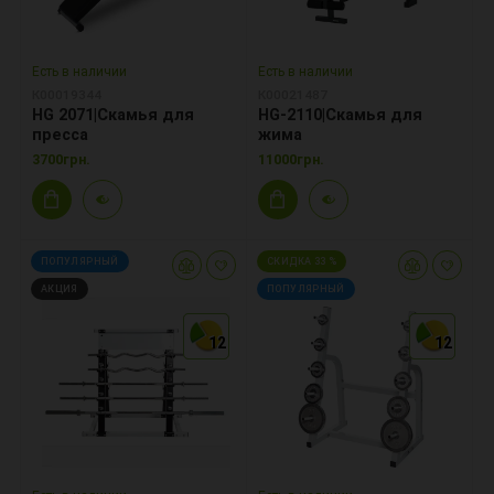
Есть в наличии
Есть в наличии
К00019344
К00021487
HG 2071|Скамья для
HG-2110|Скамья для
пресса
жима
3700грн.
11000грн.
ПОПУЛЯРНЫЙ
СКИДКА 33 %
АКЦИЯ
ПОПУЛЯРНЫЙ
12
12
12
12
12
12