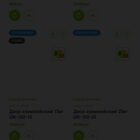
650грн.
2600грн.
ПОПУЛЯРНЫЙ
ПОПУЛЯРНЫЙ
АКЦИЯ
12
12
12
12
12
12
Есть в наличии
Есть в наличии
К00010982
К00010984
Диск олимпийский 15кг
Диск олимпийский 25кг
OR-102-15
OR-102-25
3900грн.
6500грн.