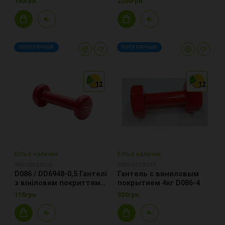
750грн.
2200грн.
ПОПУЛЯРНЫЙ
ПОПУЛЯРНЫЙ
12
12
12
12
12
12
Есть в наличии
Есть в наличии
00000023026
00000023029
D086 / DD6948-0,5 Гантелі
Гантель с виниловым
з вініловим покриттям
покрытием 4кг D086-4
0,5 кг
115грн.
920грн.