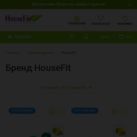
Бесплатная сборка по Киеву и Одессе!
СРАВНЕНИЕ
ИЗБРАННОЕ
КОРЗИНА
КАТАЛОГ
ЯЗЫК
ГРН.
Главная
Производитель
HouseFit
Бренд HouseFit
Сортировка: Код Товара (А - Я)
ПОПУЛЯРНЫЙ
ПОПУЛЯРНЫЙ
12
12
12
12
12
12