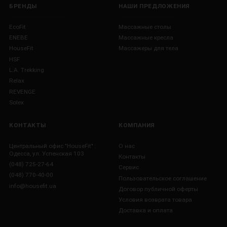
БРЕНДЫ
НАШИ ПРЕДЛОЖЕНИЯ
EcoFit
Массажные столы
ENEBE
Массажные кресла
HouseFit
Массажеры для тела
HSF
L.A. Trekking
Relax
REVENGE
Solex
КОНТАКТЫ
КОМПАНИЯ
Центральный офис "HouseFit" :
О нас
Одесса, ул. Успенская 103
Контакты
(048) 725-27-64
Сервис
(048) 770-40-00
Пользовательское соглашение
info@housefit.ua
Договор публичной оферты
Условия возврата товара
Доставка и оплата