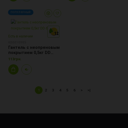
ПОПУЛЯРНЫЙ
12
12
12
Есть в наличии
К00010985
Гантель с неопреновым
покрытием 0,5кг DD
6418-0.5
113грн.
1
2
3
4
5
6
>
>|