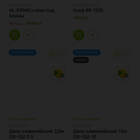
00000023068
K00000023022
HL-R934|Стойка под
Гриф BR 120S
блины
1800грн.
5896грн.
8800грн.
ПОПУЛЯРНЫЙ
ПОПУЛЯРНЫЙ
АКЦИЯ
12
12
12
12
12
12
Есть в наличии
Есть в наличии
К00010979
К00010981
Диск олимпийский 2,5кг
Диск олимпийский 10кг
OR-102-2.5
OR-102-10