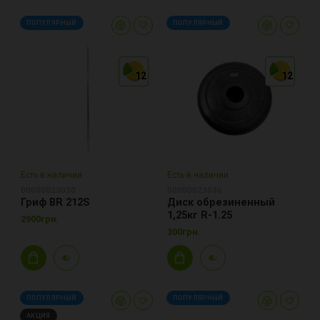
ПОПУЛЯРНЫЙ
ПОПУЛЯРНЫЙ
12
12
12
12
12
12
Есть в наличии
Есть в наличии
00000023030
00000023036
Гриф BR 212S
Диск обрезиненный
1,25кг R-1.25
2900грн.
300грн.
ПОПУЛЯРНЫЙ
ПОПУЛЯРНЫЙ
АКЦИЯ