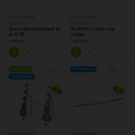
Есть в наличии
Есть в наличии
00000023047
00000023065
Диск обрезиненный 20
HL-R921|Стойка под
кг R-20
грифы
4800грн.
10800грн.
СКИДКА 33 %
ПОПУЛЯРНЫЙ
ПОПУЛЯРНЫЙ
12
12
12
12
12
12
Есть в наличии
Есть в наличии